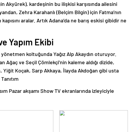
 Akyürek), kardeşinin bu ilişkisi karşısında ailesini
andan, Zehra Karahanlı (Belçim Bilgin) için Fatma’nın
ın kapısını aralar. Artık Adana’da ne barış eskisi gibidir ne
ve Yapım Ekibi
n, yönetmen koltuğunda Yağız Alp Akaydın oturuyor.
n Ağaç ve Seçil Çömlekçi’nin kaleme aldığı dizide,
n, Yiğit Koçak, Sarp Akkaya, İlayda Akdoğan gibi usta
. Tanıtım
asım Pazar akşamı Show TV ekranlarında izleyiciyle