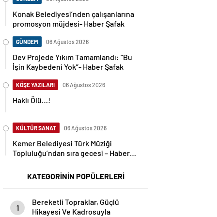
Konak Belediyesi’nden çalışanlarına
promosyon müjdesi- Haber Şafak
GÜNDEM
06 Ağustos 2026
Dev Projede Yıkım Tamamlandı: “Bu
İşin Kaybedeni Yok”- Haber Şafak
KÖŞE YAZILARI
06 Ağustos 2026
Haklı Ölü…!
KÜLTÜR SANAT
06 Ağustos 2026
Kemer Belediyesi Türk Müziği
Topluluğu’ndan sıra gecesi – Haber
Şafak
KATEGORİNİN POPÜLERLERİ
Bereketli Topraklar, Güçlü
1
Hikayesi Ve Kadrosuyla