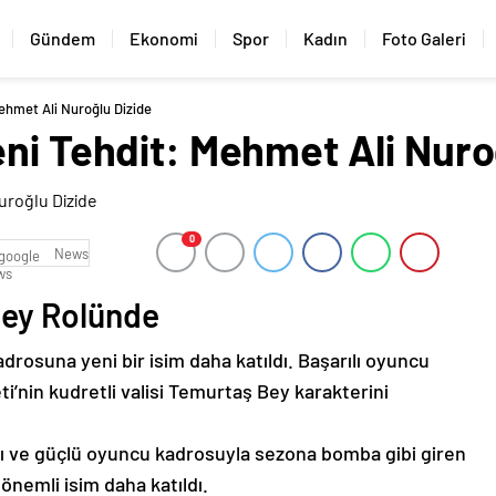
Gündem
Ekonomi
Spor
Kadın
Foto Galeri
ehmet Ali Nuroğlu Dizide
ni Tehdit: Mehmet Ali Nuro
0
News
 Bey Rolünde
drosuna yeni bir isim daha katıldı. Başarılı oyuncu
ti’nin kudretli valisi Temurtaş Bey karakterini