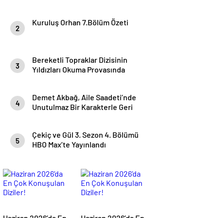
Adana’da Çekimlere Başladı!
Kuruluş Orhan 7.Bölüm Özeti
2
Bereketli Topraklar Dizisinin
3
Yıldızları Okuma Provasında
Demet Akbağ, Aile Saadeti’nde
4
Unutulmaz Bir Karakterle Geri
Dönüyor
Çekiç ve Gül 3. Sezon 4. Bölümü
5
HBO Max’te Yayınlandı
Haziran 2026’da En
Haziran 2026’da En