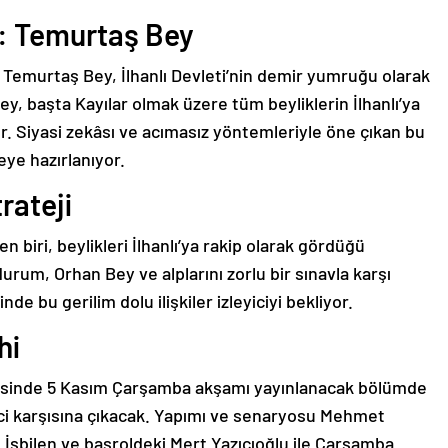
ç: Temurtaş Bey
Temurtaş Bey, İlhanlı Devleti’nin demir yumruğu olarak
y, başta Kayılar olmak üzere tüm beyliklerin İlhanlı’ya
r. Siyasi zekâsı ve acımasız yöntemleriyle öne çıkan bu
ye hazırlanıyor.
rateji
biri, beylikleri İlhanlı’ya rakip olarak gördüğü
urum, Orhan Bey ve alplarını zorlu bir sınavla karşı
de bu gerilim dolu ilişkiler izleyiciyi bekliyor.
hi
zisinde 5 Kasım Çarşamba akşamı yayınlanacak bölümde
yici karşısına çıkacak. Yapımı ve senaryosu Mehmet
 İşbilen ve başroldeki Mert Yazıcıoğlu ile Çarşamba