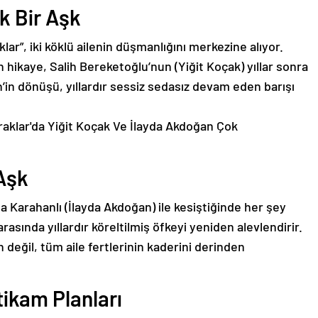
k Bir Aşk
lar”, iki köklü ailenin düşmanlığını merkezine alıyor.
 hikaye, Salih Bereketoğlu’nun (Yiğit Koçak) yıllar sonra
h’in dönüşü, yıllardır sessiz sedasız devam eden barışı
Aşk
ma Karahanlı (İlayda Akdoğan) ile kesiştiğinde her şey
 arasında yıllardır köreltilmiş öfkeyi yeniden alevlendirir.
 değil, tüm aile fertlerinin kaderini derinden
ntikam Planları