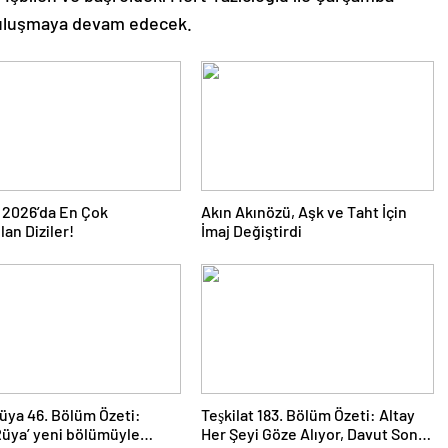
 buluşmaya devam edecek.
 2026’da En Çok
Akın Akınözü, Aşk ve Taht İçin
an Diziler!
İmaj Değiştirdi
üya 46. Bölüm Özeti:
Teşkilat 183. Bölüm Özeti: Altay
Rüya’ yeni bölümüyle
Her Şeyi Göze Alıyor, Davut Son