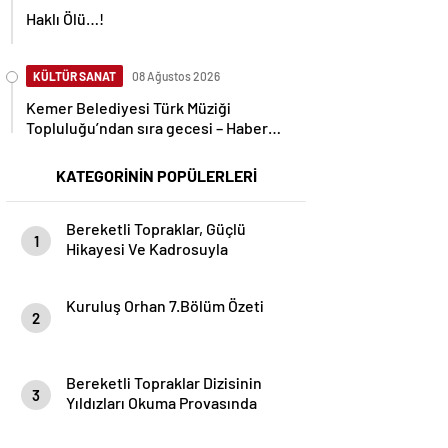
Haklı Ölü…!
KÜLTÜR SANAT
08 Ağustos 2026
Kemer Belediyesi Türk Müziği
Topluluğu’ndan sıra gecesi – Haber
Şafak
KATEGORİNİN POPÜLERLERİ
Bereketli Topraklar, Güçlü
1
Hikayesi Ve Kadrosuyla
Adana’da Çekimlere Başladı!
Kuruluş Orhan 7.Bölüm Özeti
2
Bereketli Topraklar Dizisinin
3
Yıldızları Okuma Provasında