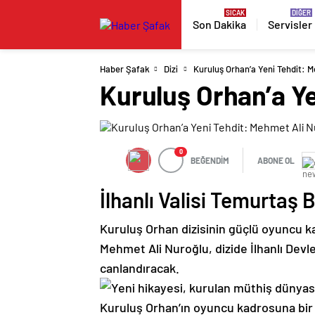
Son Dakika
Servisler
Haber Şafak
Dizi
Kuruluş Orhan’a Yeni Tehdit: M
Kuruluş Orhan’a Ye
0
BEĞENDİM
ABONE OL
İlhanlı Valisi Temurtaş
Kuruluş Orhan dizisinin güçlü oyuncu ka
Mehmet Ali Nuroğlu, dizide İlhanlı Devle
canlandıracak.