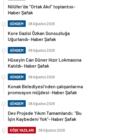
Nilüfer’de “Ortak Akıl” toplantısı-
Haber Şafak
GÜNDEM
08 Ağustos 2026
Kore Gazisi Özkan Sonsuzluğa
Uğurlandı- Haber Şafak
GÜNDEM
08 Ağustos 2026
Hüseyin Can Güner Hızır Lokmasına
Katıldı- Haber Şafak
GÜNDEM
08 Ağustos 2026
Konak Belediyesi’nden çalışanlarına
promosyon müjdesi- Haber Şafak
GÜNDEM
08 Ağustos 2026
Dev Projede Yıkım Tamamlandı: “Bu
İşin Kaybedeni Yok”- Haber Şafak
KÖŞE YAZILARI
08 Ağustos 2026