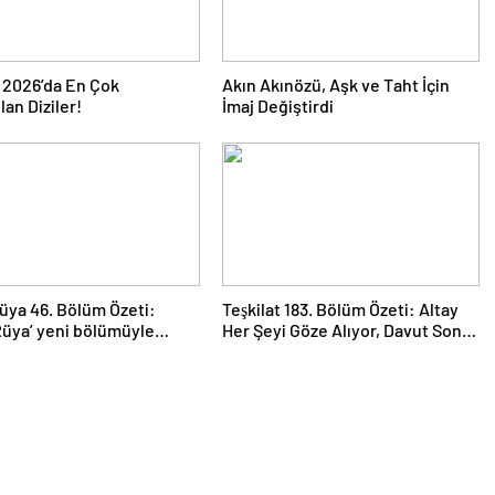
 2026’da En Çok
Akın Akınözü, Aşk ve Taht İçin
an Diziler!
İmaj Değiştirdi
üya 46. Bölüm Özeti:
Teşkilat 183. Bölüm Özeti: Altay
Rüya’ yeni bölümüyle
Her Şeyi Göze Alıyor, Davut Son
geliyor.
Kozunu Oynuyor