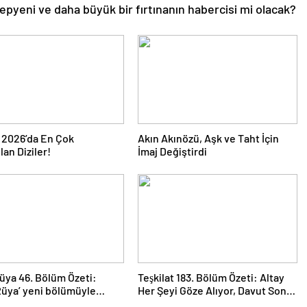
epyeni ve daha büyük bir fırtınanın habercisi mi olacak?
 2026’da En Çok
Akın Akınözü, Aşk ve Taht İçin
an Diziler!
İmaj Değiştirdi
üya 46. Bölüm Özeti:
Teşkilat 183. Bölüm Özeti: Altay
Rüya’ yeni bölümüyle
Her Şeyi Göze Alıyor, Davut Son
geliyor.
Kozunu Oynuyor