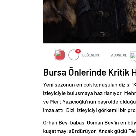
0
BEĞENDİM
ABONE OL
Bursa Önlerinde Kritik 
Yeni sezonun en çok konuşulan dizisi “
izleyiciyle buluşmaya hazırlanıyor. Meh
ve Mert Yazıcıoğlu’nun başrolde olduğu 
imza attı. Dizi, izleyiciyi görkemli bir 
Orhan Bey, babası Osman Bey’in en büyük 
kuşatmayı sürdürüyor. Ancak güçlü Te