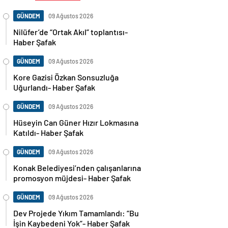
GÜNDEM
09 Ağustos 2026
Nilüfer’de “Ortak Akıl” toplantısı-
Haber Şafak
GÜNDEM
09 Ağustos 2026
Kore Gazisi Özkan Sonsuzluğa
Uğurlandı- Haber Şafak
GÜNDEM
09 Ağustos 2026
Hüseyin Can Güner Hızır Lokmasına
Katıldı- Haber Şafak
GÜNDEM
09 Ağustos 2026
Konak Belediyesi’nden çalışanlarına
promosyon müjdesi- Haber Şafak
GÜNDEM
09 Ağustos 2026
Dev Projede Yıkım Tamamlandı: “Bu
İşin Kaybedeni Yok”- Haber Şafak