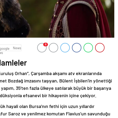
0
News
Hamleler
Kuruluş Orhan”, Çarşamba akşamı atv ekranlarında
met Bozdağ imzasını taşıyan, Bülent İşbilen’in yönettiği
yapım, 35’ten fazla ülkeye satılarak büyük bir başarıya
prodüksiyonla efsanevi bir hikayenin içine çekiyor.
hayali olan Bursa’nın fethi için uzun yıllardır
kfur Saroz ve yenilmez komutan Flavius’un savunduğu