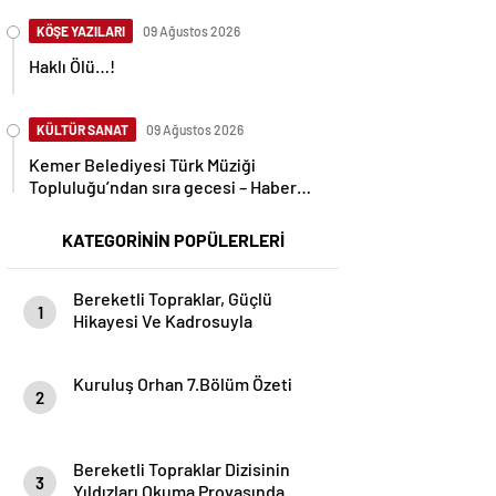
KÖŞE YAZILARI
09 Ağustos 2026
Haklı Ölü…!
KÜLTÜR SANAT
09 Ağustos 2026
Kemer Belediyesi Türk Müziği
Topluluğu’ndan sıra gecesi – Haber
Şafak
KATEGORİNİN POPÜLERLERİ
Bereketli Topraklar, Güçlü
1
Hikayesi Ve Kadrosuyla
Adana’da Çekimlere Başladı!
Kuruluş Orhan 7.Bölüm Özeti
2
Bereketli Topraklar Dizisinin
3
Yıldızları Okuma Provasında