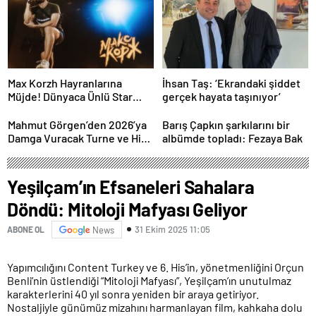
Max Korzh Hayranlarına
İhsan Taş: ‘Ekrandaki şiddet
Müjde! Dünyaca Ünlü Star
gerçek hayata taşınıyor’
İstanbul’da Canlı
Performansla Hayranlarıyla
Mahmut Görgen’den 2026’ya
Barış Çapkın şarkılarını bir
Buluşuyor
Damga Vuracak Turne ve Hit
albümde topladı: Fezaya Bak
Proje Yağmuru
Yeşilçam’ın Efsaneleri Sahalara
Döndü: Mitoloji Mafyası Geliyor
31 Ekim 2025 11:05
ABONE OL
News
Yapımcılığını Content Turkey ve 6. His’in, yönetmenliğini Orçun
Benli’nin üstlendiği “Mitoloji Mafyası”, Yeşilçam’ın unutulmaz
karakterlerini 40 yıl sonra yeniden bir araya getiriyor.
Nostaljiyle günümüz mizahını harmanlayan film, kahkaha dolu