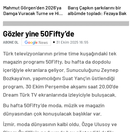
İstanbul’da Canlı
Performansla Hayranlarıyla
Mahmut Görgen’den 2026’ya
Barış Çapkın şarkılarını bir
Buluşuyor
Damga Vuracak Turne ve Hit
albümde topladı: Fezaya Bak
Proje Yağmuru
Gözler yine 50Fifty’de
31 Ekim 2025 16:55
ABONE OL
News
Türk televizyonlarının prime time kuşağındaki tek
magazin programı 50Fifty, bu hafta da dopdolu
içeriğiyle ekranlara geliyor. Sunuculuğunu Zeynep
Bozkaya’nın, yapımcılığını Suat Yanç’ın üstlendiği
program, 30 Ekim Perşembe akşamı saat 20.00’de
Dream Türk TV ekranlarında izleyiciyle buluşacak.
Bu hafta 50Fifty’de moda, müzik ve magazin
dünyasından çok konuşulacak başlıklar var.
İzmir, moda dünyasının kalbi oldu. Özge Ulusoy ve