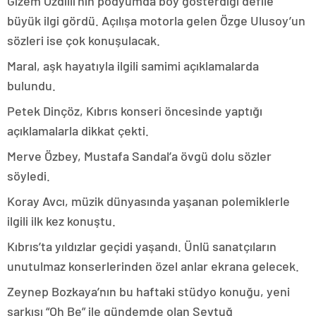
Gizem Özdilli’nin podyumda boy gösterdiği defile
büyük ilgi gördü. Açılışa motorla gelen Özge Ulusoy’un
sözleri ise çok konuşulacak.
Maral, aşk hayatıyla ilgili samimi açıklamalarda
bulundu.
Petek Dinçöz, Kıbrıs konseri öncesinde yaptığı
açıklamalarla dikkat çekti.
Merve Özbey, Mustafa Sandal’a övgü dolu sözler
söyledi.
Koray Avcı, müzik dünyasında yaşanan polemiklerle
ilgili ilk kez konuştu.
Kıbrıs’ta yıldızlar geçidi yaşandı. Ünlü sanatçıların
unutulmaz konserlerinden özel anlar ekrana gelecek.
Zeynep Bozkaya’nın bu haftaki stüdyo konuğu, yeni
şarkısı “Oh Be” ile gündemde olan Sevtuğ