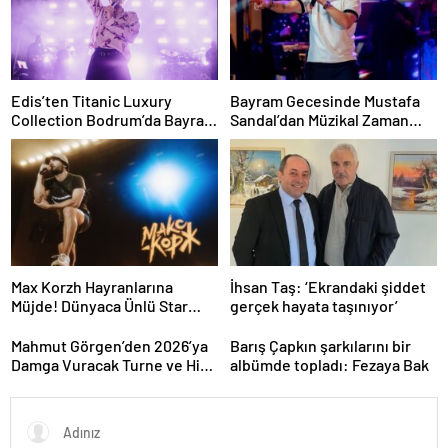
Edis’ten Titanic Luxury
Bayram Gecesinde Mustafa
Collection Bodrum’da Bayram
Sandal’dan Müzikal Zaman
Gecesine Damga Vuran
Yolculuğu
Performans
Max Korzh Hayranlarına
İhsan Taş: ‘Ekrandaki şiddet
Müjde! Dünyaca Ünlü Star
gerçek hayata taşınıyor’
İstanbul’da Canlı
Performansla Hayranlarıyla
Mahmut Görgen’den 2026’ya
Barış Çapkın şarkılarını bir
Buluşuyor
Damga Vuracak Turne ve Hit
albümde topladı: Fezaya Bak
Proje Yağmuru