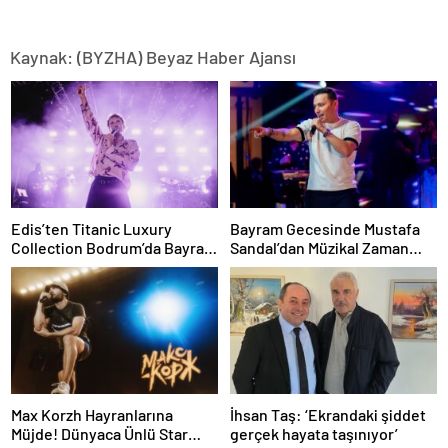
Kaynak: (BYZHA) Beyaz Haber Ajansı
Edis’ten Titanic Luxury
Bayram Gecesinde Mustafa
Collection Bodrum’da Bayram
Sandal’dan Müzikal Zaman
Gecesine Damga Vuran
Yolculuğu
Performans
Max Korzh Hayranlarına
İhsan Taş: ‘Ekrandaki şiddet
Müjde! Dünyaca Ünlü Star
gerçek hayata taşınıyor’