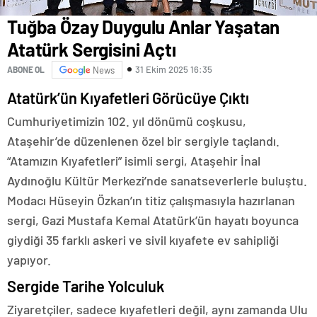
Tuğba Özay Duygulu Anlar Yaşatan
Atatürk Sergisini Açtı
31 Ekim 2025 16:35
ABONE OL
News
Atatürk’ün Kıyafetleri Görücüye Çıktı
Cumhuriyetimizin 102. yıl dönümü coşkusu,
Ataşehir’de düzenlenen özel bir sergiyle taçlandı.
“Atamızın Kıyafetleri” isimli sergi, Ataşehir İnal
Aydınoğlu Kültür Merkezi’nde sanatseverlerle buluştu.
Modacı Hüseyin Özkan’ın titiz çalışmasıyla hazırlanan
sergi, Gazi Mustafa Kemal Atatürk’ün hayatı boyunca
giydiği 35 farklı askeri ve sivil kıyafete ev sahipliği
yapıyor.
Sergide Tarihe Yolculuk
Ziyaretçiler, sadece kıyafetleri değil, aynı zamanda Ulu