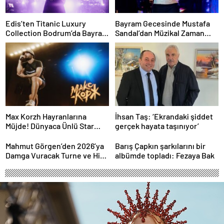
Edis’ten Titanic Luxury
Bayram Gecesinde Mustafa
Collection Bodrum’da Bayram
Sandal’dan Müzikal Zaman
Gecesine Damga Vuran
Yolculuğu
Performans
Max Korzh Hayranlarına
İhsan Taş: ‘Ekrandaki şiddet
Müjde! Dünyaca Ünlü Star
gerçek hayata taşınıyor’
İstanbul’da Canlı
Performansla Hayranlarıyla
Mahmut Görgen’den 2026’ya
Barış Çapkın şarkılarını bir
Buluşuyor
Damga Vuracak Turne ve Hit
albümde topladı: Fezaya Bak
Proje Yağmuru