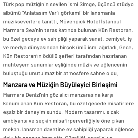
Türk pop müziğinin sevilen ismi Simge, üçüncü stüdyo
albümü “Anlatasım Var”ı görkemli bir lansmanla
müzikseverlere tanıttı. Mövenpick Hotel İstanbul
Marmara Sea’nin teras katında bulunan Kün Restoran,
bu özel geceye ev sahipliği yaparak sanat, cemiyet, iş
ve medya dünyasından birçok ünlü ismi ağırladı. Gece,
Kün Restoran’ın ödüllü şefleri tarafından hazırlanan
muhteşem sunumlar eşliğinde müzik ve eğlencenin
buluştuğu unutulmaz bir atmosfere sahne oldu.
Manzara ve Müziğin Büyüleyici Birleşimi
Marmara Denizi’nin göz alıcı manzarasına karşı
konumlanan Kün Restoran, bu özel gecede misafirlere
eşsiz bir deneyim sundu. Modern tasarımı, sıcak
ambiyansı ve seçkin misafirperverliğiyle öne çıkan
mekan, lansman davetine ev sahipliği yaparak eğlence
dolu bir geceye imza attı. Güzelliği, enerjisi ve