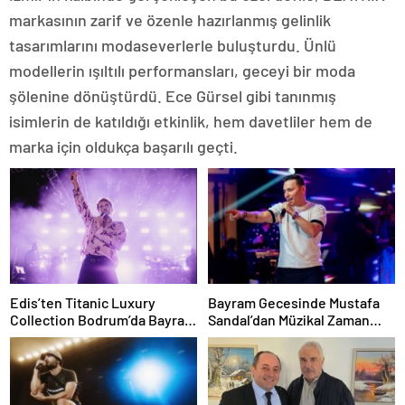
markasının zarif ve özenle hazırlanmış gelinlik
tasarımlarını modaseverlerle buluşturdu. Ünlü
modellerin ışıltılı performansları, geceyi bir moda
şölenine dönüştürdü. Ece Gürsel gibi tanınmış
isimlerin de katıldığı etkinlik, hem davetliler hem de
marka için oldukça başarılı geçti.
Edis’ten Titanic Luxury
Bayram Gecesinde Mustafa
Collection Bodrum’da Bayram
Sandal’dan Müzikal Zaman
Gecesine Damga Vuran
Yolculuğu
Performans