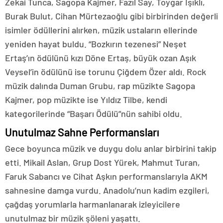
Zekai Tunca, Sagopa Kajmer, Fazıl Say, Toygar Işıklı,
Burak Bulut, Cihan Mürtezaoğlu gibi birbirinden değerli
isimler ödüllerini alırken, müzik ustaların ellerinde
yeniden hayat buldu. “Bozkırın tezenesi” Neşet
Ertaş’ın ödülünü kızı Döne Ertaş, büyük ozan Aşık
Veysel’in ödülünü ise torunu Çiğdem Özer aldı. Rock
müzik dalında Duman Grubu, rap müzikte Sagopa
Kajmer, pop müzikte ise Yıldız Tilbe, kendi
kategorilerinde “Başarı Ödülü”nün sahibi oldu.
Unutulmaz Sahne Performansları
Gece boyunca müzik ve duygu dolu anlar birbirini takip
etti. Mikail Aslan, Grup Dost Yürek, Mahmut Turan,
Faruk Sabancı ve Cihat Aşkın performanslarıyla AKM
sahnesine damga vurdu. Anadolu’nun kadim ezgileri,
çağdaş yorumlarla harmanlanarak izleyicilere
unutulmaz bir müzik şöleni yaşattı.