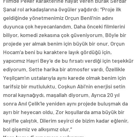
Filmde Peker karakterine hayat veren Burak Serdar
Şanal rol arkadaşlarına övgüler yağdırdı: “Proje ilk
geldiğinde yönetmenimiz Orçun Benli’nin adını
duyunca çok heyecanlandım. Daha önceki filmlerini
biliyor, komedi zekasına çok güveniyorum. Böyle bir
projede yer almak benim için büyük bir onur. Orçun
Hocam’a beni bu karaktere layık gördüğü için,
yapıcımız Hayri Bey’e de bu fırsatı verdiği için teşekkür
ediyorum. Sette harika bir atmosfer vardı. Özellikle
Yeşilçam’ın ustalarıyla aynı karede olmak benim için
tarifsiz bir mutluluktu. Coşkun Abi’nin enerjisi setin
moral kaynağıydı, maşallah diyorum. Ayrıca 20 yıl
sonra Anıl Çelik’le yeniden aynı projede buluşmak da
ayrı bir heyecan oldu. Zor koşullarda ama büyük bir
keyifle çalıştık. Dilerim seyirci de bizim kadar eğlenir,
bol gişemiz ve alkışımız olur.”