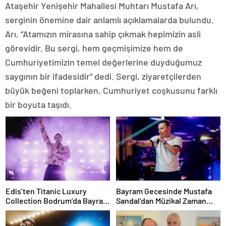
Ataşehir Yenişehir Mahallesi Muhtarı Mustafa Arı,
serginin önemine dair anlamlı açıklamalarda bulundu.
Arı, “Atamızın mirasına sahip çıkmak hepimizin asli
görevidir. Bu sergi, hem geçmişimize hem de
Cumhuriyetimizin temel değerlerine duyduğumuz
saygının bir ifadesidir” dedi. Sergi, ziyaretçilerden
büyük beğeni toplarken, Cumhuriyet coşkusunu farklı
bir boyuta taşıdı.
Edis’ten Titanic Luxury
Bayram Gecesinde Mustafa
Collection Bodrum’da Bayram
Sandal’dan Müzikal Zaman
Gecesine Damga Vuran
Yolculuğu
Performans