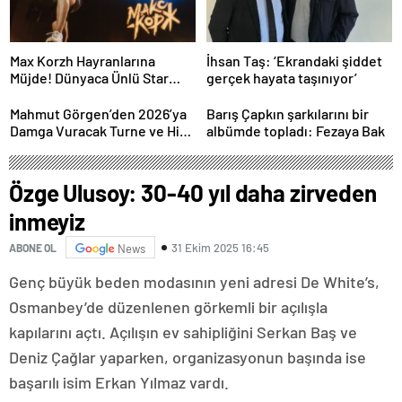
Max Korzh Hayranlarına
İhsan Taş: ‘Ekrandaki şiddet
Müjde! Dünyaca Ünlü Star
gerçek hayata taşınıyor’
İstanbul’da Canlı
Performansla Hayranlarıyla
Mahmut Görgen’den 2026’ya
Barış Çapkın şarkılarını bir
Buluşuyor
Damga Vuracak Turne ve Hit
albümde topladı: Fezaya Bak
Proje Yağmuru
Özge Ulusoy: 30-40 yıl daha zirveden
inmeyiz
31 Ekim 2025 16:45
ABONE OL
News
Genç büyük beden modasının yeni adresi De White’s,
Osmanbey’de düzenlenen görkemli bir açılışla
kapılarını açtı. Açılışın ev sahipliğini Serkan Baş ve
Deniz Çağlar yaparken, organizasyonun başında ise
başarılı isim Erkan Yılmaz vardı.