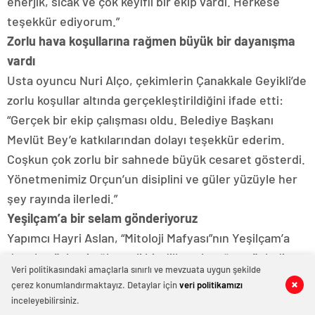
enerjik, sıcak ve çok keyifli bir ekip vardı. Herkese
teşekkür ediyorum.”
Zorlu hava koşullarına rağmen büyük bir dayanışma
vardı
Usta oyuncu Nuri Alço, çekimlerin Çanakkale Geyikli’de
zorlu koşullar altında gerçekleştirildiğini ifade etti:
“Gerçek bir ekip çalışması oldu. Belediye Başkanı
Mevlüt Bey’e katkılarından dolayı teşekkür ederim.
Coşkun çok zorlu bir sahnede büyük cesaret gösterdi.
Yönetmenimiz Orçun’un disiplini ve güler yüzüyle her
şey rayında ilerledi.”
Yeşilçam’a bir selam gönderiyoruz
Yapımcı Hayri Aslan, “Mitoloji Mafyası”nın Yeşilçam’a
duyulan özlemi eğlenceli bir dille anlattığını söyledi:
Veri politikasındaki amaçlarla sınırlı ve mevzuata uygun şekilde
“Sinemanın inişli bir döneminde film yapmak kolay
çerez konumlandırmaktayız. Detaylar için
veri politikamızı
0
0
0
0
0
0
0
0
0
0
0
0
0
0
0
0
0
0
değil. Biz bu filmle Yeşilçam’a bir selam göndermek
inceleyebilirsiniz.