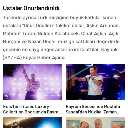
Ustalar Onurlandırıldı
Törende ayrıca Türk müziğine büyük katkılar sunan
ustalara “Onur Ödülleri” takdim edildi. Aşkın Arsunan,
Mahmut Turan, Gülden Karaböcek, Cihat Aşkın, Aşık
Nurşani ve Nazan Öncel, müziğe kattıkları değerlerle
gecenin en saygıdeğer anlarına imza attılar. Kaynak:
(BYZHA) Beyaz Haber Ajansı
Edis’ten Titanic Luxury
Bayram Gecesinde Mustafa
Collection Bodrum’da Bayram
Sandal’dan Müzikal Zaman
Gecesine Damga Vuran
Yolculuğu
Performans