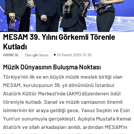
MESAM 39. Yılını Görkemli Törenle
Kutladı
10 Kasım 2025 13:35
ABONE OL
News
Müzik Dünyasının Buluşma Noktası
Türkiye’nin ilk ve en büyük müzik meslek birliği olan
MESAM, kuruluşunun 39. yıl dönümünü İstanbul
Atatürk Kültür Merkezi’nde (AKM) düzenlenen ödül
töreniyle kutladı. Sanat ve müzik camiasının önemli
isimlerinin bir araya geldiği gece, Yavuz Seçkin ve Esin
Yum’un sunumuyla gerçekleşti. Açılışta Mustafa Kemal
Atatürk ve silah arkadaşları anıldı, ardından MESAM’ın