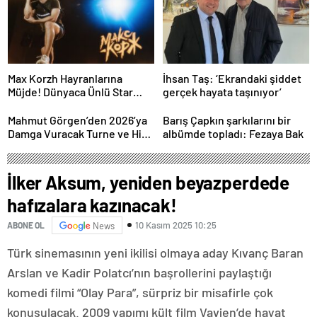
Max Korzh Hayranlarına
İhsan Taş: ‘Ekrandaki şiddet
Müjde! Dünyaca Ünlü Star
gerçek hayata taşınıyor’
İstanbul’da Canlı
Performansla Hayranlarıyla
Mahmut Görgen’den 2026’ya
Barış Çapkın şarkılarını bir
Buluşuyor
Damga Vuracak Turne ve Hit
albümde topladı: Fezaya Bak
Proje Yağmuru
İlker Aksum, yeniden beyazperdede
hafızalara kazınacak!
10 Kasım 2025 10:25
ABONE OL
News
Türk sinemasının yeni ikilisi olmaya aday Kıvanç Baran
Arslan ve Kadir Polatcı’nın başrollerini paylaştığı
komedi filmi “Olay Para”, sürpriz bir misafirle çok
konuşulacak. 2009 yapımı kült film Vavien’de hayat