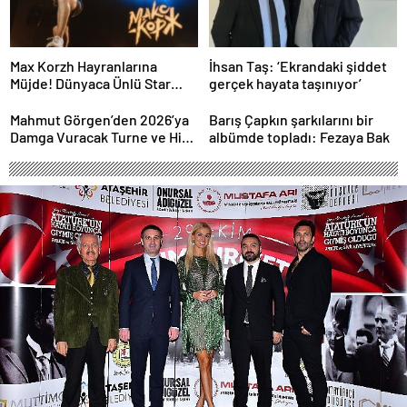
Max Korzh Hayranlarına
İhsan Taş: ‘Ekrandaki şiddet
Müjde! Dünyaca Ünlü Star
gerçek hayata taşınıyor’
İstanbul’da Canlı
Performansla Hayranlarıyla
Mahmut Görgen’den 2026’ya
Barış Çapkın şarkılarını bir
Buluşuyor
Damga Vuracak Turne ve Hit
albümde topladı: Fezaya Bak
Proje Yağmuru