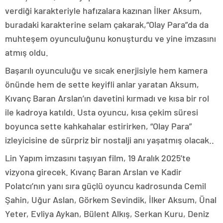
verdiği karakteriyle hafızalara kazınan İlker Aksum,
buradaki karakterine selam çakarak,“Olay Para”da da
muhteşem oyunculuğunu konuşturdu ve yine imzasını
atmış oldu.
Başarılı oyunculuğu ve sıcak enerjisiyle hem kamera
önünde hem de sette keyifli anlar yaratan Aksum,
Kıvanç Baran Arslan’ın davetini kırmadı ve kısa bir rol
ile kadroya katıldı. Usta oyuncu, kısa çekim süresi
boyunca sette kahkahalar estirirken, “Olay Para”
izleyicisine de sürpriz bir nostalji anı yaşatmış olacak..
Lin Yapım imzasını taşıyan film, 19 Aralık 2025’te
vizyona girecek. Kıvanç Baran Arslan ve Kadir
Polatcı’nın yanı sıra güçlü oyuncu kadrosunda Cemil
Şahin, Uğur Aslan, Görkem Sevindik, İlker Aksum, Ünal
Yeter, Evliya Aykan, Bülent Alkış, Serkan Kuru, Deniz