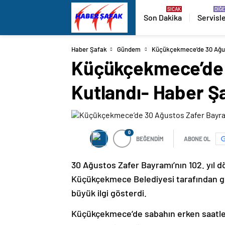
Son Dakika
Servisl
Haber Şafak
Gündem
Küçükçekmece’de 30 Ağus
Küçükçekmece’de 
Kutlandı- Haber Ş
0
BEĞENDİM
ABONE OL
30 Ağustos Zafer Bayramı’nın 102. yıl
Küçükçekmece Belediyesi tarafından göl
büyük ilgi gösterdi.
Küçükçekmece’de sabahın erken saatler