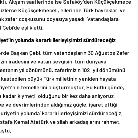
ıraktı. Akşam saatlerinde ise Sefaköy’den Küçükçekmece
üzlerce Küçükçekmeceli, ellerinde Türk bayrakları ve
rek zafer coşkusunu doyasıya yaşadı. Vatandaşlara
ebi’de eşlik etti.
et’in yolunda kararlı ilerleyişimizi sürdüreceğiz
klerde Başkan Çebi, tüm vatandaşların 30 Ağustos Zafer
izin iradesini ve vatan sevgisini tüm dünyaya
 destanın yıl dönümünü, zaferimizin 102. yıl dönümünü
a kastedilen büyük Türk milletinin yeniden hayata
yeti’nin temellerini oluşturmuştur. Bu kutlu günde,
 kadar kıymetli olduğunu bir kez daha anlıyoruz.
e ve devrimlerinden aldığımız güçle, işaret ettiği
uriyetin yolunda’ kararlı ilerleyişimizi sürdüreceğiz.
stafa Kemal Atatürk ve silah arkadaşlarını rahmet,
uştu.