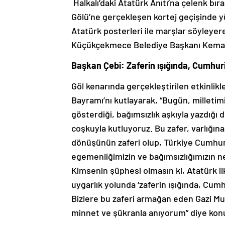
Halkalı’daki Atatürk Anıtı’na çelenk b
Gölü’ne gerçekleşen kortej geçişinde y
Atatürk posterleri ile marşlar söyleye
Küçükçekmece Belediye Başkanı Kemal Ç
Başkan Çebi: Zaferin ışığında, Cumhuriy
Göl kenarında gerçekleştirilen etkinli
Bayramı’nı kutlayarak, “Bugün, milletim
gösterdiği, bağımsızlık aşkıyla yazdığı
coşkuyla kutluyoruz. Bu zafer, varlığın
dönüşünün zaferi olup, Türkiye Cumhuri
egemenliğimizin ve bağımsızlığımızın ne
Kimsenin şüphesi olmasın ki, Atatürk ilk
uygarlık yolunda ‘zaferin ışığında, Cumh
Bizlere bu zaferi armağan eden Gazi Mu
minnet ve şükranla anıyorum” diye kon