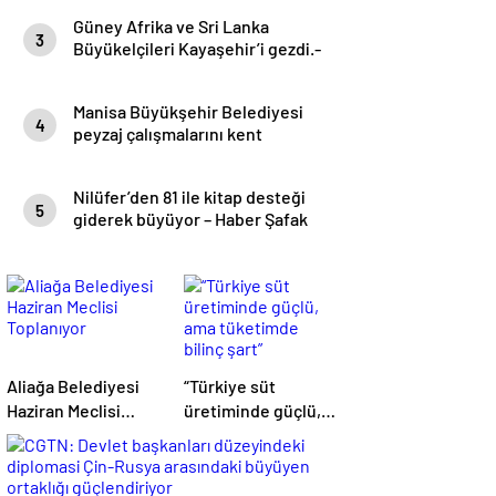
Güney Afrika ve Sri Lanka
3
Büyükelçileri Kayaşehir’i gezdi.-
Haber Şafak
Manisa Büyükşehir Belediyesi
4
peyzaj çalışmalarını kent
genelinde sürdürüyor- Haber
Şafak
Nilüfer’den 81 ile kitap desteği
5
giderek büyüyor – Haber Şafak
Aliağa Belediyesi
“Türkiye süt
Haziran Meclisi
üretiminde güçlü,
Toplanıyor
ama tüketimde
bilinç şart”