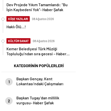
Dev Projede Yıkım Tamamlandı: “Bu
İşin Kaybedeni Yok”- Haber Şafak
KÖŞE YAZILARI
08 Ağustos 2026
Haklı Ölü…!
KÜLTÜR SANAT
08 Ağustos 2026
Kemer Belediyesi Türk Müziği
Topluluğu’ndan sıra gecesi – Haber
Şafak
KATEGORİNİN POPÜLERLERİ
Başkan Gençay, Kent
1
Lokantası’ndaki Çalışmaları
İnceledi- Haber Şafak
Başkan Tugay’dan millilik
2
vurgusu- Haber Şafak