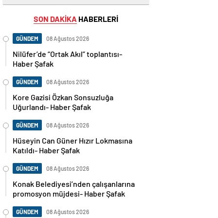
SON DAKİKA
HABERLERİ
GÜNDEM
08 Ağustos 2026
Nilüfer’de “Ortak Akıl” toplantısı-
Haber Şafak
GÜNDEM
08 Ağustos 2026
Kore Gazisi Özkan Sonsuzluğa
Uğurlandı- Haber Şafak
GÜNDEM
08 Ağustos 2026
Hüseyin Can Güner Hızır Lokmasına
Katıldı- Haber Şafak
GÜNDEM
08 Ağustos 2026
Konak Belediyesi’nden çalışanlarına
promosyon müjdesi- Haber Şafak
GÜNDEM
08 Ağustos 2026