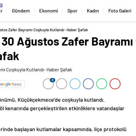
er
Gündem
Ekonomi
Spor
Kadın
Foto Galeri
tos Zafer Bayramı Coşkuyla Kutlandı- Haber Şafak
30 Ağustos Zafer Bayramı
afak
0
News
 dönümü, Küçükçekmece’de coşkuyla kutlandı.
 kenarında gerçekleştirilen etkinliklere vatandaşlar
inde başlayan kutlamalar kapsamında, ilçe protokolü