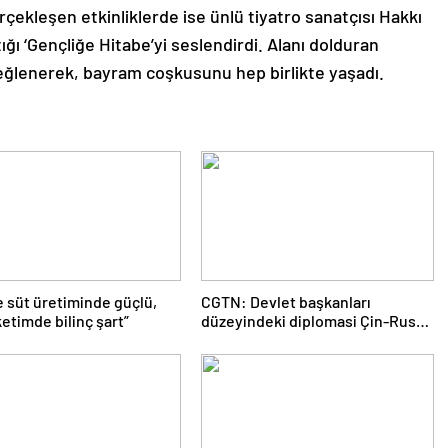
ekleşen etkinliklerde ise ünlü tiyatro sanatçısı Hakkı
ğı ‘Gençliğe Hitabe’yi seslendirdi. Alanı dolduran
eğlenerek, bayram coşkusunu hep birlikte yaşadı.
e süt üretiminde güçlü,
CGTN: Devlet başkanları
etimde bilinç şart”
düzeyindeki diplomasi Çin-Rusya
arasındaki büyüyen ortaklığı
güçlendiriyor