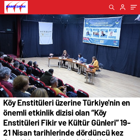
Kültür Günleri” 19-21 Nisan tarihlerinde
dördüncü kez Ayvalık'ta gerçekleştirildi-
Haber Şafak
Köy Enstitüleri üzerine Türkiye'nin en
önemli etkinlik dizisi olan “Köy
Enstitüleri Fikir ve Kültür Günleri” 19-
21 Nisan tarihlerinde dördüncü kez