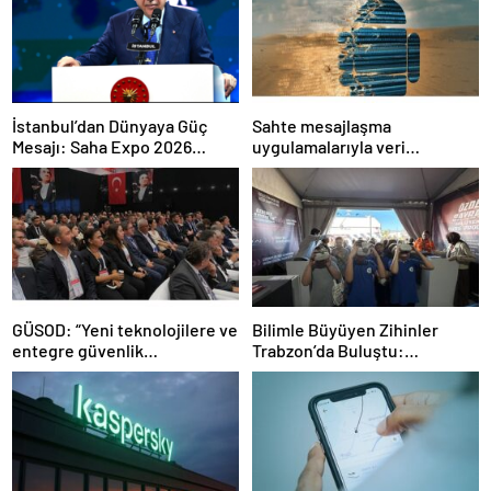
İstanbul’dan Dünyaya Güç
Sahte mesajlaşma
Mesajı: Saha Expo 2026
uygulamalarıyla veri
Rekorlarla Kapılarını Kapattı
sızdırıyorlar- Haber Şafak
GÜSOD: “Yeni teknolojilere ve
Bilimle Büyüyen Zihinler
entegre güvenlik
Trabzon’da Buluştu:
sistemlerine önem artacak”-
STEAMFEST’te Bilim Rüzgârı
Haber Şafak
Esti!- Haber Şafak