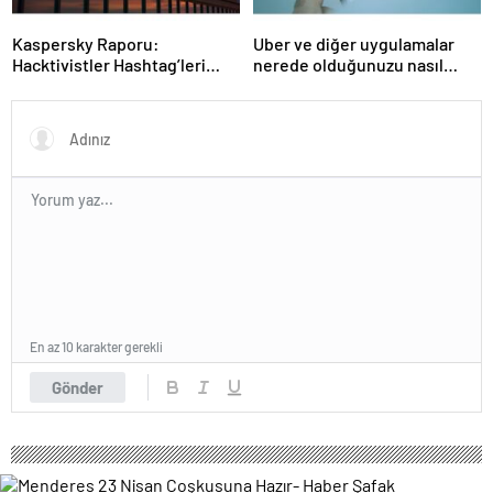
Kaspersky Raporu:
Uber ve diğer uygulamalar
Hacktivistler Hashtag’leri
nerede olduğunuzu nasıl
Koordinasyon Aracı Olarak
biliyor?- Haber Şafak
Kullanıyor, 2025’te
Saldırılarda DDoS Öne
Çıkıyor- Haber Şafak
En az 10 karakter gerekli
Gönder