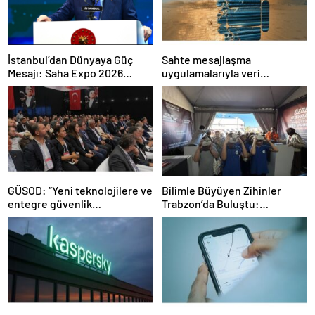
İstanbul’dan Dünyaya Güç
Sahte mesajlaşma
Mesajı: Saha Expo 2026
uygulamalarıyla veri
Rekorlarla Kapılarını Kapattı
sızdırıyorlar- Haber Şafak
GÜSOD: “Yeni teknolojilere ve
Bilimle Büyüyen Zihinler
entegre güvenlik
Trabzon’da Buluştu:
sistemlerine önem artacak”-
STEAMFEST’te Bilim Rüzgârı
Haber Şafak
Esti!- Haber Şafak