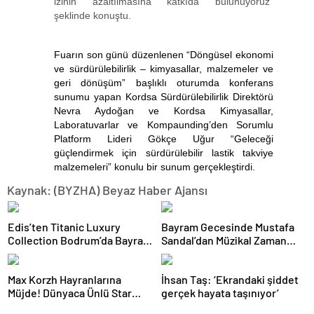
izinin azaltılmasına katkıda bulunuyoruz”
şeklinde konuştu.
Fuarın son günü düzenlenen “Döngüsel ekonomi
ve sürdürülebilirlik – kimyasallar, malzemeler ve
geri dönüşüm” başlıklı oturumda konferans
sunumu yapan Kordsa Sürdürülebilirlik Direktörü
Nevra Aydoğan ve Kordsa Kimyasallar,
Laboratuvarlar ve Kompaunding’den Sorumlu
Platform Lideri Gökçe Uğur “Geleceği
güçlendirmek için sürdürülebilir lastik takviye
malzemeleri” konulu bir sunum gerçekleştirdi.
Kaynak: (BYZHA) Beyaz Haber Ajansı
Edis’ten Titanic Luxury
Bayram Gecesinde Mustafa
Collection Bodrum’da Bayram
Sandal’dan Müzikal Zaman
Gecesine Damga Vuran
Yolculuğu
Performans
Max Korzh Hayranlarına
İhsan Taş: ‘Ekrandaki şiddet
Müjde! Dünyaca Ünlü Star
gerçek hayata taşınıyor’
İstanbul’da Canlı