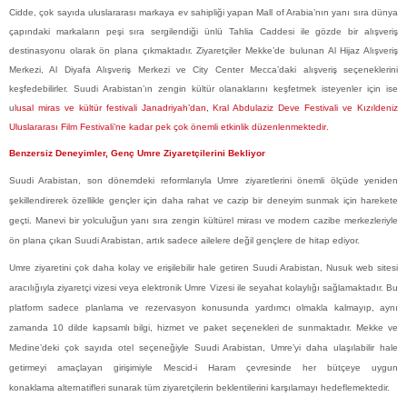
Cidde, çok sayıda uluslararası markaya ev sahipliği yapan Mall of Arabia’nın yanı sıra dünya
çapındaki markaların peşi sıra sergilendiği ünlü Tahlia Caddesi ile gözde bir alışveriş
destinasyonu olarak ön plana çıkmaktadır. Ziyaretçiler Mekke’de bulunan Al Hijaz Alışveriş
Merkezi, Al Diyafa Alışveriş Merkezi ve City Center Mecca’daki alışveriş seçeneklerini
keşfedebilirler. Suudi Arabistan’ın zengin kültür olanaklarını keşfetmek isteyenler için ise
u
lusal miras ve kültür festivali Janadriyah’dan, Kral Abdulaziz Deve Festivali ve
Kızıldeniz
Uluslararası Film Festivali’ne kadar pek çok önemli etkinlik düzenlenmektedir
.
Benzersiz Deneyimler, Genç Umre Ziyaretçilerini Bekliyor
Suudi Arabistan, son dönemdeki reformlarıyla Umre ziyaretlerini önemli ölçüde yeniden
şekillendirerek özellikle gençler için daha rahat ve cazip bir
deneyim sunmak için harekete
geçti.
Manevi bir yolculuğun yanı sıra zengin kültürel mirası ve modern cazibe merkezleriyle
ön plana çıkan Suudi Arabistan, artık sadece ailelere değil gençlere de hitap ediyor.
Umre ziyaretini çok daha kolay ve erişilebilir hale getiren Suudi Arabistan, Nusuk web sitesi
aracılığıyla ziyaretçi vizesi veya elektronik Umre Vizesi ile
seyahat kolaylığı sağlamaktadır.
Bu
platform sadece planlama ve rezervasyon konusunda yardımcı olmakla kalmayıp, aynı
zamanda 10 dilde kapsamlı bilgi, hizmet ve paket seçenekleri de sunmaktadır. Mekke ve
Medine’deki çok sayıda otel seçeneğiyle Suudi Arabistan, Umre’yi daha ulaşılabilir hale
getirmeyi amaçlayan girişimiyle Mescid-i Haram çevresinde her bütçeye uygun
konaklama alternatifleri sunarak tüm ziyaretçilerin beklentilerini karşılamayı hedeflemektedir.