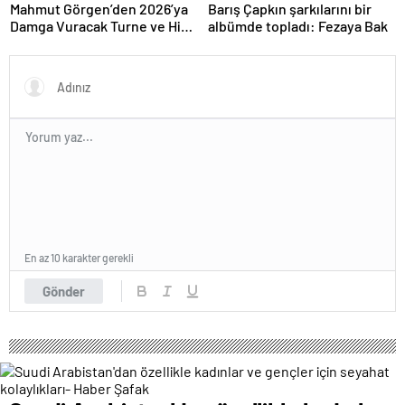
Performansla Hayranlarıyla
Mahmut Görgen’den 2026’ya
Barış Çapkın şarkılarını bir
Buluşuyor
Damga Vuracak Turne ve Hit
albümde topladı: Fezaya Bak
Proje Yağmuru
En az 10 karakter gerekli
Gönder