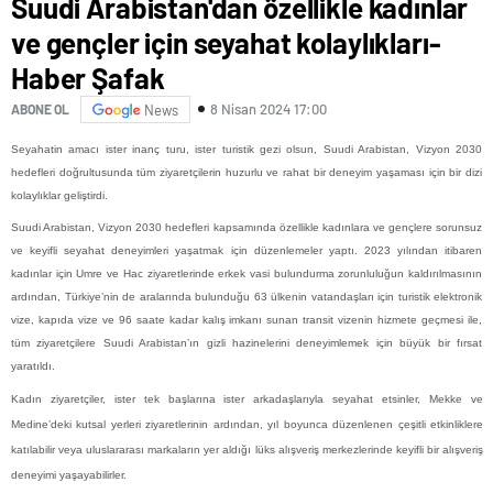
Suudi Arabistan'dan özellikle kadınlar
ve gençler için seyahat kolaylıkları-
Haber Şafak
8 Nisan 2024 17:00
ABONE OL
News
Seyahatin amacı ister inanç turu, ister turistik gezi olsun, Suudi Arabistan, Vizyon 2030
hedefleri doğrultusunda tüm ziyaretçilerin huzurlu ve rahat bir deneyim yaşaması için bir dizi
kolaylıklar geliştirdi.
Suudi Arabistan, Vizyon 2030 hedefleri kapsamında özellikle kadınlara ve gençlere sorunsuz
ve keyifli seyahat deneyimleri yaşatmak için düzenlemeler yaptı. 2023 yılından itibaren
kadınlar için Umre ve Hac ziyaretlerinde erkek vasi bulundurma zorunluluğun kaldırılmasının
ardından, Türkiye’nin de aralarında bulunduğu 63 ülkenin vatandaşları için turistik elektronik
vize, kapıda vize ve 96 saate kadar kalış imkanı sunan transit vizenin hizmete geçmesi ile,
tüm ziyaretçilere Suudi Arabistan’ın gizli hazinelerini deneyimlemek için büyük bir fırsat
yaratıldı.
Kadın ziyaretçiler, ister tek başlarına ister arkadaşlarıyla seyahat etsinler, Mekke ve
Medine’deki kutsal yerleri ziyaretlerinin ardından, yıl boyunca düzenlenen çeşitli etkinliklere
katılabilir veya uluslararası markaların yer aldığı lüks alışveriş merkezlerinde keyifli bir alışveriş
deneyimi yaşayabilirler.