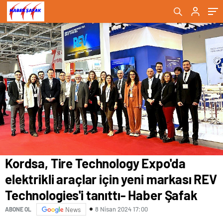
tanıttı- Haber Şafak
Şafak
Kordsa, Tire Technology Expo'da
elektrikli araçlar için yeni markası REV
Technologies'i tanıttı- Haber Şafak
8 Nisan 2024 17:00
ABONE OL
News