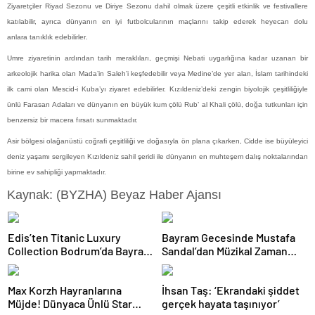
Ziyaretçiler Riyad Sezonu ve Diriye Sezonu dahil olmak üzere çeşitli etkinlik ve festivallere
katılabilir, ayrıca dünyanın en iyi futbolcularının maçlarını takip ederek
heyecan
dolu
anlara
tanıklık edebilirler
.
Umre ziyaretinin ardından tarih meraklıları, geçmişi Nebati uygarlığına kadar uzanan bir
arkeolojik harika olan Mada’in Saleh’i keşfedebilir veya Medine’de yer alan, İslam tarihindeki
ilk cami olan Mescid-i Kuba’yı ziyaret edebilirler. Kızıldeniz’deki zengin biyolojik çeşitliliğiyle
ünlü Farasan Adaları ve dünyanın en büyük kum çölü Rub’ al Khali çölü, doğa tutkunları için
benzersiz bir macera fırsatı sunmaktadır.
Asir bölgesi olağanüstü coğrafi çeşitliliği ve doğasıyla ön plana çıkarken,
Cidde ise
büyüleyici
deniz yaşamı sergileyen
Kızıldeniz
sahil şeridi ile dünyanın en muhteşem
dalış
noktalarından
birine ev sahipliği yapmaktadır.
Kaynak: (BYZHA) Beyaz Haber Ajansı
Edis’ten Titanic Luxury
Bayram Gecesinde Mustafa
Collection Bodrum’da Bayram
Sandal’dan Müzikal Zaman
Gecesine Damga Vuran
Yolculuğu
Performans
Max Korzh Hayranlarına
İhsan Taş: ‘Ekrandaki şiddet
Müjde! Dünyaca Ünlü Star
gerçek hayata taşınıyor’