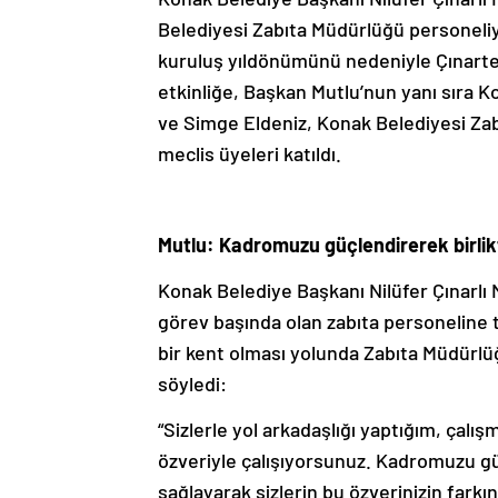
Belediyesi Zabıta Müdürlüğü personeliyle
kuruluş yıldönümünü nedeniyle Çınart
etkinliğe, Başkan Mutlu’nun yanı sıra 
ve Simge Eldeniz, Konak Belediyesi Zabı
meclis üyeleri katıldı.
Mutlu: Kadromuzu güçlendirerek birli
Konak Belediye Başkanı Nilüfer Çınarlı 
görev başında olan zabıta personeline te
bir kent olması yolunda Zabıta Müdürlü
söyledi:
“Sizlerle yol arkadaşlığı yaptığım, çal
özveriyle çalışıyorsunuz. Kadromuzu güç
sağlayarak sizlerin bu özverinizin fark