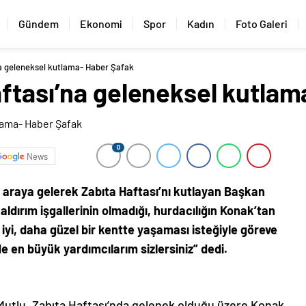
Gündem
Ekonomi
Spor
Kadın
Foto Galeri
na geleneksel kutlama- Haber Şafak
aftası’na geleneksel kutla
0
News
ir araya gelerek Zabıta Haftası’nı kutlayan Başkan
aldırım işgallerinin olmadığı, hurdacılığın Konak’tan
yi, daha güzel bir kentte yaşaması isteğiyle göreve
de en büyük yardımcılarım sizlersiniz” dedi.
 Mutlu, Zabıta Haftası’nda gelenek olduğu üzere Konak