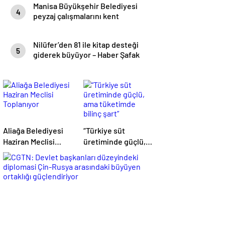
Manisa Büyükşehir Belediyesi
4
peyzaj çalışmalarını kent
genelinde sürdürüyor- Haber
Şafak
Nilüfer’den 81 ile kitap desteği
5
giderek büyüyor – Haber Şafak
Aliağa Belediyesi
“Türkiye süt
Haziran Meclisi
üretiminde güçlü,
Toplanıyor
ama tüketimde
bilinç şart”