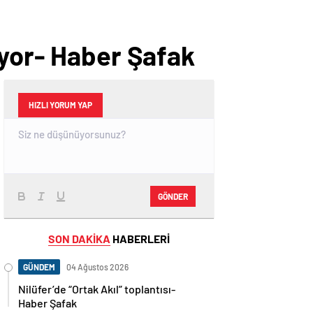
ıyor- Haber Şafak
HIZLI YORUM YAP
GÖNDER
SON DAKİKA
HABERLERİ
GÜNDEM
04 Ağustos 2026
Nilüfer’de “Ortak Akıl” toplantısı-
Haber Şafak