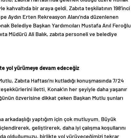
 kahvaltıda bir araya geldi. Zabıta teşkilatının 198’inci
epe Aydın Erten Rekreasyon Alanı’nda düzenlenen
Konak Belediye Başkan Yardımcıları Mustafa Anıl Feroğlu
ta Müdürü Ali Balık, zabıta personeli ve belediye
kte yol yürümeye devam edeceğiz
Mutlu, Zabıta Haftası’nı kutladığı konuşmasında 7/24
şekkürlerini iletti. Konak’ın her şeyiyle daha yaşanır
ğünün özverisine dikkat çeken Başkan Mutlu şunları
ışma arkadaşlığı yaptığım için çok mutluyum. Büyük
lendirerek, geliştirerek, daha iyi çalışma koşullarını
ında olduğumuzu, birlikte yol yürüyeceğimizi tekrar