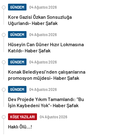
GÜNDEM
04 Ağustos 2026
Kore Gazisi Özkan Sonsuzluğa
Uğurlandı- Haber Şafak
GÜNDEM
04 Ağustos 2026
Hüseyin Can Güner Hızır Lokmasına
Katıldı- Haber Şafak
GÜNDEM
04 Ağustos 2026
Konak Belediyesi’nden çalışanlarına
promosyon müjdesi- Haber Şafak
GÜNDEM
04 Ağustos 2026
Dev Projede Yıkım Tamamlandı: “Bu
İşin Kaybedeni Yok”- Haber Şafak
KÖŞE YAZILARI
04 Ağustos 2026
Haklı Ölü…!