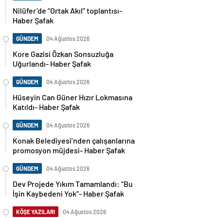
Nilüfer’de “Ortak Akıl” toplantısı-
Haber Şafak
GÜNDEM
04 Ağustos 2026
Kore Gazisi Özkan Sonsuzluğa
Uğurlandı- Haber Şafak
GÜNDEM
04 Ağustos 2026
Hüseyin Can Güner Hızır Lokmasına
Katıldı- Haber Şafak
GÜNDEM
04 Ağustos 2026
Konak Belediyesi’nden çalışanlarına
promosyon müjdesi- Haber Şafak
GÜNDEM
04 Ağustos 2026
Dev Projede Yıkım Tamamlandı: “Bu
İşin Kaybedeni Yok”- Haber Şafak
KÖŞE YAZILARI
04 Ağustos 2026