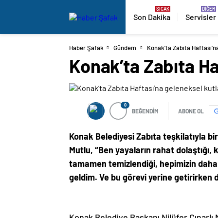
Son Dakika
Servisler
Haber Şafak
Gündem
Konak’ta Zabıta Haftası’
Konak’ta Zabıta H
0
BEĞENDİM
ABONE OL
Konak Belediyesi Zabıta teşkilatıyla b
Mutlu, “Ben yayaların rahat dolaştığı, k
tamamen temizlendiği, hepimizin daha i
geldim. Ve bu görevi yerine getirirken 
Konak Belediye Başkanı Nilüfer Çınarlı