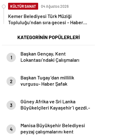
KÜLTÜR SANAT
04 Ağustos 2026
Kemer Belediyesi Türk Müziği
Topluluğu’ndan sıra gecesi – Haber
Şafak
KATEGORİNİN POPÜLERLERİ
Başkan Gençay, Kent
1
Lokantası’ndaki Çalışmaları
İnceledi- Haber Şafak
Başkan Tugay’dan millilik
2
vurgusu- Haber Şafak
Güney Afrika ve Sri Lanka
3
Büyükelçileri Kayaşehir’i gezdi.-
Haber Şafak
Manisa Büyükşehir Belediyesi
4
peyzaj çalışmalarını kent
genelinde sürdürüyor- Haber