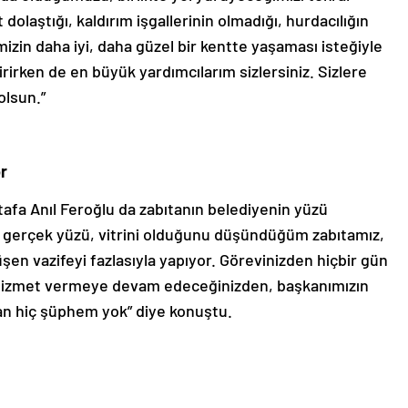
dolaştığı, kaldırım işgallerinin olmadığı, hurdacılığın
zin daha iyi, daha güzel bir kentte yaşaması isteğiyle
rirken de en büyük yardımcılarım sizlersiniz. Sizlere
olsun.”
or
fa Anıl Feroğlu da zabıtanın belediyenin yüzü
n gerçek yüzü, vitrini olduğunu düşündüğüm zabıtamız,
şen vazifeyi fazlasıyla yapıyor. Görevinizden hiçbir gün
 hizmet vermeye devam edeceğinizden, başkanımızın
dan hiç şüphem yok” diye konuştu.