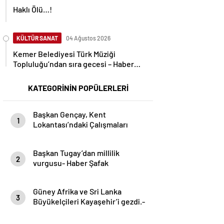
Haklı Ölü…!
KÜLTÜR SANAT
04 Ağustos 2026
Kemer Belediyesi Türk Müziği
Topluluğu’ndan sıra gecesi – Haber
Şafak
KATEGORİNİN POPÜLERLERİ
Başkan Gençay, Kent
1
Lokantası’ndaki Çalışmaları
İnceledi- Haber Şafak
Başkan Tugay’dan millilik
2
vurgusu- Haber Şafak
Güney Afrika ve Sri Lanka
3
Büyükelçileri Kayaşehir’i gezdi.-
Haber Şafak