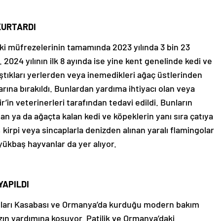
KURTARDI
eki müfrezelerinin tamamında 2023 yılında 3 bin 23
2024 yılının ilk 8 ayında ise yine kent genelinde kedi ve
ştıkları yerlerden veya inemedikleri ağaç üstlerinden
arına bırakıldı. Bunlardan yardıma ihtiyacı olan veya
r’in veterinerleri tarafından tedavi edildi. Bunların
an ya da ağaçta kalan kedi ve köpeklerin yanı sıra çatıya
 kirpi veya sincaplarla denizden alınan yaralı flamingolar
ükbaş hayvanlar da yer alıyor.
YAPILDI
nları Kasabası ve Ormanya’da kurduğu modern bakım
zın yardımına koşuyor. Patilik ve Ormanya’daki