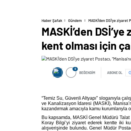
Haber Şafak
Gündem
MASKİ’den DSİ’ye ziyaret P
MASKİ’den DSİ’ye z
kent olması için ç
0
BEĞENDİM
ABONE OL
“Temiz Su, Güvenli Altyapı” sloganıyla çal
ve Kanalizasyon İdaresi (MASKİ), Manisa’n
kazandırmak amacıyla kamu kurumlarıyla ola
Bu kapsamda, MASKİ Genel Müdürü Talat Po
Koray Bilgi’yi ziyaret ederek kentte iki k
alışverişinde bulundu. Genel Müdür Postacı,