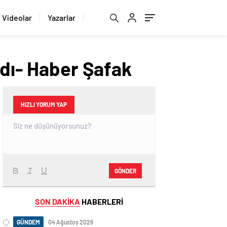
Videolar
Yazarlar
ndı- Haber Şafak
HIZLI YORUM YAP
GÖNDER
SON DAKİKA
HABERLERİ
GÜNDEM
04 Ağustos 2026