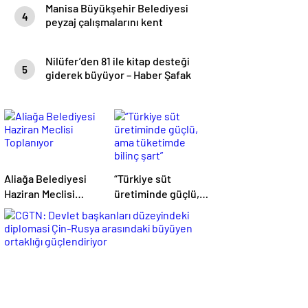
Manisa Büyükşehir Belediyesi
4
peyzaj çalışmalarını kent
genelinde sürdürüyor- Haber
Şafak
Nilüfer’den 81 ile kitap desteği
5
giderek büyüyor – Haber Şafak
Aliağa Belediyesi
“Türkiye süt
Haziran Meclisi
üretiminde güçlü,
Toplanıyor
ama tüketimde
bilinç şart”