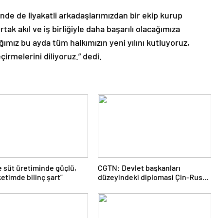
de de liyakatli arkadaşlarımızdan bir ekip kurup
tak akıl ve iş birliğiyle daha başarılı olacağımıza
ğımız bu ayda tüm halkımızın yeni yılını kutluyoruz,
çirmelerini diliyoruz.” dedi.
e süt üretiminde güçlü,
CGTN: Devlet başkanları
etimde bilinç şart”
düzeyindeki diplomasi Çin-Rusya
arasındaki büyüyen ortaklığı
güçlendiriyor