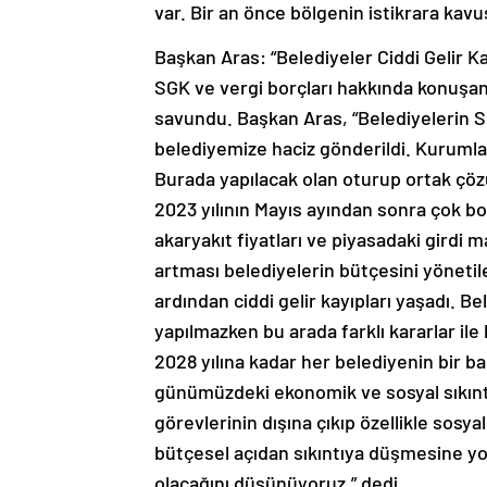
var. Bir an önce bölgenin istikrara kavu
Başkan Aras: “Belediyeler Ciddi Gelir Kay
SGK ve vergi borçları hakkında konuşan
savundu. Başkan Aras, “Belediyelerin 
belediyemize haciz gönderildi. Kurumlar
Burada yapılacak olan oturup ortak çözü
2023 yılının Mayıs ayından sonra çok 
akaryakıt fiyatları ve piyasadaki girdi m
artması belediyelerin bütçesini yönetil
ardından ciddi gelir kayıpları yaşadı. Be
yapılmazken bu arada farklı kararlar ile 
2028 yılına kadar her belediyenin bir b
günümüzdeki ekonomik ve sosyal sıkıntı
görevlerinin dışına çıkıp özellikle sosya
bütçesel açıdan sıkıntıya düşmesine yo
olacağını düşünüyoruz.” dedi.