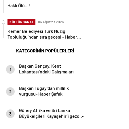
Haklı Ölü…!
KÜLTÜR SANAT
04 Ağustos 2026
Kemer Belediyesi Türk Müziği
Topluluğu’ndan sıra gecesi – Haber
Şafak
KATEGORİNİN POPÜLERLERİ
Başkan Gençay, Kent
1
Lokantası’ndaki Çalışmaları
İnceledi- Haber Şafak
Başkan Tugay’dan millilik
2
vurgusu- Haber Şafak
Güney Afrika ve Sri Lanka
3
Büyükelçileri Kayaşehir’i gezdi.-
Haber Şafak