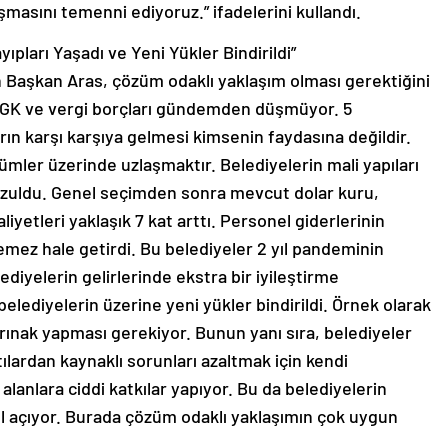
şmasını temenni ediyoruz.” ifadelerini kullandı.
ıpları Yaşadı ve Yeni Yükler Bindirildi”
 Başkan Aras, çözüm odaklı yaklaşım olması gerektiğini
SGK ve vergi borçları gündemden düşmüyor. 5
ın karşı karşıya gelmesi kimsenin faydasına değildir.
mler üzerinde uzlaşmaktır. Belediyelerin mali yapıları
bozuldu. Genel seçimden sonra mevcut dolar kuru,
aliyetleri yaklaşık 7 kat arttı. Personel giderlerinin
emez hale getirdi. Bu belediyeler 2 yıl pandeminin
lediyelerin gelirlerinde ekstra bir iyileştirme
belediyelerin üzerine yeni yükler bindirildi. Örnek olarak
arınak yapması gerekiyor. Bunun yanı sıra, belediyeler
lardan kaynaklı sorunları azaltmak için kendi
l alanlara ciddi katkılar yapıyor. Bu da belediyelerin
l açıyor. Burada çözüm odaklı yaklaşımın çok uygun