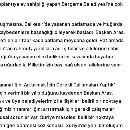
toplantıya ev sahipliği yapan Bergama Belediyesi’ne çok
nuşmasına, Balıkesir’de yaşanan patlamada ve Muğla’da
kaybedenlere başsağlığı dileyerek başladı. Başkan Aras,
 üretilen bir fabrikada patlama meydana geldi. Patlamada
’tan rahmet, yaralılara acil şifalar ve ailelerine sabır
Muğla’da yaşanan elim helikopter kazasında hayatını
uğurladık. Milletimizin başı sağ olsun, ailelerine sabır
nınırlığını Arttırmak İçin Gerekli Çalışmaları Yaptık”
i için verimli bir yıl olduğunu kaydeden Başkan Aras,
ve üye belediyelerimiz ile ilişkileri belirli bir noktaya
imizin tanınırlığını arttırmak için gerekli çalışmaları
al sorunlar var. Suriye meselesi belli bir noktaya
rin geri dönmesi söz konusu. Suriye’de yeni bir oluşum