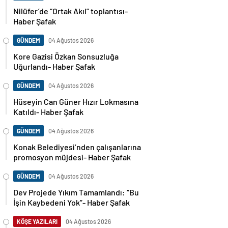
Nilüfer’de “Ortak Akıl” toplantısı-
Haber Şafak
GÜNDEM
04 Ağustos 2026
Kore Gazisi Özkan Sonsuzluğa
Uğurlandı- Haber Şafak
GÜNDEM
04 Ağustos 2026
Hüseyin Can Güner Hızır Lokmasına
Katıldı- Haber Şafak
GÜNDEM
04 Ağustos 2026
Konak Belediyesi’nden çalışanlarına
promosyon müjdesi- Haber Şafak
GÜNDEM
04 Ağustos 2026
Dev Projede Yıkım Tamamlandı: “Bu
İşin Kaybedeni Yok”- Haber Şafak
KÖŞE YAZILARI
04 Ağustos 2026