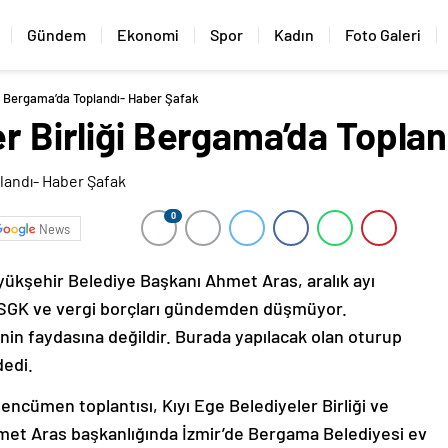
Gündem
Ekonomi
Spor
Kadın
Foto Galeri
iği Bergama’da Toplandı- Haber Şafak
er Birliği Bergama’da Topla
0
News
üyükşehir Belediye Başkanı Ahmet Aras, aralık ayı
 SGK ve vergi borçları gündemden düşmüyor.
nin faydasına değildir. Burada yapılacak olan oturup
dedi.
yı encümen toplantısı, Kıyı Ege Belediyeler Birliği ve
et Aras başkanlığında İzmir’de Bergama Belediyesi ev