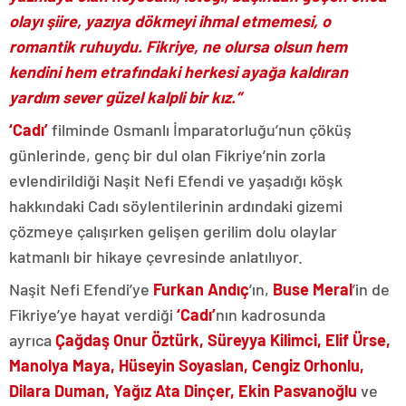
olayı şiire, yazıya dökmeyi ihmal etmemesi, o
romantik ruhuydu. Fikriye, ne olursa olsun hem
kendini hem etrafındaki herkesi ayağa kaldıran
yardım sever güzel kalpli bir kız.”
‘Cadı’
filminde Osmanlı İmparatorluğu’nun çöküş
günlerinde, genç bir dul olan Fikriye’nin zorla
evlendirildiği Naşit Nefi Efendi ve yaşadığı köşk
hakkındaki Cadı söylentilerinin ardındaki gizemi
çözmeye çalışırken gelişen gerilim dolu olaylar
katmanlı bir hikaye çevresinde anlatılıyor.
Naşit Nefi Efendi’ye
Furkan Andıç
’ın,
Buse Meral
’in de
Fikriye’ye hayat verdiği
‘Cadı’
nın kadrosunda
ayrıca
Çağdaş Onur Öztürk, Süreyya Kilimci, Elif Ürse,
Manolya Maya, Hüseyin Soyaslan, Cengiz Orhonlu,
Dilara Duman, Yağız Ata Dinçer, Ekin Pasvanoğlu
ve