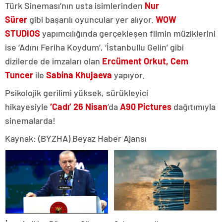
Türk Sineması’nın usta isimlerinden
Nur
Sürer
gibi başarılı oyuncular yer alıyor.
WOW
STUDIOS
yapımcılığında gerçekleşen filmin müziklerini
ise ‘Adını Feriha Koydum’, ‘İstanbullu Gelin’ gibi
dizilerde de imzaları olan
Ercüment Orkut, Cem
Tuncer
ile
Sabina Khujaeva
yapıyor.
Psikolojik gerilimi yüksek, sürükleyici
hikayesiyle
‘Cadı’
26 Nisan
’da
A90 Pictures
dağıtımıyla
sinemalarda!
Kaynak: (BYZHA) Beyaz Haber Ajansı