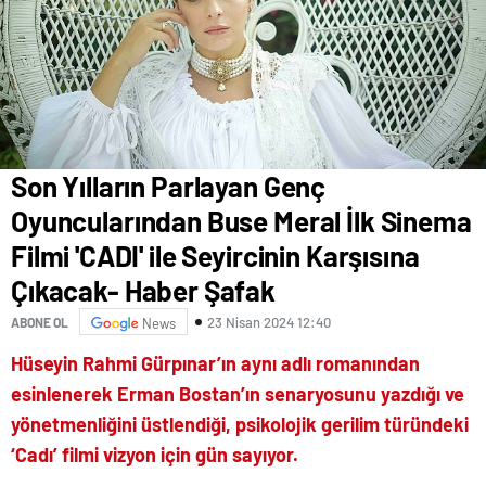
Son Yılların Parlayan Genç
Oyuncularından Buse Meral İlk Sinema
Filmi 'CADI' ile Seyircinin Karşısına
Çıkacak- Haber Şafak
23 Nisan 2024 12:40
ABONE OL
News
Hüseyin Rahmi Gürpınar’ın aynı adlı romanından
esinlenerek Erman Bostan’ın senaryosunu yazdığı ve
yönetmenliğini üstlendiği, psikolojik gerilim türündeki
‘Cadı’ filmi vizyon için gün sayıyor.