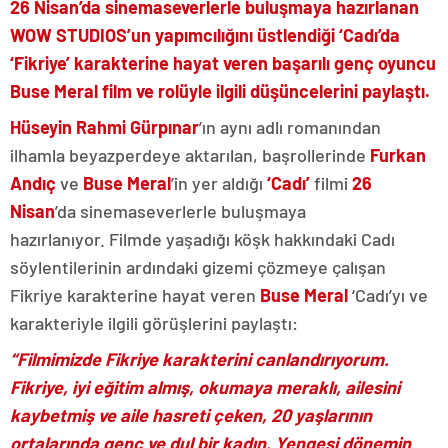
26 Nisan’da sinemaseverlerle buluşmaya hazırlanan
WOW STUDIOS’un yapımcılığını üstlendiği ‘Cadı’da
‘Fikriye’ karakterine hayat veren başarılı genç oyuncu
Buse Meral film ve rolüyle ilgili düşüncelerini paylaştı.
Hüseyin Rahmi Gürpınar
’ın aynı adlı romanından
ilhamla beyazperdeye aktarılan, başrollerinde
Furkan
Andıç
ve
Buse Meral
’in yer aldığı
‘Cadı’
filmi
26
Nisan
’da sinemaseverlerle buluşmaya
hazırlanıyor. Filmde yaşadığı köşk hakkındaki Cadı
söylentilerinin ardındaki gizemi çözmeye çalışan
Fikriye karakterine hayat veren
Buse Meral
‘Cadı’yı ve
karakteriyle ilgili görüşlerini paylaştı:
“Filmimizde Fikriye karakterini canlandırıyorum.
Fikriye, iyi eğitim almış, okumaya meraklı, ailesini
kaybetmiş ve aile hasreti çeken, 20 yaşlarının
ortalarında genç ve dul bir kadın. Yengesi dönemin