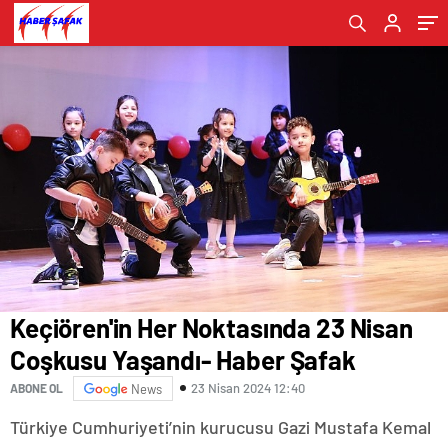
Seyircinin Karşısına Çıkacak- Haber Şafak
Keçiören'in Her Noktasında 23 Nisan
Coşkusu Yaşandı- Haber Şafak
23 Nisan 2024 12:40
ABONE OL
News
Türkiye Cumhuriyeti’nin kurucusu Gazi Mustafa Kemal