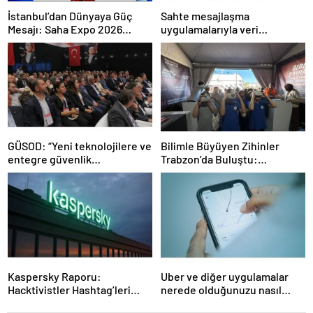
İstanbul’dan Dünyaya Güç
Sahte mesajlaşma
Mesajı: Saha Expo 2026
uygulamalarıyla veri
Rekorlarla Kapılarını Kapattı
sızdırıyorlar- Haber Şafak
GÜSOD: “Yeni teknolojilere ve
Bilimle Büyüyen Zihinler
entegre güvenlik
Trabzon’da Buluştu:
sistemlerine önem artacak”-
STEAMFEST’te Bilim Rüzgârı
Haber Şafak
Esti!- Haber Şafak
Kaspersky Raporu:
Uber ve diğer uygulamalar
Hacktivistler Hashtag’leri
nerede olduğunuzu nasıl
Koordinasyon Aracı Olarak
biliyor?- Haber Şafak