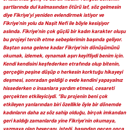
şartlarında dul kalmasından ötürü laf, söz gelmesin
diye Fikriye’yi yeniden evlendirmek istiyor ve
Fikriye’nin yolu da Naşit Nefi ile böyle kesişiyor
aslında. Fikriye’nin çok güçlü bir kadın karakter oluşu
bu projeyi tercih etme sebeplerimin başında geliyor.
Baştan sona gelene kadar Fikriye’nin dönüşümünü
okumak, izlemek, oynamak aşırı keyifliydi benim için.
Kendi kendisini keşfederken etrafında olup bitenin,
gerçeğin peşine düşüp o herkesin korktuğu hikayeyi
deşmesi, sonradan geldiği o evde kendini yapayalnız
hissederken o insanlara yardım etmesi, cesareti
gerçekten etkileyiciydi. “Bu projenin beni çok
etkileyen yanlarından biri özellikle öyle bir dönemde
kadınların daha az söz sahip olduğu, birçok imkandan
geri kaldığı zamanlarda yine Fikriye’nin okumaya,
yazmaya olan heyecanı, isteği, başından geçen onca