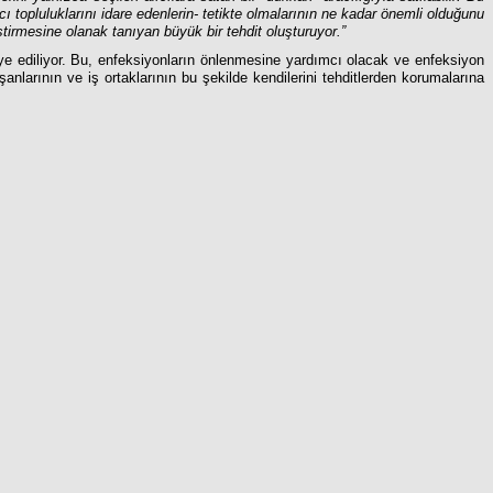
ı topluluklarını idare edenlerin- tetikte olmalarının ne kadar önemli olduğunu
eştirmesine olanak tanıyan büyük bir tehdit oluşturuyor.”
iye ediliyor. Bu, enfeksiyonların önlenmesine yardımcı olacak ve enfeksiyon
ışanlarının ve iş ortaklarının bu şekilde kendilerini tehditlerden korumalarına