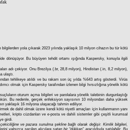
en bilgilerden yola çıkarak 2023 yılında yaklaşık 10 milyon cihazın bu tür kötü
ide dönüşüyor. Bu büyüyen tehdit ortamı ışığında Kaspersky, konuyla ilgili
 alan adı çekiyor. Onu Brezilya (.br, 28,8 milyon), Hindistan (.in, 8,2 milyon),
a ulaştı.
afından tehlikeye atıldı ve bu rakam son üç yılda %643 artış gösterdi. Virüs
yardımcı olmak için Kaspersky tarafından izlenen bilgi hırsızlığına yönelik kötü
luların oturum açma bilgileri ve parolalara yönelik talebinin durgunlaştığı
 mümkün. Bu nedenle, gerçek enfeksiyon sayısının 10 milyondan daha yüksek
ın yaklaşık 16 milyona ulaşacağı tahmin ediliyor.
eştirmek de dahil olmak üzere kendi kötü niyetli amaçları için kullanmanın yanı
leri, kripto cüzdanları ve e-posta ve dahili sistemler gibi çeşitli kurumsal
ye girdi.
 çekiciliğine ve pazara sunulma şekline bağlı olarak değişir. Kimlik bilgileri,
rini yalnızca seçilen alıcılara satan bir “dükkan” aracılığıyla satılabilir. Bu