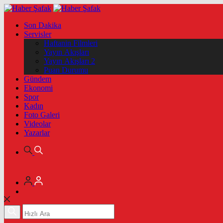
Son Dakika
Servisler
Haftanin Filmleri
Yayın Akışları
Yayın Akışları 2
Puan Durumu
Gündem
Ekonomi
Spor
Kadın
Foto Galeri
Videolar
Yazarlar