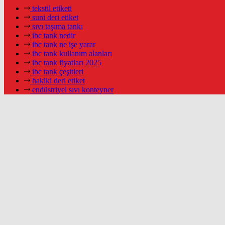
tekstil etiketi
suni deri etiket
sıvı taşıma tankı
ibc tank nedir
ibc tank ne işe yarar
ibc tank kullanım alanları
ibc tank fiyatları 2025
ibc tank çeşitleri
hakiki deri etiket
endüstriyel sıvı konteyner