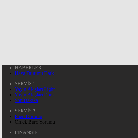
HABERLER
Hava Durumu Dark
SERVİS 1
Yayın Akışları Light
Yayın Akışları Dark
Son Dakika
SERVİS 3
Puan Durumu
Örnek Burç Yorumu
FİNANSİF