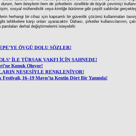
durum, hem bireylerin hem de şirketlerin -özellikle de büyük çevrimiçi kullanıc
iz erişim, sosyal mühendislik veya kimliğe bürünme gibi çeşitli saldırılar gerçekl
erin herhangi bir cihaz için kapsamlı bir güvenlik çözümü kullanmaları tavs
bi tehlikelere karşı onları uyaracaktır. Dahası, şirketler kullanıcılarının, çal
 parolaları derhal değiştirmelerini isteyebilir.
DAN PARTNERİ İDİL SİVRİTEPE’YE ÖVGÜ DOLU SÖZLER!
OLS’ İLE TÜRSAK VAKFI İÇİN SAHNEDE!
eri’ne Konuk Oluyor!
RLA ve ÇOCUKLARIN NEŞESİYLE RENKLENİYOR!
Şehirde Gençliğin Ritmi Yükseliyor: 2. İstanbul Gençlik Müzik Festivali, 16–19 Mayıs’ta Kentin Dört Bir Yanında!