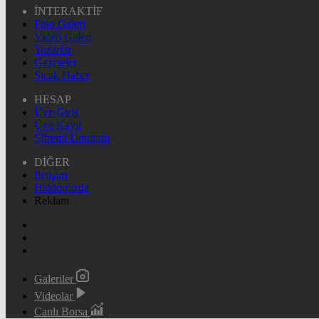
İNTERAKTİF
Foto Galeri
Video Galeri
Yazarlar
Gazeteler
Sıcak Haber
HESAP
Üye Giriş
Üye Kayıt
Şifremi Unuttum
DİĞER
İletişim
Hakkımızda
Reklam
Galeriler
Videolar
Canlı Borsa