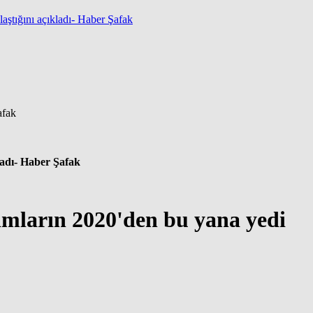
aştığını açıkladı- Haber Şafak
ladı- Haber Şafak
lımların 2020'den bu yana yedi