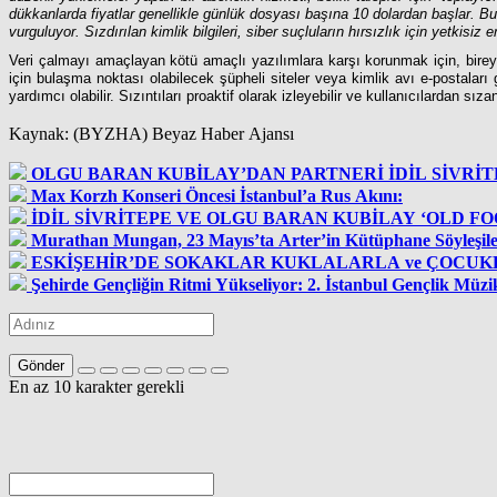
dükkanlarda fiyatlar genellikle günlük dosyası başına 10 dolardan başlar. Bu 
vurguluyor. Sızdırılan kimlik bilgileri, siber suçluların hırsızlık için yetkis
Veri çalmayı amaçlayan kötü amaçlı yazılımlara karşı korunmak için, bireyl
için bulaşma noktası olabilecek şüpheli siteler veya kimlik avı e-postaları gi
yardımcı olabilir. Sızıntıları proaktif olarak izleyebilir ve kullanıcılardan sızan
Kaynak: (BYZHA) Beyaz Haber Ajansı
OLGU BARAN KUBİLAY’
Max Korzh Konseri Öncesi İstanbul’a Rus Akını:
İDİL SİVRİTEPE VE OLGU BARAN KUBİLAY ‘OLD FO
Murathan Mungan, 23 Mayıs’ta Arter’in Kütüphane Söyleşil
ESKİŞEHİR’DE SOKAKLAR KUKLALA
Gönder
En az 10 karakter gerekli