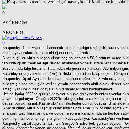
0
BEĞENDİM
ABONE OL
News
0
Kaspersky Dijital Ayak İzi İstihbaratı, bilgi hırsızlığına yönelik olarak yera
amaçlı yazılımların kurbanı olduğunu ortaya çıkardı.
Siber suçlular virüs bulaşan cihaz başına ortalama 50,9 oturum açma bilgi
farkındalığı artırmak ve ilgili riskleri azaltmaya yönelik stratejiler sunmak iç
2023 yılında bilgi hırsızları tarafından ele geçirilen yaklaşık 326 milyon giri
Kolombiya (.co) ve Vietnam (.vn) ile ilişkili alan adları takip ediyor. Türkiye i
Kaspersky Dijital Ayak İzi İstihbaratı verilerine göre, 2023 yılında yaklaş
bulaşmış cihazlara ilişkin veriler, yeraltı pazarlarında aktif olarak ticareti 
amaçlı yazılım günlük dosyalarının dinamiklerinden kaynaklanıyor.
Her ne kadar 2023’te günlük dosyalarının (ve dolayısıyla enfeksiyonların) 
anlamına gelmiyor. Örneğin 2023’te ele geçirilen bazı kimlik bilgilerini
olması büyük ihtimal. Kaspersky’nin infostealer günlük dosyası dinamiklerin
Siber suçlular, virüs bulaşmış cihaz başına ortalama 50,9 oturum açma kimlik b
sıra dark web forumlarında ve gölge Telegram kanallarında serbestçe satıyor
çevrimiçi hizmetler için giriş bilgilerini kapsayabiliyor. Kaspersky’nin veriler
Kaspersky Dijital Ayak İzi Uzmanı
Sergey Shcherbel
, şunları söyledi:
“Gi
düzenli yüklemeler yapan bir abonelik hizmeti, belirli talepler için “toplayıc