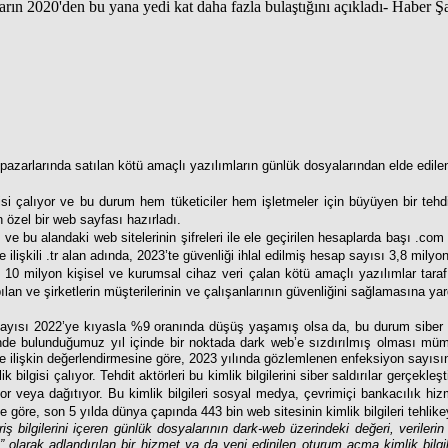
ltı pazarlarında satılan kötü amaçlı yazılımların günlük dosyalarından elde edil
si çalıyor ve bu durum hem tüketiciler hem işletmeler için büyüyen bir tehd
in özel bir web sayfası hazırladı.
ş ve bu alandaki web sitelerinin şifreleri ile ele geçirilen hesaplarda başı .com
le ilişkili .tr alan adında, 2023’te güvenliği ihlal edilmiş hesap sayısı 3,8 milyon
ık 10 milyon kişisel ve kurumsal cihaz veri çalan kötü amaçlı yazılımlar tar
yapılan ve şirketlerin müşterilerinin ve çalışanlarının güvenliğini sağlamasına 
sayısı 2022’ye kıyasla %9 oranında düşüş yaşamış olsa da, bu durum siber suç
n içinde bulunduğumuz yıl içinde bir noktada dark web’e sızdırılmış olması
e ilişkin değerlendirmesine göre, 2023 yılında gözlemlenen enfeksiyon sayısın
ilgisi çalıyor. Tehdit aktörleri bu kimlik bilgilerini siber saldırılar gerçekl
 veya dağıtıyor. Bu kimlik bilgileri sosyal medya, çevrimiçi bankacılık hizmet
ine göre, son 5 yılda dünya çapında 443 bin web sitesinin kimlik bilgileri tehlike
riş bilgilerini içeren günlük dosyalarının dark-web üzerindeki değeri, verilerin
ı” olarak adlandırılan bir hizmet ya da yeni edinilen oturum açma kimlik bilgile