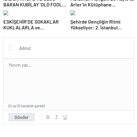
BARAN KUBİLAY ‘OLD FOOLS’
Arter’in Kütüphane
İLE TÜRSAK VAKFI İÇİN
Söyleşileri’ne Konuk Oluyor!
SAHNEDE!
ESKİŞEHİR’DE SOKAKLAR
Şehirde Gençliğin Ritmi
KUKLALARLA ve
Yükseliyor: 2. İstanbul
ÇOCUKLARIN NEŞESİYLE
Gençlik Müzik Festivali, 16–19
RENKLENİYOR!
Mayıs’ta Kentin Dört Bir
Yanında!
En az 10 karakter gerekli
Gönder