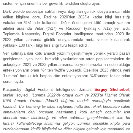
sistemler için önemli siber güvenlik tehditleri oluşturuyor.
Dark web’de serbestçe satılan veya dağıtılan günlük dosyalarından elde
edilen bilgilere göre, Redline 2020’den 2023’e kadar bilgi hırsızlığı
vakalarının %51’inde kullanıldı. Diğer önde gelen kötü amaçlı yazılım
aileleri arasında Vidar (%17) ve Raccoon (yaklaşık %12) yer aldı.
Toplamda Kaspersky Digital Footprint Intelligence tarafından 2020 ile
2023 yılları arasında günlük dosyalarındaki meta veriler kullanılarak
yaklaşık 100 farklı bilgi hırsızlığı türü tespit edildi.
Veri çalmaya dair kötü amaçlı yazılım geliştirmeye yönelik yeraltı pazarı
genişlemesi, yeni nesil hırsızlık yazılımlarının artan popülaritesinden de
anlaşılıyor. 2021 ve 2023 yılları arasında bu yeni hırsızların neden olduğu
enfeksiyonların oranı %4’ten %28’e yükseldi. Özellikle 2023 yılında yeni
“Lumma” hırsızı tek başına tüm enfeksiyonların %6’sından fazlasından
sorumluydu.
Kaspersky Digital Footprint Intelligence Uzmanı
Sergey Shcherbel
,
şunları söyledi:
“Lumma 2022’de ortaya çıktı ve 2023’te Hizmet Olarak
Kötü Amaçlı Yazılım (MaaS) dağıtım modeli aracılığıyla popülerlik
kazandı. Bu, herhangi bir siber suçlunun, hatta ileri teknik becerilere sahip
olmayanların dahi önceden hazırlanmış kötü amaçlı çözümler için
abonelik satın alabileceği ve siber saldırılar gerçekleştirmek için bu
hırsızı kullanabileceği anlamına geliyor. Lumma öncelikle kripto para
cüzdanlarından kimlik bilgilerini ve diğer bilgileri çalmak için tasarlandı ve