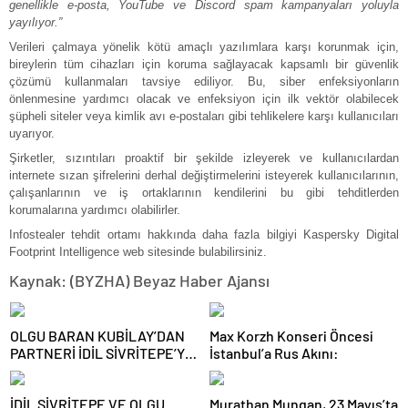
genellikle e-posta, YouTube ve Discord spam kampanyaları yoluyla
yayılıyor.”
Verileri çalmaya yönelik kötü amaçlı yazılımlara karşı korunmak için,
bireylerin tüm cihazları için koruma sağlayacak kapsamlı bir güvenlik
çözümü kullanmaları tavsiye ediliyor. Bu, siber enfeksiyonların
önlenmesine yardımcı olacak ve enfeksiyon için ilk vektör olabilecek
şüpheli siteler veya kimlik avı e-postaları gibi tehlikelere karşı kullanıcıları
uyarıyor.
Şirketler, sızıntıları proaktif bir şekilde izleyerek ve kullanıcılardan
internete sızan şifrelerini derhal değiştirmelerini isteyerek kullanıcılarının,
çalışanlarının ve iş ortaklarının kendilerini bu gibi tehditlerden
korumalarına yardımcı olabilirler.
Infostealer tehdit ortamı hakkında daha fazla bilgiyi Kaspersky Digital
Footprint Intelligence web sitesinde bulabilirsiniz.
Kaynak: (BYZHA) Beyaz Haber Ajansı
OLGU BARAN KUBİLAY’DAN
Max Korzh Konseri Öncesi
PARTNERİ İDİL SİVRİTEPE’YE
İstanbul’a Rus Akını:
ÖVGÜ DOLU SÖZLER!
İDİL SİVRİTEPE VE OLGU
Murathan Mungan, 23 Mayıs’ta