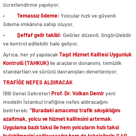
ücretlendirme yapılıyor.
•
Temassız ödeme:
Yolcular hızlı ve güvenli
ödeme imkânına sahip oluyor.
•
Şeffaf gelir takibi:
Gelirler düzenli, öngörülebilir
ve kontrol edilebilir hale geliyor.
Ayrıca, her yıl yapılacak
Taşıt Hizmet Kalitesi Uygunluk
Kontrolü (TAHKUK)
ile araçların donanımı, temizlik
standartları ve sürücü davranışları denetleniyor.
TRAFİĞE NEFES ALDIRACAK
İBB Genel Sekreteri
Prof. Dr. Volkan Demir
yeni
modelin İstanbul trafiğine nefes aldıracağını
belirterek;
“Buradaki amacımız trafik sıkışıklığını
azaltmak, yolcu ve hizmet kalitesini artırmak.
Uygulama bazlı taksi ile hem yolcuların hızlı taksi
bulabilmesini sağlayacağız hem de taksicilerin %40