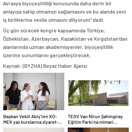
Avrasya biyoçeşitliliği konusunda daha derin bir
anlayışa sahip olmamızı sağlamasını ve bu alanda yeni
iş birliklerine vesile olmasını diliyorum” dedi.
Üç gün sürecek kongre kapsamında Türkiye,
Özbekistan, Azerbaycan, Kazakistan ve Kırgızistan’dan
alanlarında uzman akademisyenler, biyoçeşitlilik
üzerine sunumlarını gerçekleştirecek.
Kaynak: (BYZHA) Beyaz Haber Ajansı
Başkan Vekili Abiş’ten KO-
TEGV Van Nirun Şahingiray
MEK yaz kurslarına ziyaret-
Eğitim Parkı’na mimari
Haber Şafak
tasarım ödülü- Haber Şafak