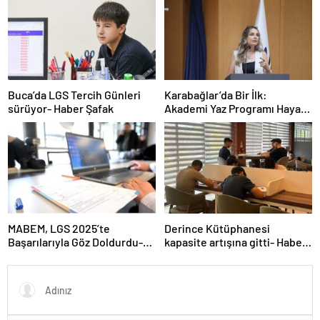
Buca’da LGS Tercih Günleri
Karabağlar’da Bir İlk:
sürüyor- Haber Şafak
Akademi Yaz Programı Hayata
Geçti- Haber Şafak
MABEM, LGS 2025’te
Derince Kütüphanesi
Başarılarıyla Göz Doldurdu-
kapasite artışına gitti- Haber
Haber Şafak
Şafak