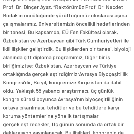
Prof. Dr. Dinçer Ayaz, “Rektörümüz Prof. Dr. Necdet
Budak’ın öncülüğünde yürüttüğümüz uluslarasılaşma
çalışmalarımız, üniversitemizin öncelikli hedeflerinden
bir tanesi. Bu kapsamda, EÜ Fen Fakültesi olarak,
Özbekistan ve Azerbaycan gibi Türk Cumhuriyetleri ile
ikili ilişkiler geliştirdik. Bu ilişkilerden bir tanesi, biyoloji
alanında çift diploma programımız. Diğer bir iş
birliğimiz ise; Özbekistan, Azerbaycan ve Türkiye
ortaklığında gerçekleştirdiğimiz ‘Avrasya Biyoçeşitlilik
Kongresi’dir. Bu yıl, kongremize Kırgızistan da dahil
oldu. Yaklaşık 55 yabancı araştırmacı, üç günlük
kongre süresi boyunca Avrasya’nın biyoçeşitliliğinin
ortaya çıkarılması, tehditler ve bu tehditlere karşı
koruma yöntemlerine yönelik tartışmalar
gerçekleştirecekler. Üç günün sonunda da ortak bir
deklarasyon yayınlanacak. Bu ilişikleri, kongrenin de