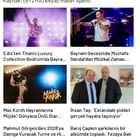
Kaynak: (BYZHA) Beyaz Haber Ajansı
Edis’ten Titanic Luxury
Bayram Gecesinde Mustafa
Collection Bodrum’da Bayram
Sandal’dan Müzikal Zaman
Gecesine Damga Vuran
Yolculuğu
Performans
Max Korzh Hayranlarına
İhsan Taş: ‘Ekrandaki şiddet
Müjde! Dünyaca Ünlü Star
gerçek hayata taşınıyor’
İstanbul’da Canlı
Performansla Hayranlarıyla
Mahmut Görgen’den 2026’ya
Barış Çapkın şarkılarını bir
Buluşuyor
Damga Vuracak Turne ve Hit
albümde topladı: Fezaya Bak