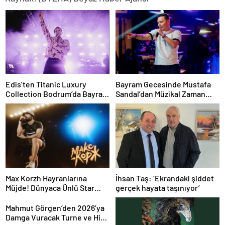
Edis’ten Titanic Luxury
Bayram Gecesinde Mustafa
Collection Bodrum’da Bayram
Sandal’dan Müzikal Zaman
Gecesine Damga Vuran
Yolculuğu
Performans
Max Korzh Hayranlarına
İhsan Taş: ‘Ekrandaki şiddet
Müjde! Dünyaca Ünlü Star
gerçek hayata taşınıyor’
İstanbul’da Canlı
Performansla Hayranlarıyla
Mahmut Görgen’den 2026’ya
Buluşuyor
Damga Vuracak Turne ve Hit