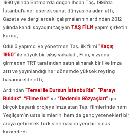
1980 yılında Batman’da doğan İhsan Taş, 1996’da
İstanbul’a yerleşerek sanat dünyasına adım attı.
Gazete ve dergilerdeki çalışmalarının ardından 2012
yılında kendi soyadını taşıyan
TAŞ FİLM
yapım şirketini
kurdu.
Ödüllü yapımcı ve yönetmen Taş, ilk filmi
“Kaçış
1950”
ile büyük bir çıkış yakaladı. Film, vizyona
girmeden TRT tarafından satın alınarak bir ilke imza
attı ve yayınlandığı her dönemde yüksek reyting
başarısı elde etti.
Ardından
“Temel ile Dursun İstanbul’da”
,
“Parayı
Bulduk”
,
“Filme Gel”
ve
“Dedemin Gözyaşları”
gibi
birçok başarılı projeye imza atan Taş, filmlerinde hem
Yeşilçam’ın usta isimlerini hem de genç yetenekleri bir
araya getirerek Türk sinemasına yeni bir soluk
kazandırdı