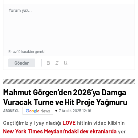
En az 10 karakter gerekli
Gönder
Mahmut Görgen’den 2026’ya Damga
Vuracak Turne ve Hit Proje Yağmuru
7 Aralık 2025 12:16
ABONE OL
News
Geçtiğimiz yıl yayınladığı
LOVE
hitinin video klibinin
New York Times Meydanı’ndaki dev ekranlarda
yer