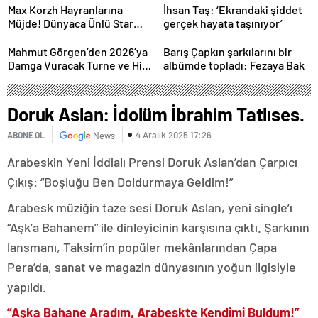
Max Korzh Hayranlarına
İhsan Taş: ‘Ekrandaki şiddet
Müjde! Dünyaca Ünlü Star
gerçek hayata taşınıyor’
İstanbul’da Canlı
Performansla Hayranlarıyla
Mahmut Görgen’den 2026’ya
Barış Çapkın şarkılarını bir
Buluşuyor
Damga Vuracak Turne ve Hit
albümde topladı: Fezaya Bak
Proje Yağmuru
Doruk Aslan: İdolüm İbrahim Tatlıses.
4 Aralık 2025 17:26
ABONE OL
News
Arabeskin Yeni İddialı Prensi Doruk Aslan’dan Çarpıcı
Çıkış: “Boşluğu Ben Doldurmaya Geldim!”
Arabesk müziğin taze sesi Doruk Aslan, yeni single’ı
“Aşk’a Bahanem” ile dinleyicinin karşısına çıktı. Şarkının
lansmanı, Taksim’in popüler mekânlarından Çapa
Pera’da, sanat ve magazin dünyasının yoğun ilgisiyle
yapıldı.
“Aşka Bahane Aradım, Arabeskte Kendimi Buldum!”