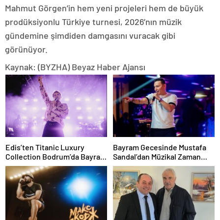
Mahmut Görgen’in hem yeni projeleri hem de büyük
prodüksiyonlu Türkiye turnesi, 2026’nın müzik
gündemine şimdiden damgasını vuracak gibi
görünüyor.
Kaynak: (BYZHA) Beyaz Haber Ajansı
Edis’ten Titanic Luxury
Bayram Gecesinde Mustafa
Collection Bodrum’da Bayram
Sandal’dan Müzikal Zaman
Gecesine Damga Vuran
Yolculuğu
Performans