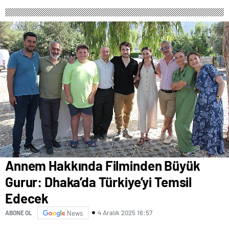
Proje Yağmuru
Annem Hakkında Filminden Büyük
Gurur: Dhaka’da Türkiye’yi Temsil
Edecek
4 Aralık 2025 16:57
ABONE OL
News