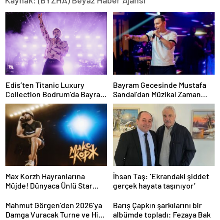
Kaynak: (BYZHA) Beyaz Haber Ajansı
Edis’ten Titanic Luxury
Bayram Gecesinde Mustafa
Collection Bodrum’da Bayram
Sandal’dan Müzikal Zaman
Gecesine Damga Vuran
Yolculuğu
Performans
Max Korzh Hayranlarına
İhsan Taş: ‘Ekrandaki şiddet
Müjde! Dünyaca Ünlü Star
gerçek hayata taşınıyor’
İstanbul’da Canlı
Performansla Hayranlarıyla
Mahmut Görgen’den 2026’ya
Barış Çapkın şarkılarını bir
Buluşuyor
Damga Vuracak Turne ve Hit
albümde topladı: Fezaya Bak