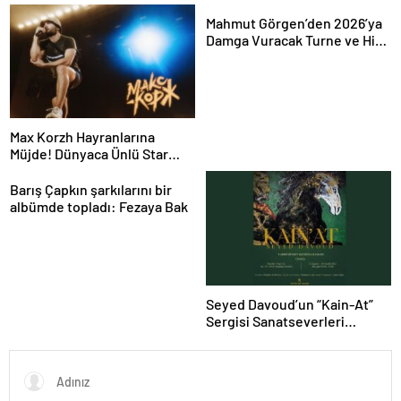
Gecesine Damga Vuran
Yolculuğu
Performans
Mahmut Görgen’den 2026’ya
Damga Vuracak Turne ve Hit
Proje Yağmuru
Max Korzh Hayranlarına
Müjde! Dünyaca Ünlü Star
İstanbul’da Canlı
Performansla Hayranlarıyla
Barış Çapkın şarkılarını bir
Buluşuyor
albümde topladı: Fezaya Bak
Seyed Davoud’un “Kain-At”
Sergisi Sanatseverleri
Büyülüyor