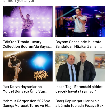
isimleri yer alıyor.
Edis’ten Titanic Luxury
Bayram Gecesinde Mustafa
Collection Bodrum’da Bayram
Sandal’dan Müzikal Zaman
Gecesine Damga Vuran
Yolculuğu
Performans
Max Korzh Hayranlarına
İhsan Taş: ‘Ekrandaki şiddet
Müjde! Dünyaca Ünlü Star
gerçek hayata taşınıyor’
İstanbul’da Canlı
Performansla Hayranlarıyla
Mahmut Görgen’den 2026’ya
Barış Çapkın şarkılarını bir
Buluşuyor
Damga Vuracak Turne ve Hit
albümde topladı: Fezaya Bak