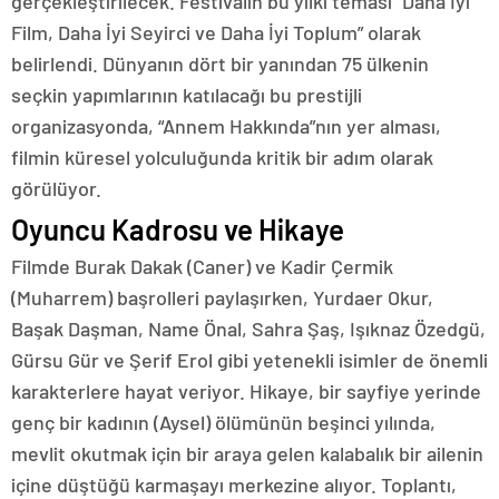
gerçekleştirilecek. Festivalin bu yılki teması “Daha İyi
Film, Daha İyi Seyirci ve Daha İyi Toplum” olarak
belirlendi. Dünyanın dört bir yanından 75 ülkenin
seçkin yapımlarının katılacağı bu prestijli
organizasyonda, “Annem Hakkında”nın yer alması,
filmin küresel yolculuğunda kritik bir adım olarak
görülüyor.
Oyuncu Kadrosu ve Hikaye
Filmde Burak Dakak (Caner) ve Kadir Çermik
(Muharrem) başrolleri paylaşırken, Yurdaer Okur,
Başak Daşman, Name Önal, Sahra Şaş, Işıknaz Özedgü,
Gürsu Gür ve Şerif Erol gibi yetenekli isimler de önemli
karakterlere hayat veriyor. Hikaye, bir sayfiye yerinde
genç bir kadının (Aysel) ölümünün beşinci yılında,
mevlit okutmak için bir araya gelen kalabalık bir ailenin
içine düştüğü karmaşayı merkezine alıyor. Toplantı,