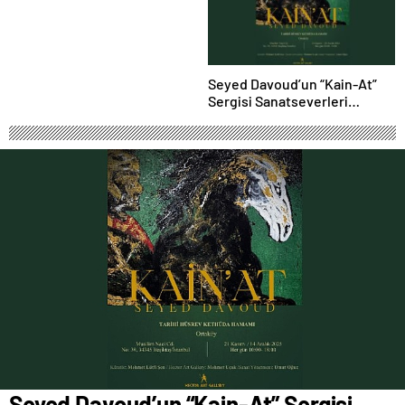
Proje Yağmuru
Seyed Davoud’un “Kain-At”
Sergisi Sanatseverleri
Büyülüyor
Seyed Davoud’un “Kain-At” Sergisi