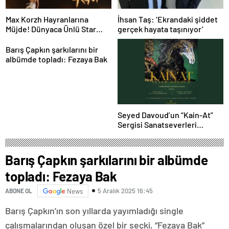
Max Korzh Hayranlarına
İhsan Taş: ‘Ekrandaki şiddet
Müjde! Dünyaca Ünlü Star
gerçek hayata taşınıyor’
İstanbul’da Canlı
Performansla Hayranlarıyla
Barış Çapkın şarkılarını bir
Buluşuyor
albümde topladı: Fezaya Bak
Seyed Davoud’un “Kain-At”
Sergisi Sanatseverleri
Büyülüyor
Barış Çapkın şarkılarını bir albümde
topladı: Fezaya Bak
5 Aralık 2025 16:45
ABONE OL
News
Barış Çapkın’ın son yıllarda yayımladığı single
çalışmalarından oluşan özel bir seçki, “Fezaya Bak”