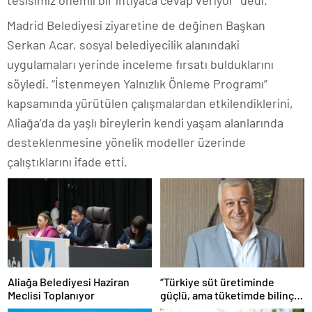
tesisimiz önemli bir ihtiyaca cevap veriyor” dedi.
Madrid Belediyesi ziyaretine de değinen Başkan
Serkan Acar, sosyal belediyecilik alanındaki
uygulamaları yerinde inceleme fırsatı bulduklarını
söyledi. “İstenmeyen Yalnızlık Önleme Programı”
kapsamında yürütülen çalışmalardan etkilendiklerini,
Aliağa’da da yaşlı bireylerin kendi yaşam alanlarında
desteklenmesine yönelik modeller üzerinde
çalıştıklarını ifade etti.
Aliağa Belediyesi Haziran
“Türkiye süt üretiminde
Meclisi Toplanıyor
güçlü, ama tüketimde bilinç
şart”