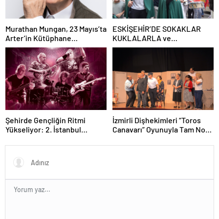
Murathan Mungan, 23 Mayıs’ta
ESKİŞEHİR’DE SOKAKLAR
Arter’in Kütüphane
KUKLALARLA ve
Söyleşileri’ne Konuk Oluyor!
ÇOCUKLARIN NEŞESİYLE
RENKLENİYOR!
Şehirde Gençliğin Ritmi
İzmirli Dişhekimleri “Toros
Yükseliyor: 2. İstanbul
Canavarı” Oyunuyla Tam Not
Gençlik Müzik Festivali, 16–19
Aldı
Mayıs’ta Kentin Dört Bir
Yanında!