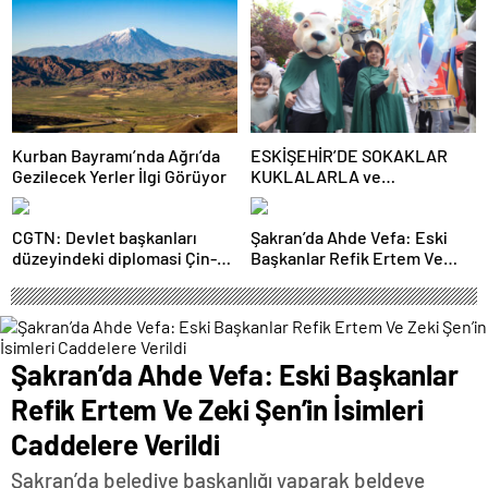
Kurban Bayramı’nda Ağrı’da
ESKİŞEHİR’DE SOKAKLAR
Gezilecek Yerler İlgi Görüyor
KUKLALARLA ve
ÇOCUKLARIN NEŞESİYLE
RENKLENİYOR!
CGTN: Devlet başkanları
Şakran’da Ahde Vefa: Eski
düzeyindeki diplomasi Çin-
Başkanlar Refik Ertem Ve
Rusya arasındaki büyüyen
Zeki Şen’in İsimleri Caddelere
ortaklığı güçlendiriyor
Verildi
Şakran’da Ahde Vefa: Eski Başkanlar
Refik Ertem Ve Zeki Şen’in İsimleri
Caddelere Verildi
Şakran’da belediye başkanlığı yaparak beldeye