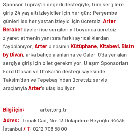
Sponsor Tüpraş’ın değerli desteğiyle, tüm sergilere
giriş 24 yaş altı izleyiciler için her gün; Perşembe
günleri ise her yaştan izleyici için ücretsiz.
Arter
Beraber
üyeleri ise sergileri yıl boyunca ücretsiz
ziyaret etmenin yanı sıra farklı ayrıcalıklardan
faydalanıyor.
Arter
binasının
Kütüphane
,
Kitabevi
,
Bistr
by Divan
, arka bahçe alanlarına ve Galeri 0’da yer alan
sergiye giriş için bilet gerekmiyor. Ulaşım Sponsorları
Ford Otosan ve Otokar’ın desteği sayesinde
Taksim’den ve Tepebaşı’ndan ücretsiz servis
araçlarıyla
Arter
’e ulaşılabiliyor.
Bilgi için:
arter.org.tr
Adres:
Irmak Cad. No: 13 Dolapdere Beyoğlu 34435
İstanbul
/ T.
0212 708 58 00