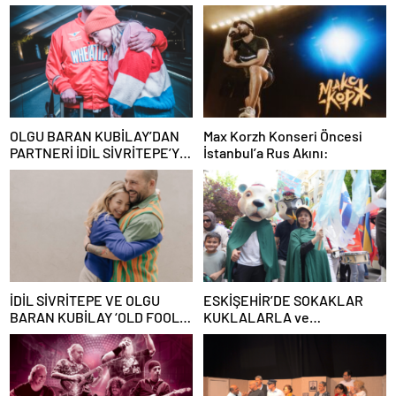
OLGU BARAN KUBİLAY’DAN
Max Korzh Konseri Öncesi
PARTNERİ İDİL SİVRİTEPE’YE
İstanbul’a Rus Akını:
ÖVGÜ DOLU SÖZLER!
İDİL SİVRİTEPE VE OLGU
ESKİŞEHİR’DE SOKAKLAR
BARAN KUBİLAY ‘OLD FOOLS’
KUKLALARLA ve
İLE TÜRSAK VAKFI İÇİN
ÇOCUKLARIN NEŞESİYLE
SAHNEDE!
RENKLENİYOR!