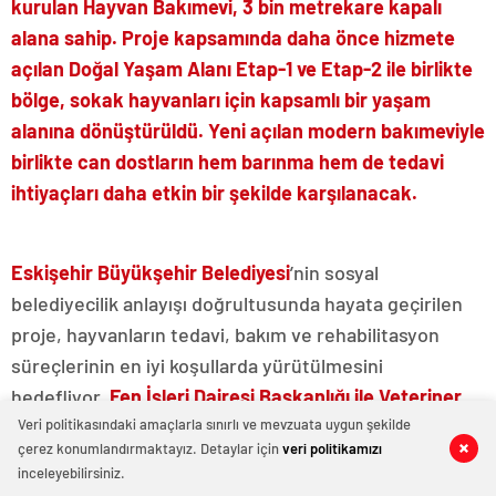
kurulan Hayvan Bakımevi, 3 bin metrekare kapalı
alana sahip. Proje kapsamında daha önce hizmete
açılan Doğal Yaşam Alanı Etap-1 ve Etap-2 ile birlikte
bölge, sokak hayvanları için kapsamlı bir yaşam
alanına dönüştürüldü. Yeni açılan modern bakımeviyle
birlikte can dostların hem barınma hem de tedavi
ihtiyaçları daha etkin bir şekilde karşılanacak.
Eskişehir Büyükşehir Belediyesi
’nin sosyal
belediyecilik anlayışı doğrultusunda hayata geçirilen
proje, hayvanların tedavi, bakım ve rehabilitasyon
süreçlerinin en iyi koşullarda yürütülmesini
hedefliyor.
Fen İşleri Dairesi Başkanlığı ile Veteriner
İşleri Dairesi Başkanlığı
iş birliğinde tamamlanan tesis,
Veri politikasındaki amaçlarla sınırlı ve mevzuata uygun şekilde
çerez konumlandırmaktayız. Detaylar için
veri politikamızı
0
0
0
0
0
0
0
0
0
0
0
0
donanımı ve kapasitesiyle dikkat çekiyor.
inceleyebilirsiniz.