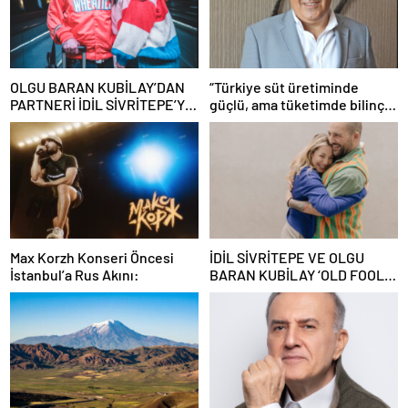
OLGU BARAN KUBİLAY’DAN
“Türkiye süt üretiminde
PARTNERİ İDİL SİVRİTEPE’YE
güçlü, ama tüketimde bilinç
ÖVGÜ DOLU SÖZLER!
şart”
Max Korzh Konseri Öncesi
İDİL SİVRİTEPE VE OLGU
İstanbul’a Rus Akını:
BARAN KUBİLAY ‘OLD FOOLS’
İLE TÜRSAK VAKFI İÇİN
SAHNEDE!