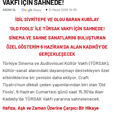
VAKFI İÇİN SAHNEDE!
31 Mayıs 2026 16:55
ABONE OL
News
İDİL SİVRİTEPE VE OLGU BARAN KUBİLAY
‘OLD FOOLS’ İLE TÜRSAK VAKFI İÇİN SAHNEDE!
SİNEMA VE SAHNE SANATLARINI BULUŞTURAN
ÖZEL GÖSTERİM 6 HAZİRAN’DA ALAN KADIKÖY’DE
GERÇEKLEŞECEK
Türkiye Sinema ve Audiovisuel Kültür Vakfı (TÜRSAK),
kültür-sanat alanındaki dayanışmayı destekleyen özel
etkinliklerine bir yenisini daha ekliyor. Craft
Tiyatro’nun dikkat çeken yapımlarından biri olan ‘Old
Fools’, 6 Haziran Cumartesi günü saat 15.30’da Alan
Kadıköy’de TÜRSAK Vakfı yararına sahnelenecek.
Hafıza, Aşk ve Zaman Üzerine Çarpıcı Bir Hikaye