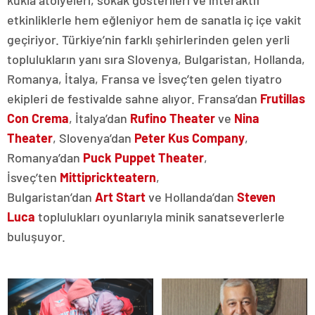
kukla atölyeleri, sokak gösterileri ve interaktif
etkinliklerle hem eğleniyor hem de sanatla iç içe vakit
geçiriyor. Türkiye’nin farklı şehirlerinden gelen yerli
toplulukların yanı sıra Slovenya, Bulgaristan, Hollanda,
Romanya, İtalya, Fransa ve İsveç’ten gelen tiyatro
ekipleri de festivalde sahne alıyor. Fransa’dan
Frutillas
Con Crema
, İtalya’dan
Rufino Theater
ve
Nina
Theater
, Slovenya’dan
Peter Kus Company
,
Romanya’dan
Puck Puppet Theater
,
İsveç’ten
Mittiprickteatern
,
Bulgaristan’dan
Art
Start
ve Hollanda’dan
Steven
Luca
toplulukları oyunlarıyla minik sanatseverlerle
buluşuyor.