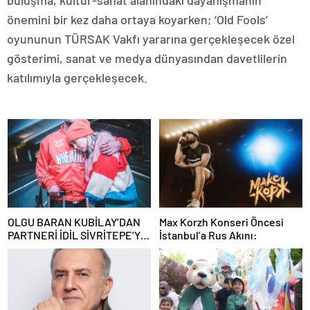
buluşma, kültür-sanat alanındaki dayanışmanın
önemini bir kez daha ortaya koyarken; ‘Old Fools’
oyununun TÜRSAK Vakfı yararına gerçekleşecek özel
gösterimi, sanat ve medya dünyasından davetlilerin
katılımıyla gerçekleşecek.
OLGU BARAN KUBİLAY’DAN
Max Korzh Konseri Öncesi
PARTNERİ İDİL SİVRİTEPE’YE
İstanbul’a Rus Akını:
ÖVGÜ DOLU SÖZLER!