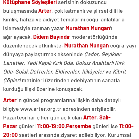
Kütüphane Söyleşileri
serisinin dokuzuncu
buluşmasında
Arter
, çok katmanlı ve şiirsel dili ile
kimlik, hafıza ve aidiyet temalarını çoğul anlatılarla
işlemesiyle tanınan yazar
Murathan Mungan
’ı
ağırlayacak.
Didem Bayındır
moderatörlüğünde
düzenlenecek etkinlikte,
Murathan Mungan
coğrafyayı
dünyaya paylaştırmak ekseninde
Çador, Geyikler
Lanetler, Yedi Kapılı Kırk Oda, Dokuz Anahtarlı Kırk
Oda, Solak Defterler, Eldivenler, hikâyeler
ve
Kibrit
Çöpleri
metinleri üzerinden edebiyatının sanatla
kurduğu ilişki üzerine konuşacak.
Arter
’in güncel programlarına ilişkin daha detaylı
bilgiye www.arter.org.tr adresinden erişilebilir.
Pazartesi hariç her gün açık olan
Arter
,
Salı-
Pazar
günleri
11:00-19:00
,
Perşembe
günleri ise
11:00-
20:00
saatleri arasında ziyaret edilebiliyor. Kurumsal