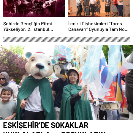
Şehirde Gençliğin Ritmi
İzmirli Dişhekimleri “Toros
Yükseliyor: 2. İstanbul
Canavarı” Oyunuyla Tam Not
Gençlik Müzik Festivali, 16–19
Aldı
Mayıs’ta Kentin Dört Bir
Yanında!
ESKİŞEHİR’DE SOKAKLAR