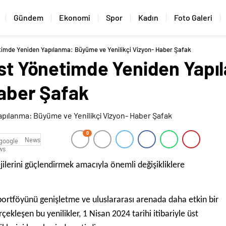
Gündem
Ekonomi
Spor
Kadın
Foto Galeri
etimde Yeniden Yapılanma: Büyüme ve Yenilikçi Vizyon- Haber Şafak
 Üst Yönetimde Yeniden Yap
Haber Şafak
0
News
jilerini güçlendirmek amacıyla önemli değişikliklere
 portföyünü genişletme ve uluslararası arenada daha etkin bir
kleşen bu yenilikler, 1 Nisan 2024 tarihi itibariyle üst