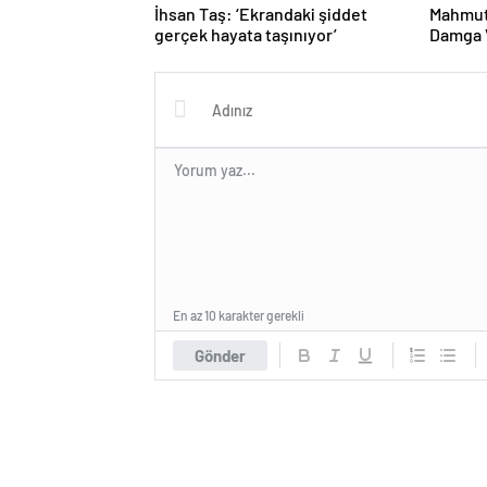
İhsan Taş: ‘Ekrandaki şiddet
Mahmut
gerçek hayata taşınıyor’
Damga V
Proje 
En az 10 karakter gerekli
Gönder