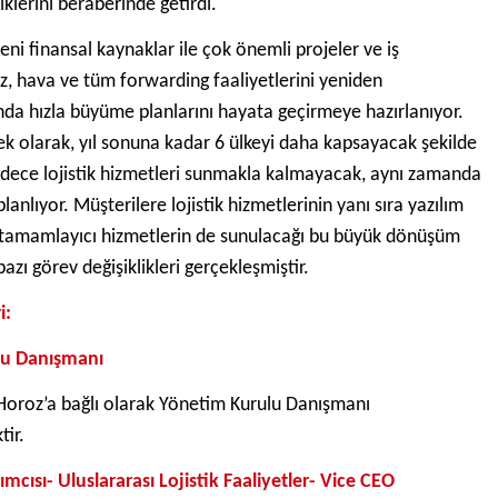
klerini beraberinde getirdi.
ni finansal kaynaklar ile çok önemli projeler ve iş
iz, hava ve tüm forwarding faaliyetlerini yeniden
anda hızla büyüme planlarını hayata geçirmeye hazırlanıyor.
 ek olarak, yıl sonuna kadar 6 ülkeyi daha kapsayacak şekilde
sadece lojistik hizmetleri sunmakla kalmayacak, aynı zamanda
anlıyor. Müşterilere lojistik hizmetlerinin yanı sıra yazılım
ğer tamamlayıcı hizmetlerin de sunulacağı bu büyük dönüşüm
zı görev değişiklikleri gerçekleşmiştir.
i:
u Danışmanı
Horoz’a bağlı olarak Yönetim Kurulu Danışmanı
ir.
cısı- Uluslararası Lojistik Faaliyetler- Vice CEO