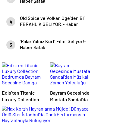
Haber Şafak
Old Spice ve Volkan Öge’den Bİ’
4
FERAHLIK GELİYOR!- Haber
Şafak
‘Pala: Yalnız Kurt’ Filmi Geliyor!-
5
Haber Şafak
Edis’ten Titanic
Bayram Gecesinde
Luxury Collection
Mustafa Sandal’dan
Bodrum’da Bayram
Müzikal Zaman
Gecesine Damga
Yolculuğu
Vuran Performans