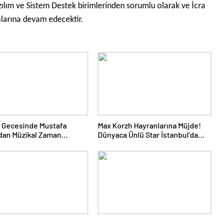
lım ve Sistem Destek birimlerinden sorumlu olarak ve İcra
alarına devam edecektir.
 Gecesinde Mustafa
Max Korzh Hayranlarına Müjde!
dan Müzikal Zaman
Dünyaca Ünlü Star İstanbul’da
uğu
Canlı Performansla Hayranlarıyla
Buluşuyor