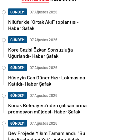
GÜNDEM
07 Ağustos 2026
Nilüfer’de “Ortak Akıl” toplantısı-
Haber Şafak
GÜNDEM
07 Ağustos 2026
Kore Gazisi Özkan Sonsuzluğa
Uğurlandı- Haber Şafak
GÜNDEM
07 Ağustos 2026
Hüseyin Can Güner Hızır Lokmasına
Katıldı- Haber Şafak
GÜNDEM
07 Ağustos 2026
Konak Belediyesi’nden çalışanlarına
promosyon müjdesi- Haber Şafak
GÜNDEM
07 Ağustos 2026
Dev Projede Yıkım Tamamlandı: “Bu
İşin Kaybedeni Yok”- Haber Şafak