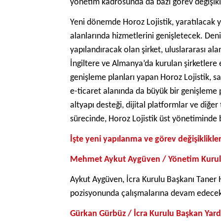
yönetim kadrosunda da bazı görev değişikli
Yeni dönemde Horoz Lojistik, yaratılacak ye
alanlarında hizmetlerini genişletecek. Den
yapılandıracak olan şirket, uluslararası al
İngiltere ve Almanya’da kurulan şirketlere
genişleme planları yapan Horoz Lojistik, 
e-ticaret alanında da büyük bir genişleme pl
altyapı desteği, dijital platformlar ve di
sürecinde, Horoz Lojistik üst yönetiminde ba
İşte yeni yapılanma ve görev değişiklikler
Mehmet Aykut Aygüven / Yönetim Kurul
Aykut Aygüven, İcra Kurulu Başkanı Taner 
pozisyonunda çalışmalarına devam edecekt
Gürkan Gürbüz / İcra Kurulu Başkan Yardım