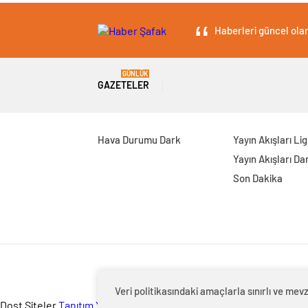
Haberleri güncel olar
GÜNLÜK
GAZETELER
Hava Durumu Dark
Yayın Akışları Li
Yayın Akışları Da
Son Dakika
Veri politikasındaki amaçlarla sınırlı ve m
Dost Siteler
Tanıtım Yazısı
-
Evden eve nakliyat