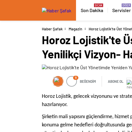
Son Dakika
Servisler
Haber Şafak
Magazin
Horoz Lojistik'te Üst Yön
Horoz Lojistik'te
Yenilikçi Vizyon- 
0
BEĞENDİM
ABONE OL
Horoz Lojistik, gelecek vizyonunu ve strate
hazırlanıyor.
Şirketin mali yapısını güçlendirme, hizmet
konuma gelme hedefleri doğrultusunda gerçe