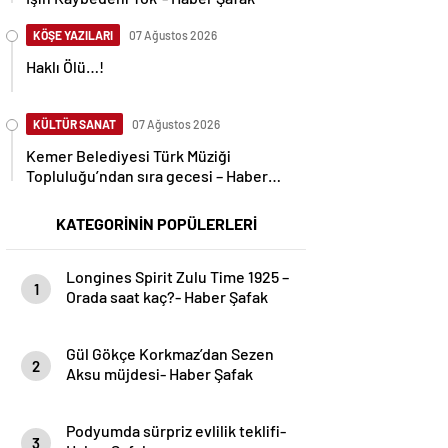
KÖŞE YAZILARI
07 Ağustos 2026
Haklı Ölü…!
KÜLTÜR SANAT
07 Ağustos 2026
Kemer Belediyesi Türk Müziği
Topluluğu’ndan sıra gecesi – Haber
Şafak
KATEGORİNİN POPÜLERLERİ
Longines Spirit Zulu Time 1925 –
1
Orada saat kaç?- Haber Şafak
Gül Gökçe Korkmaz’dan Sezen
2
Aksu müjdesi- Haber Şafak
Podyumda sürpriz evlilik teklifi-
3