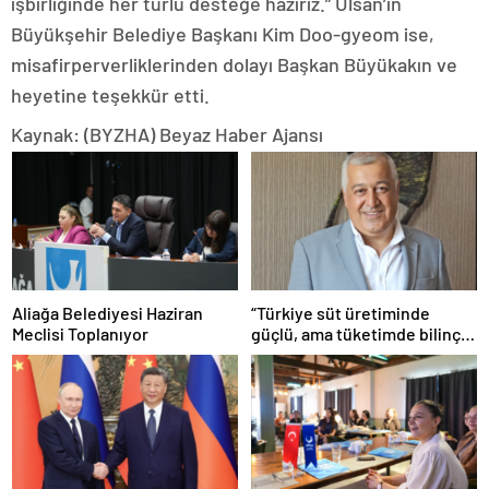
işbirliğinde her türlü desteğe hazırız.” Ulsan’ın
Büyükşehir Belediye Başkanı Kim Doo-gyeom ise,
misafirperverliklerinden dolayı Başkan Büyükakın ve
heyetine teşekkür etti.
Kaynak: (BYZHA) Beyaz Haber Ajansı
Aliağa Belediyesi Haziran
“Türkiye süt üretiminde
Meclisi Toplanıyor
güçlü, ama tüketimde bilinç
şart”