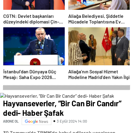
CGTN: Devlet başkanları
Aliağa Belediyesi, Şiddetle
düzeyindeki diplomasi Çin-
Mücadele Toplantısına Ev
Rusya arasındaki büyüyen
Sahipliği Yaptı
ortaklığı güçlendiriyor
İstanbul’dan Dünyaya Güç
Aliağa’nın Sosyal Hizmet
Mesajı: Saha Expo 2026
Modeline Madrid’den Yakın İlgi
Rekorlarla Kapılarını Kapattı
Hayvanseverler, “Bir Can Bir Candır”
dedi- Haber Şafak
3 Eylül 2024 14:00
ABONE OL
News
30 Temmuz’da TBMM’de kabul edilerek yasalaşan