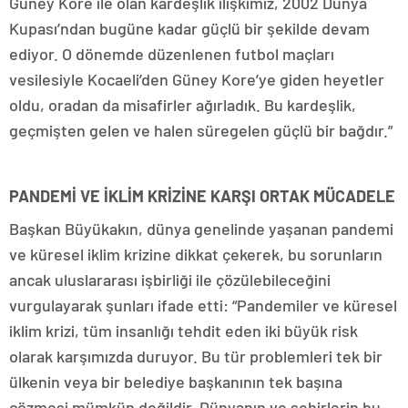
Güney Kore ile olan kardeşlik ilişkimiz, 2002 Dünya
Kupası’ndan bugüne kadar güçlü bir şekilde devam
ediyor. O dönemde düzenlenen futbol maçları
vesilesiyle Kocaeli’den Güney Kore’ye giden heyetler
oldu, oradan da misafirler ağırladık. Bu kardeşlik,
geçmişten gelen ve halen süregelen güçlü bir bağdır.”
PANDEMİ VE İKLİM KRİZİNE KARŞI ORTAK MÜCADELE
Başkan Büyükakın, dünya genelinde yaşanan pandemi
ve küresel iklim krizine dikkat çekerek, bu sorunların
ancak uluslararası işbirliği ile çözülebileceğini
vurgulayarak şunları ifade etti: “Pandemiler ve küresel
iklim krizi, tüm insanlığı tehdit eden iki büyük risk
olarak karşımızda duruyor. Bu tür problemleri tek bir
ülkenin veya bir belediye başkanının tek başına
çözmesi mümkün değildir. Dünyanın ve şehirlerin bu