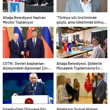
Aliağa Belediyesi Haziran
“Türkiye süt üretiminde
Meclisi Toplanıyor
güçlü, ama tüketimde bilinç
şart”
CGTN: Devlet başkanları
Aliağa Belediyesi, Şiddetle
düzeyindeki diplomasi Çin-
Mücadele Toplantısına Ev
Rusya arasındaki büyüyen
Sahipliği Yaptı
ortaklığı güçlendiriyor
İstanbul’dan Dünyaya Güç
Aliağa’nın Sosyal Hizmet