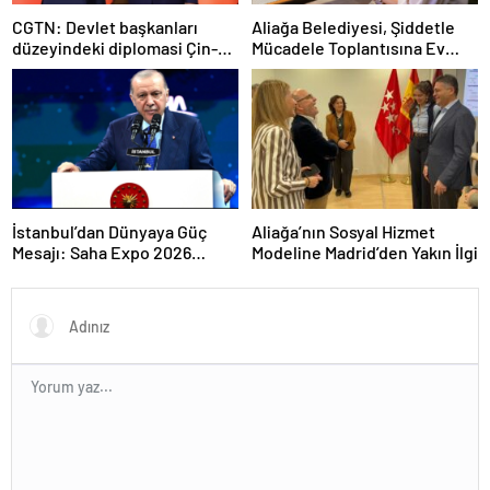
CGTN: Devlet başkanları
Aliağa Belediyesi, Şiddetle
düzeyindeki diplomasi Çin-
Mücadele Toplantısına Ev
Rusya arasındaki büyüyen
Sahipliği Yaptı
ortaklığı güçlendiriyor
İstanbul’dan Dünyaya Güç
Aliağa’nın Sosyal Hizmet
Mesajı: Saha Expo 2026
Modeline Madrid’den Yakın İlgi
Rekorlarla Kapılarını Kapattı