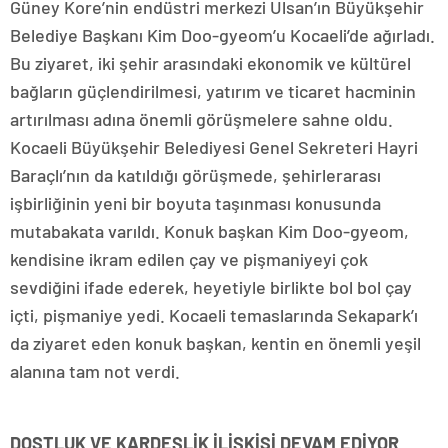
Güney Kore’nin endüstri merkezi Ulsan’ın Büyükşehir
Belediye Başkanı Kim Doo-gyeom’u Kocaeli’de ağırladı.
Bu ziyaret, iki şehir arasındaki ekonomik ve kültürel
bağların güçlendirilmesi, yatırım ve ticaret hacminin
artırılması adına önemli görüşmelere sahne oldu.
Kocaeli Büyükşehir Belediyesi Genel Sekreteri Hayri
Baraçlı’nın da katıldığı görüşmede, şehirlerarası
işbirliğinin yeni bir boyuta taşınması konusunda
mutabakata varıldı. Konuk başkan Kim Doo-gyeom,
kendisine ikram edilen çay ve pişmaniyeyi çok
sevdiğini ifade ederek, heyetiyle birlikte bol bol çay
içti, pişmaniye yedi. Kocaeli temaslarında Sekapark’ı
da ziyaret eden konuk başkan, kentin en önemli yeşil
alanına tam not verdi.
DOSTLUK VE KARDEŞLİK İLİŞKİSİ DEVAM EDİYOR