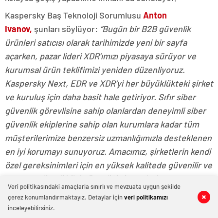
Kaspersky Baş Teknoloji Sorumlusu
Anton
Ivanov,
şunları söylüyor:
“Bugün bir B2B güvenlik
ürünleri satıcısı olarak tarihimizde yeni bir sayfa
açarken, pazar lideri XDR’ımızı piyasaya sürüyor ve
kurumsal ürün teklifimizi yeniden düzenliyoruz.
Kaspersky Next, EDR ve XDR’yi her büyüklükteki şirket
ve kuruluş için daha basit hale getiriyor. Sıfır siber
güvenlik görevlisine sahip olanlardan deneyimli siber
güvenlik ekiplerine sahip olan kurumlara kadar tüm
müşterilerimize benzersiz uzmanlığımızla desteklenen
en iyi korumayı sunuyoruz. Amacımız, şirketlerin kendi
özel gereksinimleri için en yüksek kalitede güvenilir ve
uygun maliyetli bilgi güvenliği sistemleri
Veri politikasındaki amaçlarla sınırlı ve mevzuata uygun şekilde
oluşturmalarına olanak sağlamaktır.”
çerez konumlandırmaktayız. Detaylar için
veri politikamızı
0
0
0
0
0
0
0
0
inceleyebilirsiniz.
Kaynak: (BYZHA) Beyaz Haber Ajansı