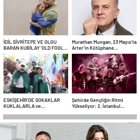
İDİL SİVRİTEPE VE OLGU
Murathan Mungan, 23 Mayıs’ta
BARAN KUBİLAY ‘OLD FOOLS’
Arter’in Kütüphane
İLE TÜRSAK VAKFI İÇİN
Söyleşileri’ne Konuk Oluyor!
SAHNEDE!
ESKİŞEHİR’DE SOKAKLAR
Şehirde Gençliğin Ritmi
KUKLALARLA ve
Yükseliyor: 2. İstanbul
ÇOCUKLARIN NEŞESİYLE
Gençlik Müzik Festivali, 16–19
RENKLENİYOR!
Mayıs’ta Kentin Dört Bir
Yanında!