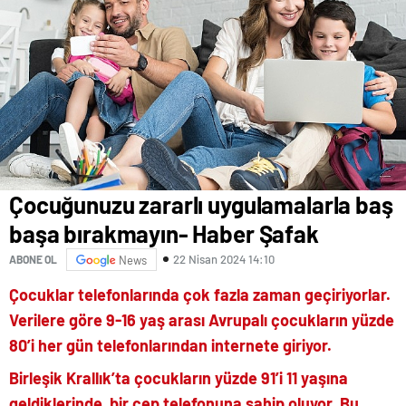
Çocuğunuzu zararlı uygulamalarla baş
başa bırakmayın- Haber Şafak
22 Nisan 2024 14:10
ABONE OL
News
Çocuklar telefonlarında çok fazla zaman geçiriyorlar.
Verilere göre 9-16 yaş arası Avrupalı çocukların yüzde
80’i her gün telefonlarından internete giriyor.
Birleşik Krallık’ta çocukların yüzde 91’i 11 yaşına
geldiklerinde bir cep telefonuna sahip oluyor. Bu