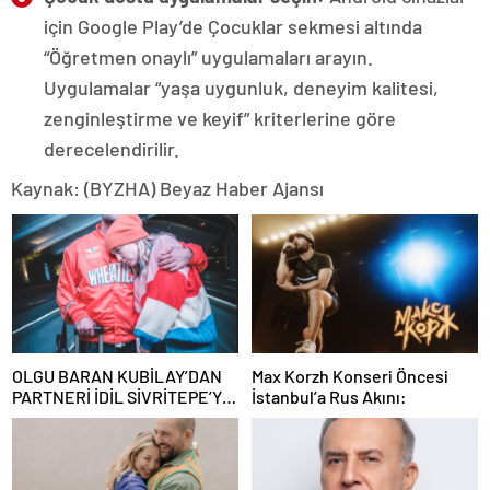
için Google Play’de Çocuklar sekmesi altında
“Öğretmen onaylı” uygulamaları arayın.
Uygulamalar “yaşa uygunluk, deneyim kalitesi,
zenginleştirme ve keyif” kriterlerine göre
derecelendirilir.
Kaynak: (BYZHA) Beyaz Haber Ajansı
OLGU BARAN KUBİLAY’DAN
Max Korzh Konseri Öncesi
PARTNERİ İDİL SİVRİTEPE’YE
İstanbul’a Rus Akını:
ÖVGÜ DOLU SÖZLER!