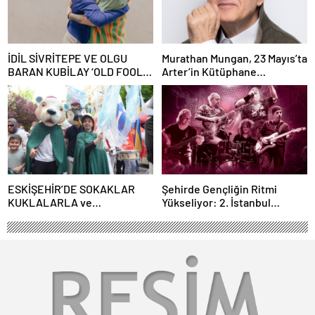
İDİL SİVRİTEPE VE OLGU
Murathan Mungan, 23 Mayıs’ta
BARAN KUBİLAY ‘OLD FOOLS’
Arter’in Kütüphane
İLE TÜRSAK VAKFI İÇİN
Söyleşileri’ne Konuk Oluyor!
SAHNEDE!
ESKİŞEHİR’DE SOKAKLAR
Şehirde Gençliğin Ritmi
KUKLALARLA ve
Yükseliyor: 2. İstanbul
ÇOCUKLARIN NEŞESİYLE
Gençlik Müzik Festivali, 16–19
RENKLENİYOR!
Mayıs’ta Kentin Dört Bir
Yanında!