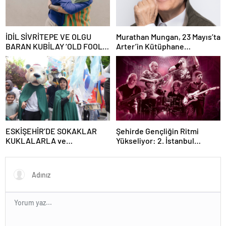
İDİL SİVRİTEPE VE OLGU
Murathan Mungan, 23 Mayıs’ta
BARAN KUBİLAY ‘OLD FOOLS’
Arter’in Kütüphane
İLE TÜRSAK VAKFI İÇİN
Söyleşileri’ne Konuk Oluyor!
SAHNEDE!
ESKİŞEHİR’DE SOKAKLAR
Şehirde Gençliğin Ritmi
KUKLALARLA ve
Yükseliyor: 2. İstanbul
ÇOCUKLARIN NEŞESİYLE
Gençlik Müzik Festivali, 16–19
RENKLENİYOR!
Mayıs’ta Kentin Dört Bir
Yanında!