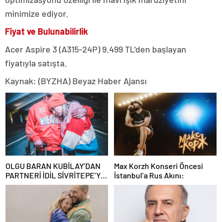
minimize ediyor.
Fiyat ve Bulunabilirlik
Acer Aspire 3 (A315-24P) 9.499 TL’den başlayan
fiyatıyla satışta.
Kaynak: (BYZHA) Beyaz Haber Ajansı
OLGU BARAN KUBİLAY’DAN
Max Korzh Konseri Öncesi
PARTNERİ İDİL SİVRİTEPE’YE
İstanbul’a Rus Akını:
ÖVGÜ DOLU SÖZLER!