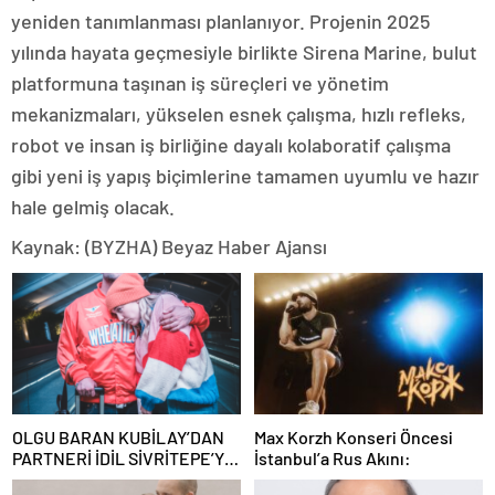
yeniden tanımlanması planlanıyor. Projenin 2025
yılında hayata geçmesiyle birlikte Sirena Marine, bulut
platformuna taşınan iş süreçleri ve yönetim
mekanizmaları, yükselen esnek çalışma, hızlı refleks,
robot ve insan iş birliğine dayalı kolaboratif çalışma
gibi yeni iş yapış biçimlerine tamamen uyumlu ve hazır
hale gelmiş olacak.
Kaynak: (BYZHA) Beyaz Haber Ajansı
OLGU BARAN KUBİLAY’DAN
Max Korzh Konseri Öncesi
PARTNERİ İDİL SİVRİTEPE’YE
İstanbul’a Rus Akını:
ÖVGÜ DOLU SÖZLER!