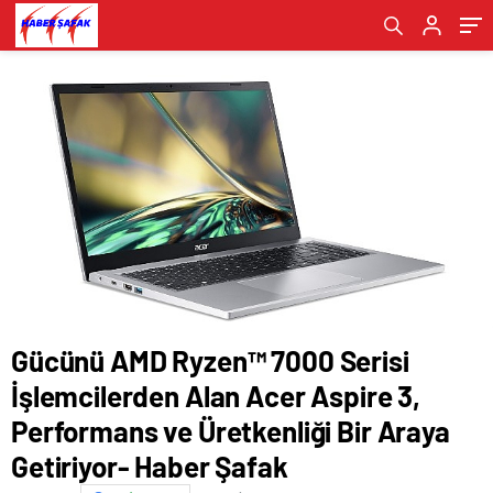
Performans ve Üretkenliği Bir Araya
Yaratacak- Haber Şafak
Getiriyor- Haber Şafak
Gücünü AMD Ryzen™ 7000 Serisi
İşlemcilerden Alan Acer Aspire 3,
Performans ve Üretkenliği Bir Araya
Getiriyor- Haber Şafak