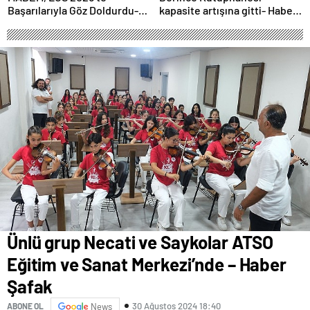
Başarılarıyla Göz Doldurdu-
kapasite artışına gitti- Haber
Haber Şafak
Şafak
Ünlü grup Necati ve Saykolar ATSO
Eğitim ve Sanat Merkezi’nde – Haber
Şafak
30 Ağustos 2024 18:40
ABONE OL
News