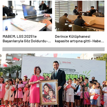
Geçti- Haber Şafak
MABEM, LGS 2025’te
Derince Kütüphanesi
Başarılarıyla Göz Doldurdu-
kapasite artışına gitti- Haber
Haber Şafak
Şafak