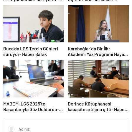
Haber Şafak
tasarım ödülü- Haber Şafak
Buca’da LGS Tercih Günleri
Karabağlar’da Bir İlk:
sürüyor- Haber Şafak
Akademi Yaz Programı Hayata
Geçti- Haber Şafak
MABEM, LGS 2025’te
Derince Kütüphanesi
Başarılarıyla Göz Doldurdu-
kapasite artışına gitti- Haber
Haber Şafak
Şafak