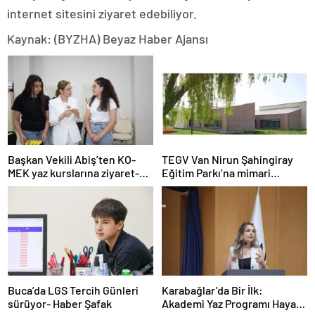
internet sitesini ziyaret edebiliyor.
Kaynak: (BYZHA) Beyaz Haber Ajansı
Başkan Vekili Abiş’ten KO-
TEGV Van Nirun Şahingiray
MEK yaz kurslarına ziyaret-
Eğitim Parkı’na mimari
Haber Şafak
tasarım ödülü- Haber Şafak
Buca’da LGS Tercih Günleri
Karabağlar’da Bir İlk:
sürüyor- Haber Şafak
Akademi Yaz Programı Hayata