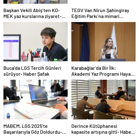
Başkan Vekili Abiş’ten KO-
TEGV Van Nirun Şahingiray
MEK yaz kurslarına ziyaret-
Eğitim Parkı’na mimari
Haber Şafak
tasarım ödülü- Haber Şafak
Buca’da LGS Tercih Günleri
Karabağlar’da Bir İlk:
sürüyor- Haber Şafak
Akademi Yaz Programı Hayata
Geçti- Haber Şafak
MABEM, LGS 2025’te
Derince Kütüphanesi
Başarılarıyla Göz Doldurdu-
kapasite artışına gitti- Haber
Haber Şafak
Şafak