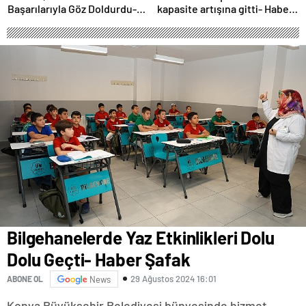
Başarılarıyla Göz Doldurdu-
kapasite artışına gitti- Haber
Haber Şafak
Şafak
Bilgehanelerde Yaz Etkinlikleri Dolu
Dolu Geçti- Haber Şafak
29 Ağustos 2024 16:01
ABONE OL
News
Konya Büyükşehir Belediyesi bünyesinde hizmet