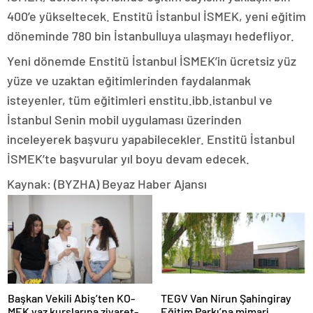
400’e yükseltecek. Enstitü İstanbul İSMEK, yeni eğitim
döneminde 780 bin İstanbulluya ulaşmayı hedefliyor.
Yeni dönemde Enstitü İstanbul İSMEK’in ücretsiz yüz
yüze ve uzaktan eğitimlerinden faydalanmak
isteyenler, tüm eğitimleri enstitu.ibb.istanbul ve
İstanbul Senin mobil uygulaması üzerinden
inceleyerek başvuru yapabilecekler. Enstitü İstanbul
İSMEK’te başvurular yıl boyu devam edecek.
Kaynak: (BYZHA) Beyaz Haber Ajansı
Başkan Vekili Abiş’ten KO-
TEGV Van Nirun Şahingiray
MEK yaz kurslarına ziyaret-
Eğitim Parkı’na mimari