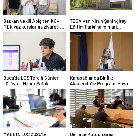
Başkan Vekili Abiş’ten KO-
TEGV Van Nirun Şahingiray
MEK yaz kurslarına ziyaret-
Eğitim Parkı’na mimari
Haber Şafak
tasarım ödülü- Haber Şafak
Buca’da LGS Tercih Günleri
Karabağlar’da Bir İlk:
sürüyor- Haber Şafak
Akademi Yaz Programı Hayata
Geçti- Haber Şafak
MABEM, LGS 2025’te
Derince Kütüphanesi