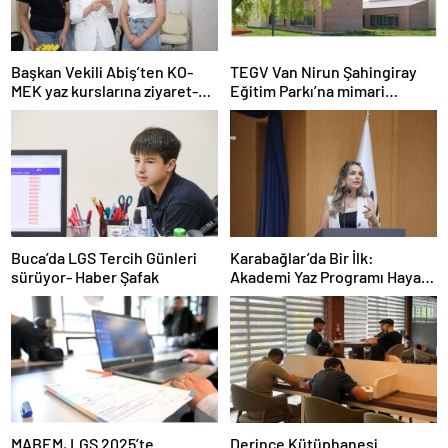
Başkan Vekili Abiş’ten KO-
TEGV Van Nirun Şahingiray
MEK yaz kurslarına ziyaret-
Eğitim Parkı’na mimari
Haber Şafak
tasarım ödülü- Haber Şafak
Buca’da LGS Tercih Günleri
Karabağlar’da Bir İlk:
sürüyor- Haber Şafak
Akademi Yaz Programı Hayata
Geçti- Haber Şafak
MABEM, LGS 2025’te
Derince Kütüphanesi