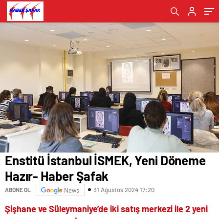
Enstitü İstanbul İSMEK, Yeni Döneme
Hazır- Haber Şafak
31 Ağustos 2024 17:20
ABONE OL
News
Şişhane ve Süleymaniye’de iki satış merkezi ile 2 yeni