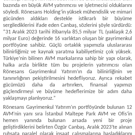
bazında en büyük AVM yatırımcısı ve işletmecisi olduklarını
söyledi. Rönesans Holding’in yüksek mühendislik ve mimari
gücünden aldıkları destekle istikrarlı bir büyüme
sergilediklerini ifade eden Canbaş, sözlerini şöyle sürdürdü:
“31 Aralık 2023 tarihi itibarıyla 85,5 milyar TL (yaklaşık 2,6
milyar Euro) değerinde 16 varlıktan oluşan bir gayrimenkul
portföyüne sahibiz. Güçlü ortaklık yapımızla uluslararası
bilinirliğimiz ve kaynak yaratma kabiliyetimiz çok yüksek.
Türkiye’nin bilinen AVM markalarına sahip bir yapı olarak,
halka arzla birlikte tüm bu projelerin yatırımcısı olan
Rönesans Gayrimenkul Yatırım’ın da bilinirliğinin ve
tanınırlığının pekiştirilmesini hedefliyoruz. Ayrıca rekabet
gücümüzü daha da artırırken, finansal yapımızı
güçlendirmeyi ve büyüme hedeflerimize bir adım daha
yaklaşmayı planlıyoruz.”
Rönesans Gayrimenkul Yatırım’ın portföyünde bulunan 12
AVM’nin yanı sıra İstanbul Maltepe Park AVM ve Ofis’in
hemen yanında bulunan arsada yeni bir proje
geliştirdiklerini belirten Özgür Canbaş, Aralık 2023’te alınan
ruhsata paralel olarak inşaat çalışmalarına başladıklarını