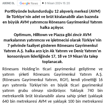
8 Nisan 2024 15:20
ABONE OL
News
Portföyünde bulundurduğu 12 alışveriş merkezi (AVM)
ile Türkiye’nin adet ve brüt kiralanabilir alan bazında
en büyük AVM yatırımcısı Rönesans Gayrimenkul Yatırım
halka açılıyor.
Optimum, Hilltown ve Piazza gibi zincir AVM
markalarının yatırımcısı ve işletmecisi olarak Türkiye’nin
7 şehrinde faaliyet gösteren Rönesans Gayrimenkul
Yatırım A.Ş. halka arzı için Ak Yatırım ve Deniz Yatırım’ın
konsorsiyum liderliğinde 17, 18 ve 19 Nisan’da talep
toplanacak.
Rönesans Holding’in ticari gayrimenkul geliştirme ve
yatırım şirketi Rönesans Gayrimenkul Yatırım A.Ş.
(Rönesans Gayrimenkul Yatırım, RGY), kendi yönettiği 16
ayrı yatırımla Türkiye’nin en büyük ticari gayrimenkul
yatırım grubu olmayı sürdürüyor. Yaklaşık 740 bin
metrekarelik brüt kiralanabilir alana sahip şirket (yaklaşık
640 bin metrekaresi AVM ve yaklaşık 100 bin metrekaresi