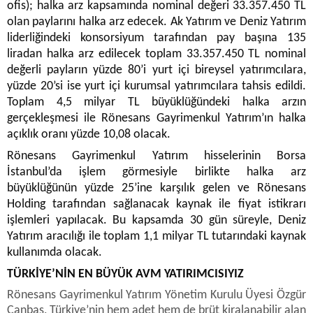
ofis); halka arz kapsamında nominal değeri 33.357.450 TL
olan paylarını halka arz edecek. Ak Yatırım ve Deniz Yatırım
liderliğindeki konsorsiyum tarafından pay başına 135
liradan halka arz edilecek toplam 33.357.450 TL nominal
değerli payların yüzde 80’i yurt içi bireysel yatırımcılara,
yüzde 20’si ise yurt içi kurumsal yatırımcılara tahsis edildi.
Toplam 4,5 milyar TL büyüklüğündeki halka arzın
gerçekleşmesi ile Rönesans Gayrimenkul Yatırım’ın halka
açıklık oranı yüzde 10,08 olacak.
Rönesans Gayrimenkul Yatırım hisselerinin Borsa
İstanbul’da işlem görmesiyle birlikte halka arz
büyüklüğünün yüzde 25’ine karşılık gelen ve Rönesans
Holding tarafından sağlanacak kaynak ile fiyat istikrarı
işlemleri yapılacak. Bu kapsamda 30 gün süreyle, Deniz
Yatırım aracılığı ile toplam 1,1 milyar TL tutarındaki kaynak
kullanımda olacak.
TÜRKİYE’NİN EN BÜYÜK AVM YATIRIMCISIYIZ
Rönesans Gayrimenkul Yatırım Yönetim Kurulu Üyesi Özgür
Canbaş, Türkiye’nin hem adet hem de brüt kiralanabilir alan