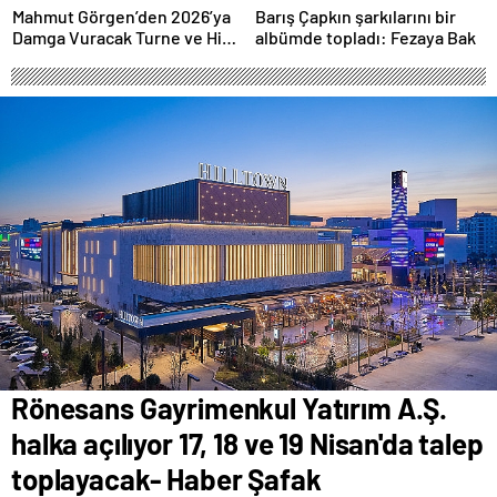
Performansla Hayranlarıyla
Mahmut Görgen’den 2026’ya
Barış Çapkın şarkılarını bir
Buluşuyor
Damga Vuracak Turne ve Hit
albümde topladı: Fezaya Bak
Proje Yağmuru
Rönesans Gayrimenkul Yatırım A.Ş.
halka açılıyor 17, 18 ve 19 Nisan'da talep
toplayacak- Haber Şafak