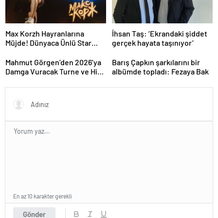
Max Korzh Hayranlarına
İhsan Taş: ‘Ekrandaki şiddet
Müjde! Dünyaca Ünlü Star
gerçek hayata taşınıyor’
İstanbul’da Canlı
Performansla Hayranlarıyla
Mahmut Görgen’den 2026’ya
Barış Çapkın şarkılarını bir
Buluşuyor
Damga Vuracak Turne ve Hit
albümde topladı: Fezaya Bak
Proje Yağmuru
En az 10 karakter gerekli
Gönder