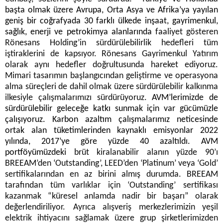
başta olmak üzere Avrupa, Orta Asya ve Afrika’ya yayılan
geniş bir coğrafyada 30 farklı ülkede inşaat, gayrimenkul,
sağlık, enerji ve petrokimya alanlarında
faaliyet gösteren
Rönesans Holding’in sürdürülebilirlik hedefleri tüm
iştiraklerini de kapsıyor. Rönesans Gayrimenkul Yatırım
olarak aynı hedefler doğrultusunda hareket ediyoruz.
Mimari tasarımın başlangıcından geliştirme ve operasyona
alma süreçleri de dahil olmak üzere sürdürülebilir kalkınma
ilkesiyle çalışmalarımızı sürdürüyoruz.
AVM’lerimizde de
sürdürülebilir geleceğe katkı sunmak için var gücümüzle
çalışıyoruz. Karbon azaltım çalışmalarımız neticesinde
ortak alan tüketimlerinden kaynaklı emisyonlar 2022
yılında, 2017’ye göre yüzde 40 azaltıldı. AVM
portföyümüzdeki
brüt kiralanabilir alanın yüzde 90’ı
BREEAM’den ‘Outstanding’, LEED’den ‘Platinum’ veya ‘Gold’
sertifikalarından en az birini almış durumda. BREEAM
tarafından tüm varlıklar için ‘Outstanding’ sertifikası
kazanmak “küresel anlamda nadir bir başarı” olarak
değerlendiriliyor.
Ayrıca alışveriş merkezlerimizin yeşil
elektrik ihtiyacını sağlamak üzere grup şirketlerimizden