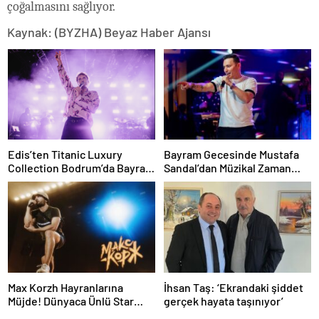
çoğalmasını sağlıyor.
Kaynak: (BYZHA) Beyaz Haber Ajansı
Edis’ten Titanic Luxury
Bayram Gecesinde Mustafa
Collection Bodrum’da Bayram
Sandal’dan Müzikal Zaman
Gecesine Damga Vuran
Yolculuğu
Performans
Max Korzh Hayranlarına
İhsan Taş: ‘Ekrandaki şiddet
Müjde! Dünyaca Ünlü Star
gerçek hayata taşınıyor’
İstanbul’da Canlı