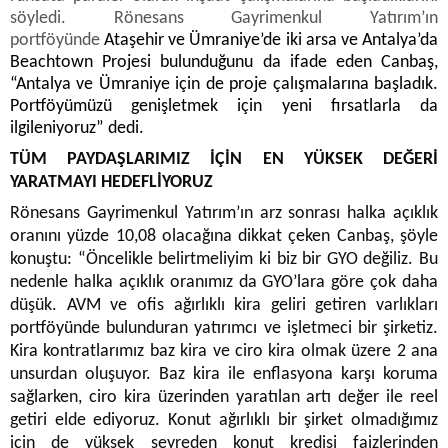
söyledi. Rönesans Gayrimenkul Yatırım’ın
portföyünde
Ataşehir ve Ümraniye’de iki arsa ve Antalya’da
Beachtown Projesi bulunduğunu da ifade eden Canbaş,
“Antalya ve Ümraniye için de proje çalışmalarına başladık.
Portföyümüzü genişletmek için yeni fırsatlarla da
ilgileniyoruz” dedi.
TÜM PAYDAŞLARIMIZ İÇİN EN YÜKSEK DEĞERİ
YARATMAYI HEDEFLİYORUZ
Rönesans Gayrimenkul Yatırım’ın arz sonrası halka açıklık
oranını yüzde 10,08 olacağına dikkat çeken Canbaş, şöyle
konuştu: “Öncelikle belirtmeliyim ki biz bir GYO değiliz. Bu
nedenle halka açıklık oranımız da GYO’lara göre çok daha
düşük. AVM ve ofis ağırlıklı kira geliri getiren varlıkları
portföyünde bulunduran yatırımcı ve işletmeci bir şirketiz.
Kira kontratlarımız baz kira ve ciro kira olmak üzere 2 ana
unsurdan oluşuyor. Baz kira ile enflasyona karşı koruma
sağlarken, ciro kira üzerinden yaratılan artı değer ile reel
getiri elde ediyoruz. Konut ağırlıklı bir şirket olmadığımız
için de yüksek seyreden konut kredisi faizlerinden