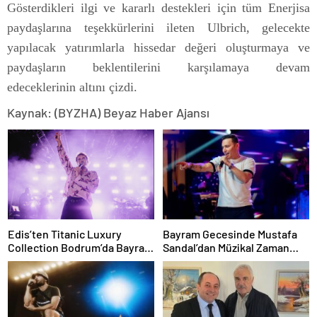
Gösterdikleri ilgi ve kararlı destekleri için tüm Enerjisa
paydaşlarına teşekkürlerini ileten Ulbrich, gelecekte
yapılacak yatırımlarla hissedar değeri oluşturmaya ve
paydaşların beklentilerini karşılamaya devam
edeceklerinin altını çizdi.
Kaynak: (BYZHA) Beyaz Haber Ajansı
Edis’ten Titanic Luxury
Bayram Gecesinde Mustafa
Collection Bodrum’da Bayram
Sandal’dan Müzikal Zaman
Gecesine Damga Vuran
Yolculuğu
Performans