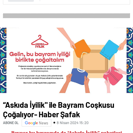
“Askıda İyilik" ile Bayram Coşkusu
Çoğalıyor- Haber Şafak
8 Nisan 2024 15:20
ABONE OL
News
Boyner bu bayramda da “Askıda İyilik” paketleri