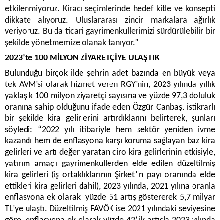
etkilenmiyoruz. Kiracı seçimlerinde hedef kitle ve konsepti
dikkate alıyoruz. Uluslararası zincir markalara ağırlık
veriyoruz. Bu da ticari gayrimenkullerimizi sürdürülebilir bir
şekilde yönetmemize olanak tanıyor.”
2023’te 100 MİLYON ZİYARETÇİYE ULAŞTIK
Bulunduğu birçok ilde şehrin adet bazında en büyük veya
tek AVM’si olarak hizmet veren RGY’nin, 2023 yılında yıllık
yaklaşık 100 milyon ziyaretçi sayısına ve yüzde 97,3 doluluk
oranına sahip olduğunu ifade eden Özgür Canbaş, istikrarlı
bir şekilde kira gelirlerini artırdıklarını belirterek, şunları
söyledi: “2022 yılı itibariyle hem sektör yeniden ivme
kazandı hem de enflasyona karşı koruma sağlayan baz kira
gelirleri ve artı değer yaratan ciro kira gelirlerinin etkisiyle,
yatırım amaçlı gayrimenkullerden elde edilen düzeltilmiş
kira gelirleri (iş ortaklıklarının Şirket’in payı oranında elde
ettikleri kira gelirleri dahil), 2023 yılında, 2021 yılına oranla
enflasyona ek olarak yüzde 51 artış göstererek 5,7 milyar
TL’ye ulaştı. Düzeltilmiş FAVÖK ise 2021 yılındaki seviyesine