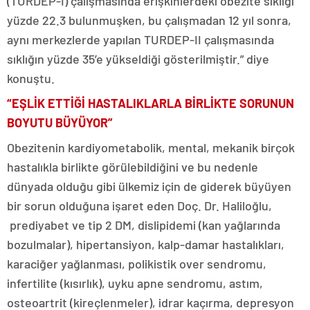
(TURDEP-I) çalışmasında erişkinlerdeki obezite sıklığı
yüzde 22.3 bulunmuşken, bu çalışmadan 12 yıl sonra,
aynı merkezlerde yapılan TURDEP-II çalışmasında
sıklığın yüzde 35’e yükseldiği gösterilmiştir.” diye
konuştu.
“EŞLİK ETTİĞİ HASTALIKLARLA BİRLİKTE SORUNUN
BOYUTU BÜYÜYOR”
Obezitenin kardiyometabolik, mental, mekanik birçok
hastalıkla birlikte görülebildiğini ve bu nedenle
dünyada olduğu gibi ülkemiz için de giderek büyüyen
bir sorun olduğuna işaret eden Doç. Dr. Haliloğlu,
prediyabet ve tip 2 DM, dislipidemi (kan yağlarında
bozulmalar), hipertansiyon, kalp-damar hastalıkları,
karaciğer yağlanması, polikistik over sendromu,
infertilite (kısırlık), uyku apne sendromu, astım,
osteoartrit (kireçlenmeler), idrar kaçırma, depresyon