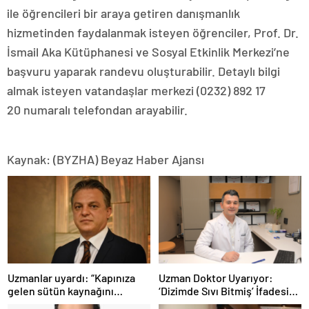
ile öğrencileri bir araya getiren danışmanlık
hizmetinden faydalanmak isteyen öğrenciler, Prof. Dr.
İsmail Aka Kütüphanesi ve Sosyal Etkinlik Merkezi’ne
başvuru yaparak randevu oluşturabilir. Detaylı bilgi
almak isteyen vatandaşlar merkezi (0232) 892 17
20 numaralı telefondan arayabilir.
Kaynak: (BYZHA) Beyaz Haber Ajansı
Uzmanlar uyardı: “Kapınıza
Uzman Doktor Uyarıyor:
gelen sütün kaynağını
‘Dizimde Sıvı Bitmiş’ İfadesi
sorgulayın”
Doğru Değil…