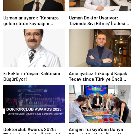
Uzmanlar uyardı: “Kapınıza
Uzman Doktor Uyarıyor:
gelen sütün kaynağını
‘Dizimde Sıvı Bitmiş’ İfadesi
sorgulayın”
Doğru Değil…
Erkeklerin Yaşam Kalitesini
Ameliyatsız Triküspid Kapak
Düşürüyor!
Tedavisinde Türkiye Öncü
Konumda
Doktorclub Awards 2025:
Amgen Türkiye’den Dünya