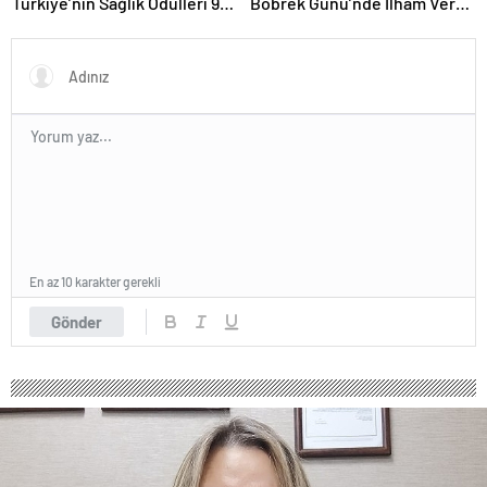
Türkiye’nin Sağlık Ödülleri 9.
Böbrek Günü’nde İlham Veren
Kez Sahiplerini Buluyor
Yaklaşım: “Yaşam Bir
Bütündür”
En az 10 karakter gerekli
Gönder