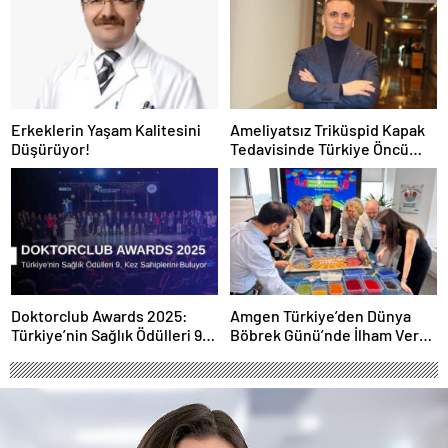
Erkeklerin Yaşam Kalitesini
Ameliyatsız Triküspid Kapak
Düşürüyor!
Tedavisinde Türkiye Öncü
Konumda
Doktorclub Awards 2025:
Amgen Türkiye’den Dünya
Türkiye’nin Sağlık Ödülleri 9.
Böbrek Günü’nde İlham Veren
Kez Sahiplerini Buluyor
Yaklaşım: “Yaşam Bir
Bütündür”