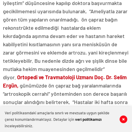
iyileştim” düşüncesine kapılıp doktora başvurmakta
gecikilmemesi uyarısında bulunarak, “Ameliyatla zarar
gören tüm yapıların onarılmadığı, ön çapraz bağın
rekonstrükte edilmediği hastalarda eklem
kıkırdağında aşınma devam eder ve hastanın hareket
kabiliyetini kısıtlamasının yanı sıra menisküsün de
zarar görmesini ve eklemde artrozu, yani kireçlenmeyi
tetikleyebilir. Bu nedenle dizde ağrı ve şişlik dinse bile
mutlaka hekim muayenesinden geçilmelidir”
diyor.
Ortopedi ve Travmatoloji Uzmanı Doç. Dr. Selim
Ergün,
günümüzde ön çapraz bağ yaralanmalarında
“artroskopik cerrahi” yönteminden son derece başarılı
sonuçlar alındığını belirterek, “Hastalar iki hafta sonra
değneksiz yürüyebilir, dizlerini bükerek oturabilirler.
Veri politikasındaki amaçlarla sınırlı ve mevzuata uygun şekilde
Yeter ki doktora başvurulmakta gecikilmesin” diyor.
çerez konumlandırmaktayız. Detaylar için
veri politikamızı
0
0
0
0
0
0
0
0
0
0
inceleyebilirsiniz.