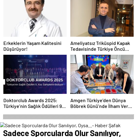
Erkeklerin Yaşam Kalitesini
Ameliyatsız Triküspid Kapak
Düşürüyor!
Tedavisinde Türkiye Öncü
Konumda
Doktorclub Awards 2025:
Amgen Türkiye’den Dünya
Türkiye’nin Sağlık Ödülleri 9.
Böbrek Günü’nde İlham Veren
Kez Sahiplerini Buluyor
Yaklaşım: “Yaşam Bir
Bütündür”
Sadece Sporcularda Olur Sanılıyor,