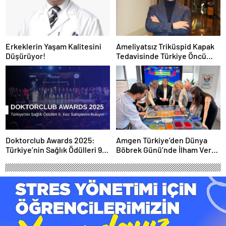
Erkeklerin Yaşam Kalitesini
Ameliyatsız Triküspid Kapak
Düşürüyor!
Tedavisinde Türkiye Öncü
Konumda
Doktorclub Awards 2025:
Amgen Türkiye’den Dünya
Türkiye’nin Sağlık Ödülleri 9.
Böbrek Günü’nde İlham Veren
Kez Sahiplerini Buluyor
Yaklaşım: “Yaşam Bir
Bütündür”