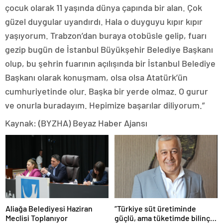
çocuk olarak 11 yaşında dünya çapında bir alan. Çok
güzel duygular uyandırdı. Hala o duyguyu kıpır kıpır
yaşıyorum. Trabzon’dan buraya otobüsle gelip, fuarı
gezip bugün de İstanbul Büyükşehir Belediye Başkanı
olup, bu şehrin fuarının açılışında bir İstanbul Belediye
Başkanı olarak konuşmam, olsa olsa Atatürk’ün
cumhuriyetinde olur. Başka bir yerde olmaz. O gurur
ve onurla buradayım. Hepimize başarılar diliyorum.”
Kaynak: (BYZHA) Beyaz Haber Ajansı
Aliağa Belediyesi Haziran
“Türkiye süt üretiminde
Meclisi Toplanıyor
güçlü, ama tüketimde bilinç