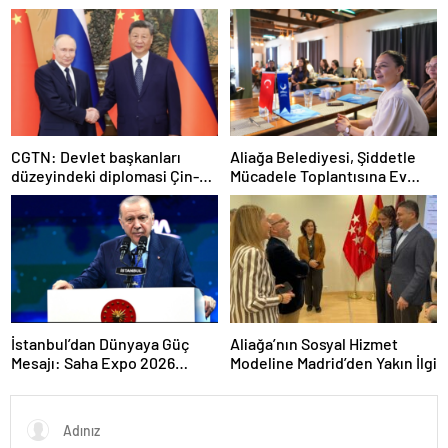
şart”
CGTN: Devlet başkanları
Aliağa Belediyesi, Şiddetle
düzeyindeki diplomasi Çin-
Mücadele Toplantısına Ev
Rusya arasındaki büyüyen
Sahipliği Yaptı
ortaklığı güçlendiriyor
İstanbul’dan Dünyaya Güç
Aliağa’nın Sosyal Hizmet
Mesajı: Saha Expo 2026
Modeline Madrid’den Yakın İlgi
Rekorlarla Kapılarını Kapattı