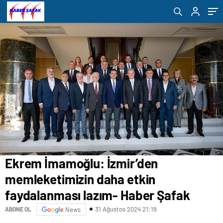
Ekrem İmamoğlu: İzmir’den
memleketimizin daha etkin
faydalanması lazım- Haber Şafak
31 Ağustos 2024 21:19
ABONE OL
News