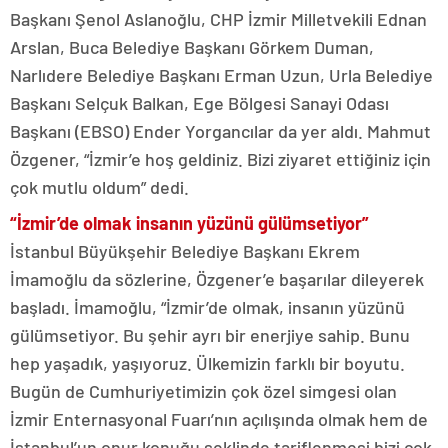
Başkanı Şenol Aslanoğlu, CHP İzmir Milletvekili Ednan
Arslan, Buca Belediye Başkanı Görkem Duman,
Narlıdere Belediye Başkanı Erman Uzun, Urla Belediye
Başkanı Selçuk Balkan, Ege Bölgesi Sanayi Odası
Başkanı (EBSO) Ender Yorgancılar da yer aldı. Mahmut
Özgener, “İzmir’e hoş geldiniz. Bizi ziyaret ettiğiniz için
çok mutlu oldum” dedi.
“İzmir’de olmak insanın yüzünü gülümsetiyor”
İstanbul Büyükşehir Belediye Başkanı Ekrem
İmamoğlu da sözlerine, Özgener’e başarılar dileyerek
başladı. İmamoğlu, “İzmir’de olmak, insanın yüzünü
gülümsetiyor. Bu şehir ayrı bir enerjiye sahip. Bunu
hep yaşadık, yaşıyoruz. Ülkemizin farklı bir boyutu.
Bugün de Cumhuriyetimizin çok özel simgesi olan
İzmir Enternasyonal Fuarı’nın açılışında olmak hem de
İstanbul’un onur konuğu şeklinde tariflenmesi bizi çok