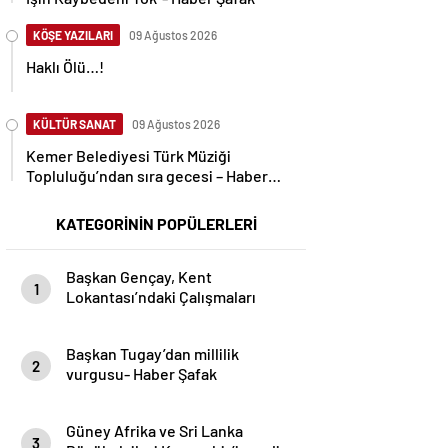
KÖŞE YAZILARI
09 Ağustos 2026
Haklı Ölü…!
KÜLTÜR SANAT
09 Ağustos 2026
Kemer Belediyesi Türk Müziği
Topluluğu’ndan sıra gecesi – Haber
Şafak
KATEGORİNİN POPÜLERLERİ
Başkan Gençay, Kent
1
Lokantası’ndaki Çalışmaları
İnceledi- Haber Şafak
Başkan Tugay’dan millilik
2
vurgusu- Haber Şafak
Güney Afrika ve Sri Lanka
3