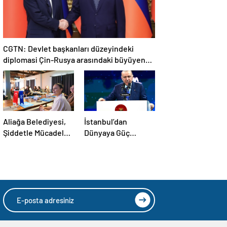
CGTN: Devlet başkanları düzeyindeki
diplomasi Çin-Rusya arasındaki büyüyen
ortaklığı güçlendiriyor
Aliağa Belediyesi,
İstanbul’dan
Şiddetle Mücadele
Dünyaya Güç
Toplantısına Ev
Mesajı: Saha Expo
Sahipliği Yaptı
2026 Rekorlarla
Kapılarını Kapattı