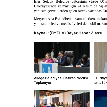
Efes Selçuk Belediye bütçesinin yüzde 60’ı
Belediyesi’nde kalması için 24 Kasım’da başlaya
yanı sıra çevre illerden gelen birçok vatandaş E
Meryem Ana Evi nöbeti devam ederken, makamını
yanı sıra belediye meclis üyeleri de mobil maka
Kaynak: (BYZHA) Beyaz Haber Ajansı
Aliağa Belediyesi Haziran Meclisi
“Türkiy
Toplanıyor
ama tük