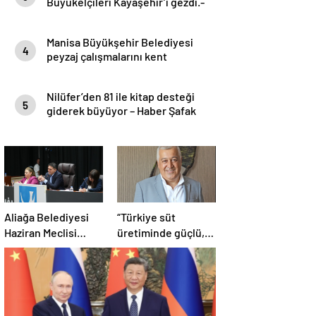
Büyükelçileri Kayaşehir’i gezdi.-
Haber Şafak
Manisa Büyükşehir Belediyesi
4
peyzaj çalışmalarını kent
genelinde sürdürüyor- Haber
Şafak
Nilüfer’den 81 ile kitap desteği
5
giderek büyüyor – Haber Şafak
Aliağa Belediyesi
“Türkiye süt
Haziran Meclisi
üretiminde güçlü,
Toplanıyor
ama tüketimde
bilinç şart”