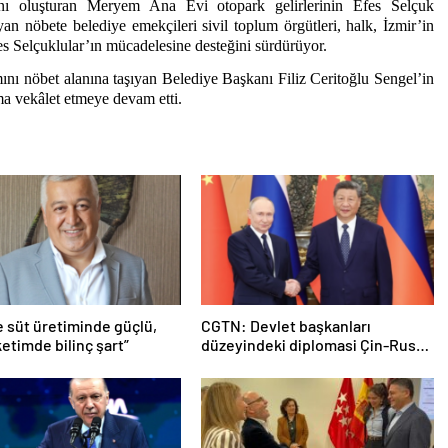
nı oluşturan Meryem Ana Evi otopark gelirlerinin Efes Selçuk
n nöbete belediye emekçileri sivil toplum örgütleri, halk, İzmir’in
fes Selçuklular’ın mücadelesine desteğini sürdürüyor.
 nöbet alanına taşıyan Belediye Başkanı Filiz Ceritoğlu Sengel’in
ma vekâlet etmeye devam etti.
e süt üretiminde güçlü,
CGTN: Devlet başkanları
etimde bilinç şart”
düzeyindeki diplomasi Çin-Rusya
arasındaki büyüyen ortaklığı
güçlendiriyor