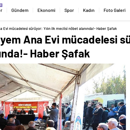
er
Gündem
Ekonomi
Spor
Kadın
Foto Galeri
 Evi mücadelesi sürüyor: Yılın ilk meclisi nöbet alanında!- Haber Şafak
yem Ana Evi mücadelesi sürü
nında!- Haber Şafak