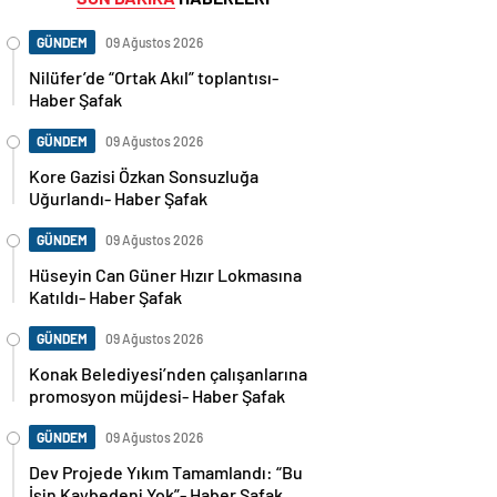
GÜNDEM
09 Ağustos 2026
Nilüfer’de “Ortak Akıl” toplantısı-
Haber Şafak
GÜNDEM
09 Ağustos 2026
Kore Gazisi Özkan Sonsuzluğa
Uğurlandı- Haber Şafak
GÜNDEM
09 Ağustos 2026
Hüseyin Can Güner Hızır Lokmasına
Katıldı- Haber Şafak
GÜNDEM
09 Ağustos 2026
Konak Belediyesi’nden çalışanlarına
promosyon müjdesi- Haber Şafak
GÜNDEM
09 Ağustos 2026
Dev Projede Yıkım Tamamlandı: “Bu
İşin Kaybedeni Yok”- Haber Şafak