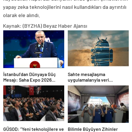
yapay zeka teknolojilerini nasıl kullandıkları da ayrıntılı
olarak ele alındı.
Kaynak: (BYZHA) Beyaz Haber Ajansı
İstanbul’dan Dünyaya Güç
Sahte mesajlaşma
Mesajı: Saha Expo 2026
uygulamalarıyla veri
Rekorlarla Kapılarını Kapattı
sızdırıyorlar- Haber Şafak
GÜSOD: “Yeni teknolojilere ve
Bilimle Büyüyen Zihinler