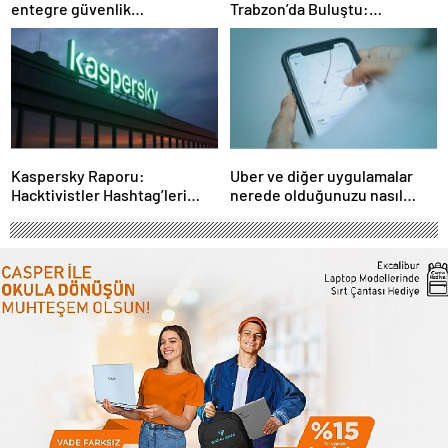
entegre güvenlik
Trabzon’da Buluştu:
sistemlerine önem artacak”-
STEAMFEST’te Bilim Rüzgârı
Haber Şafak
Esti!- Haber Şafak
Kaspersky Raporu:
Uber ve diğer uygulamalar
Hacktivistler Hashtag’leri
nerede olduğunuzu nasıl
Koordinasyon Aracı Olarak
biliyor?- Haber Şafak
Kullanıyor, 2025’te
Saldırılarda DDoS Öne
Çıkıyor- Haber Şafak