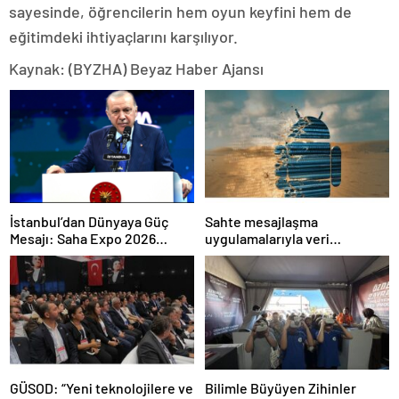
sayesinde, öğrencilerin hem oyun keyfini hem de
eğitimdeki ihtiyaçlarını karşılıyor.
Kaynak: (BYZHA) Beyaz Haber Ajansı
İstanbul’dan Dünyaya Güç
Sahte mesajlaşma
Mesajı: Saha Expo 2026
uygulamalarıyla veri
Rekorlarla Kapılarını Kapattı
sızdırıyorlar- Haber Şafak
GÜSOD: “Yeni teknolojilere ve
Bilimle Büyüyen Zihinler