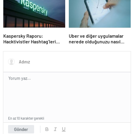
Kaspersky Raporu:
Uber ve diğer uygulamalar
Hacktivistler Hashtag’leri
nerede olduğunuzu nasıl
Koordinasyon Aracı Olarak
biliyor?- Haber Şafak
Kullanıyor, 2025’te
Saldırılarda DDoS Öne
Çıkıyor- Haber Şafak
En az 10 karakter gerekli
Gönder