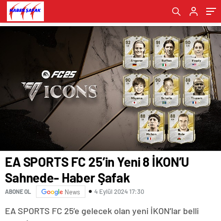
yapay zekaya yatırım yapıyor- Haber Şafak
Şafak
Ürünlerini Sergileyecek- Haber Şafak
monitörünü tanıttı- Haber Şafak
EA SPORTS FC 25’in Yeni 8 İKON’U
Sahnede- Haber Şafak
4 Eylül 2024 17:30
ABONE OL
News
EA SPORTS FC 25’e gelecek olan yeni İKON’lar belli