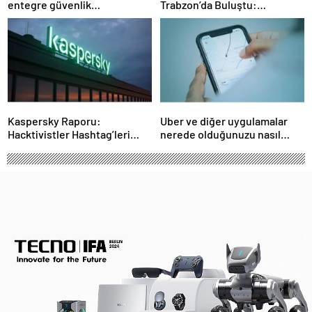
entegre güvenlik
Trabzon’da Buluştu:
sistemlerine önem artacak”-
STEAMFEST’te Bilim Rüzgârı
Haber Şafak
Esti!- Haber Şafak
Kaspersky Raporu:
Uber ve diğer uygulamalar
Hacktivistler Hashtag’leri
nerede olduğunuzu nasıl
Koordinasyon Aracı Olarak
biliyor?- Haber Şafak
Kullanıyor, 2025’te
Saldırılarda DDoS Öne
Çıkıyor- Haber Şafak