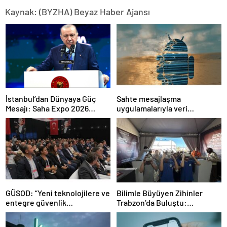
Kaynak: (BYZHA) Beyaz Haber Ajansı
İstanbul’dan Dünyaya Güç
Sahte mesajlaşma
Mesajı: Saha Expo 2026
uygulamalarıyla veri
Rekorlarla Kapılarını Kapattı
sızdırıyorlar- Haber Şafak
GÜSOD: “Yeni teknolojilere ve
Bilimle Büyüyen Zihinler
entegre güvenlik
Trabzon’da Buluştu:
sistemlerine önem artacak”-
STEAMFEST’te Bilim Rüzgârı
Haber Şafak
Esti!- Haber Şafak