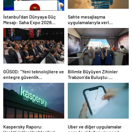
İstanbul’dan Dünyaya Güç
Sahte mesajlaşma
Mesajı: Saha Expo 2026
uygulamalarıyla veri
Rekorlarla Kapılarını Kapattı
sızdırıyorlar- Haber Şafak
GÜSOD: “Yeni teknolojilere ve
Bilimle Büyüyen Zihinler
entegre güvenlik
Trabzon’da Buluştu:
sistemlerine önem artacak”-
STEAMFEST’te Bilim Rüzgârı
Haber Şafak
Esti!- Haber Şafak
Kaspersky Raporu:
Uber ve diğer uygulamalar