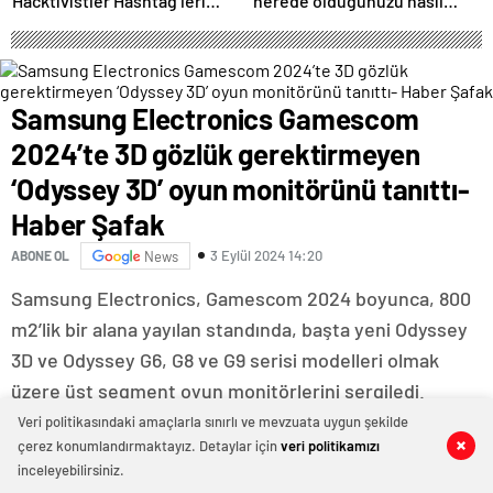
Hacktivistler Hashtag’leri
nerede olduğunuzu nasıl
Koordinasyon Aracı Olarak
biliyor?- Haber Şafak
Kullanıyor, 2025’te
Saldırılarda DDoS Öne
Çıkıyor- Haber Şafak
Samsung Electronics Gamescom
2024’te 3D gözlük gerektirmeyen
‘Odyssey 3D’ oyun monitörünü tanıttı-
Haber Şafak
3 Eylül 2024 14:20
ABONE OL
News
Samsung Electronics, Gamescom 2024 boyunca, 800
m2’lik bir alana yayılan standında, başta yeni Odyssey
3D ve Odyssey G6, G8 ve G9 serisi modelleri olmak
üzere üst segment oyun monitörlerini sergiledi.
Dünyanın en büyük oyun fuarlarından Gamescom
Veri politikasındaki amaçlarla sınırlı ve mevzuata uygun şekilde
çerez konumlandırmaktayız. Detaylar için
veri politikamızı
0
0
0
0
0
0
0
0
0
0
2024, aralarında donanım, yazılım ve oyun içeriği
inceleyebilirsiniz.
üreticilerinin yer aldığı 1.400’den fazla katılımcıya ev