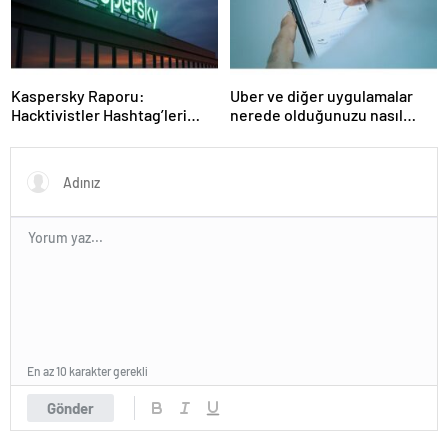
Kaspersky Raporu:
Uber ve diğer uygulamalar
Hacktivistler Hashtag’leri
nerede olduğunuzu nasıl
Koordinasyon Aracı Olarak
biliyor?- Haber Şafak
Kullanıyor, 2025’te
Saldırılarda DDoS Öne
Çıkıyor- Haber Şafak
En az 10 karakter gerekli
Gönder