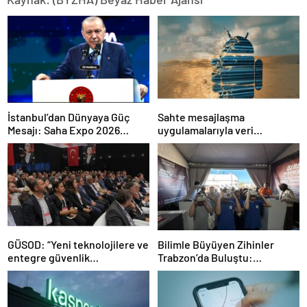
İstanbul’dan Dünyaya Güç
Sahte mesajlaşma
Mesajı: Saha Expo 2026
uygulamalarıyla veri
Rekorlarla Kapılarını Kapattı
sızdırıyorlar- Haber Şafak
GÜSOD: “Yeni teknolojilere ve
Bilimle Büyüyen Zihinler
entegre güvenlik
Trabzon’da Buluştu:
sistemlerine önem artacak”-
STEAMFEST’te Bilim Rüzgârı
Haber Şafak
Esti!- Haber Şafak