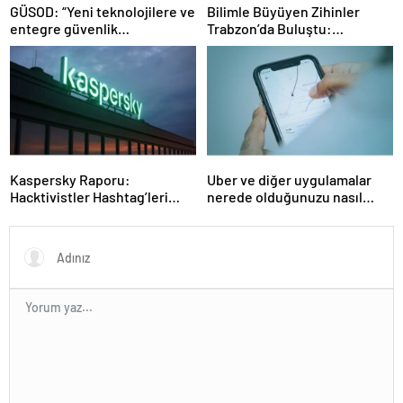
GÜSOD: “Yeni teknolojilere ve
Bilimle Büyüyen Zihinler
entegre güvenlik
Trabzon’da Buluştu:
sistemlerine önem artacak”-
STEAMFEST’te Bilim Rüzgârı
Haber Şafak
Esti!- Haber Şafak
Kaspersky Raporu:
Uber ve diğer uygulamalar
Hacktivistler Hashtag’leri
nerede olduğunuzu nasıl
Koordinasyon Aracı Olarak
biliyor?- Haber Şafak
Kullanıyor, 2025’te
Saldırılarda DDoS Öne
Çıkıyor- Haber Şafak