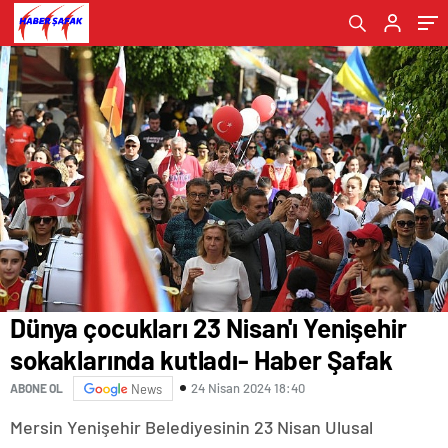
Dünya çocukları 23 Nisan'ı Yenişehir
sokaklarında kutladı- Haber Şafak
24 Nisan 2024 18:40
ABONE OL
News
Mersin Yenişehir Belediyesinin 23 Nisan Ulusal