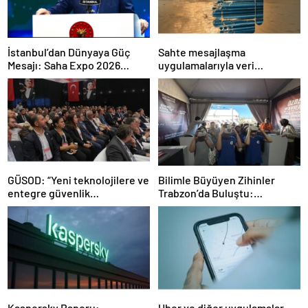
İstanbul’dan Dünyaya Güç
Sahte mesajlaşma
Mesajı: Saha Expo 2026
uygulamalarıyla veri
Rekorlarla Kapılarını Kapattı
sızdırıyorlar- Haber Şafak
GÜSOD: “Yeni teknolojilere ve
Bilimle Büyüyen Zihinler
entegre güvenlik
Trabzon’da Buluştu:
sistemlerine önem artacak”-
STEAMFEST’te Bilim Rüzgârı
Haber Şafak
Esti!- Haber Şafak
Kaspersky Raporu:
Uber ve diğer uygulamalar