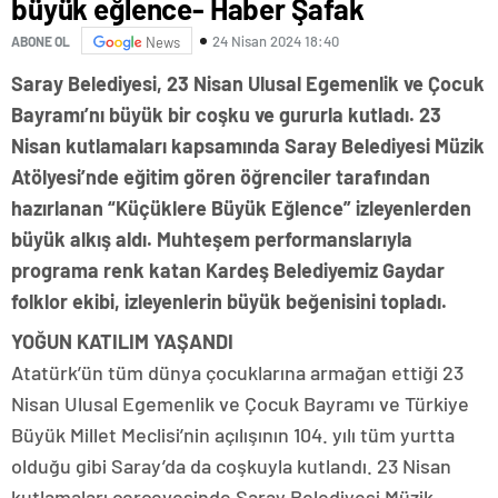
büyük eğlence- Haber Şafak
24 Nisan 2024 18:40
ABONE OL
News
Saray Belediyesi, 23 Nisan Ulusal Egemenlik ve Çocuk
Bayramı’nı büyük bir coşku ve gururla kutladı. 23
Nisan kutlamaları kapsamında Saray Belediyesi Müzik
Atölyesi’nde eğitim gören öğrenciler tarafından
hazırlanan “Küçüklere Büyük Eğlence” izleyenlerden
büyük alkış aldı. Muhteşem performanslarıyla
programa renk katan Kardeş Belediyemiz Gaydar
folklor ekibi, izleyenlerin büyük beğenisini topladı.
YOĞUN KATILIM YAŞANDI
Atatürk’ün tüm dünya çocuklarına armağan ettiği 23
Nisan Ulusal Egemenlik ve Çocuk Bayramı ve Türkiye
Büyük Millet Meclisi’nin açılışının 104. yılı tüm yurtta
olduğu gibi Saray’da da coşkuyla kutlandı. 23 Nisan
kutlamaları çerçevesinde Saray Belediyesi Müzik