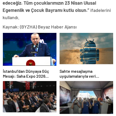
edeceğiz. Tüm çocuklarımızın 23 Nisan Ulusal
Egemenlik ve Çocuk Bayramı kutlu olsun.”
ifadelerini
kullandı.
Kaynak: (BYZHA) Beyaz Haber Ajansı
İstanbul’dan Dünyaya Güç
Sahte mesajlaşma
Mesajı: Saha Expo 2026
uygulamalarıyla veri
Rekorlarla Kapılarını Kapattı
sızdırıyorlar- Haber Şafak