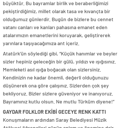
büyüktür. Bu bayramlar birlik ve beraberliğimizi
pekiştirdiğimiz, millet olarak tasa ve kıvançta bir
olduğumuz günlerdir. Bugün de bizlere bu cennet
vatanı canları ve kanları pahasına emanet eden
atalarımızın emanetlerini koruyarak, geliştirerek
yarınlara taşıyacağımıza ant içeriz.
Atatürk’ün söylediği gibi, “Küçük hanımlar ve beyler
sizler hepiniz geleceğin bir gülü, yıldızı ve ışığısınız.
Memleketi asıl ışığa boğacak olan sizlersiniz.
Kendinizin ne kadar önemli, değerli olduğunuzu
düşünerek ona göre çalışınız. Sizlerden çok şey
bekliyoruz. Bizler sizlere güveniyor ve inanıyoruz.
Bayramınız kutlu olsun. Ne mutlu Türküm diyene!”
GAYDAR FOLKLOR EKİBİ GECEYE RENK KATTI
Konuşmaların ardından Saray Belediyesi Müzik
Atölyesi öğrencileri günün anlam ve önemine dair