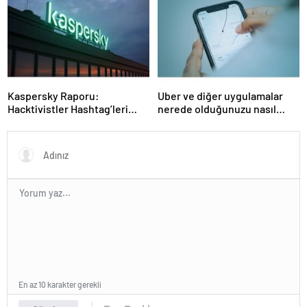
Haber Şafak
Esti!- Haber Şafak
Kaspersky Raporu:
Uber ve diğer uygulamalar
Hacktivistler Hashtag’leri
nerede olduğunuzu nasıl
Koordinasyon Aracı Olarak
biliyor?- Haber Şafak
Kullanıyor, 2025’te
Saldırılarda DDoS Öne
Çıkıyor- Haber Şafak
En az 10 karakter gerekli