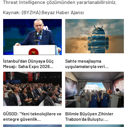
Threat Intelligence çözümünden yararlanabilirsiniz.
Kaynak: (BYZHA) Beyaz Haber Ajansı
İstanbul’dan Dünyaya Güç
Sahte mesajlaşma
Mesajı: Saha Expo 2026
uygulamalarıyla veri
Rekorlarla Kapılarını Kapattı
sızdırıyorlar- Haber Şafak
GÜSOD: “Yeni teknolojilere ve
Bilimle Büyüyen Zihinler
entegre güvenlik
Trabzon’da Buluştu:
sistemlerine önem artacak”-
STEAMFEST’te Bilim Rüzgârı