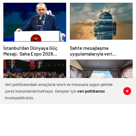
İstanbul’dan Dünyaya Güç
Sahte mesajlaşma
Mesajı: Saha Expo 2026
uygulamalarıyla veri
Rekorlarla Kapılarını Kapattı
sızdırıyorlar- Haber Şafak
Veri politikasındaki amaçlarla sınırlı ve mevzuata uygun şekilde
çerez konumlandırmaktayız. Detaylar için
veri politikamızı
0
0
0
0
0
0
inceleyebilirsiniz.
GÜSOD: “Yeni teknolojilere ve
Bilimle Büyüyen Zihinler
entegre güvenlik
Trabzon’da Buluştu:
sistemlerine önem artacak”-
STEAMFEST’te Bilim Rüzgârı
Haber Şafak
Esti!- Haber Şafak