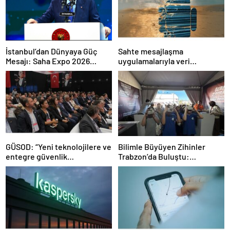
İstanbul’dan Dünyaya Güç
Sahte mesajlaşma
Mesajı: Saha Expo 2026
uygulamalarıyla veri
Rekorlarla Kapılarını Kapattı
sızdırıyorlar- Haber Şafak
GÜSOD: “Yeni teknolojilere ve
Bilimle Büyüyen Zihinler
entegre güvenlik
Trabzon’da Buluştu:
sistemlerine önem artacak”-
STEAMFEST’te Bilim Rüzgârı
Haber Şafak
Esti!- Haber Şafak