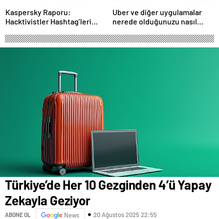
Kaspersky Raporu:
Uber ve diğer uygulamalar
Hacktivistler Hashtag’leri
nerede olduğunuzu nasıl
Koordinasyon Aracı Olarak
biliyor?- Haber Şafak
Kullanıyor, 2025’te
Saldırılarda DDoS Öne
Çıkıyor- Haber Şafak
Türkiye’de Her 10 Gezginden 4’ü Yapay
Zekayla Geziyor
20 Ağustos 2025 22:55
ABONE OL
News