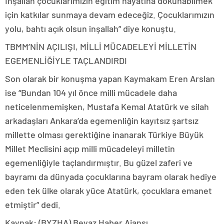
İnşallah çocuklarımızın eğitim hayatına dokunabilmek
için katkılar sunmaya devam edeceğiz. Çocuklarımızın
yolu, bahtı açık olsun inşallah” diye konuştu.
TBMM’NİN AÇILIŞI, MİLLİ MÜCADELEYİ MİLLETİN
EGEMENLİĞİYLE TAÇLANDIRDI
Son olarak bir konuşma yapan Kaymakam Eren Arslan
ise “Bundan 104 yıl önce milli mücadele daha
neticelenmemişken, Mustafa Kemal Atatürk ve silah
arkadaşları Ankara’da egemenliğin kayıtsız şartsız
millette olması gerektiğine inanarak Türkiye Büyük
Millet Meclisini açıp milli mücadeleyi milletin
egemenliğiyle taçlandırmıştır. Bu güzel zaferi ve
bayramı da dünyada çocuklarına bayram olarak hediye
eden tek ülke olarak yüce Atatürk, çocuklara emanet
etmiştir” dedi.
Kaynak: (BYZHA) Beyaz Haber Ajansı