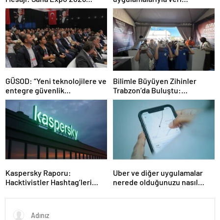
Rekorlarla Kapılarını Kapattı
sızdırıyorlar- Haber Şafak
GÜSOD: “Yeni teknolojilere ve
Bilimle Büyüyen Zihinler
entegre güvenlik
Trabzon’da Buluştu:
sistemlerine önem artacak”-
STEAMFEST’te Bilim Rüzgârı
Haber Şafak
Esti!- Haber Şafak
Kaspersky Raporu:
Uber ve diğer uygulamalar
Hacktivistler Hashtag’leri
nerede olduğunuzu nasıl
Koordinasyon Aracı Olarak
biliyor?- Haber Şafak
Kullanıyor, 2025’te
Saldırılarda DDoS Öne
Çıkıyor- Haber Şafak