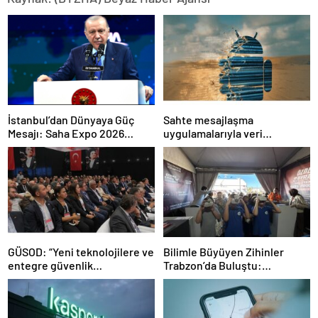
İstanbul’dan Dünyaya Güç
Sahte mesajlaşma
Mesajı: Saha Expo 2026
uygulamalarıyla veri
Rekorlarla Kapılarını Kapattı
sızdırıyorlar- Haber Şafak
GÜSOD: “Yeni teknolojilere ve
Bilimle Büyüyen Zihinler
entegre güvenlik
Trabzon’da Buluştu:
sistemlerine önem artacak”-
STEAMFEST’te Bilim Rüzgârı
Haber Şafak
Esti!- Haber Şafak