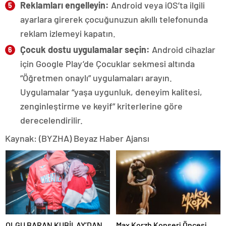
Reklamları engelleyin:
Android veya iOS’ta ilgili
ayarlara girerek çocuğunuzun akıllı telefonunda
reklam izlemeyi kapatın.
Çocuk dostu uygulamalar seçin:
Android cihazlar
için Google Play’de Çocuklar sekmesi altında
“Öğretmen onaylı” uygulamaları arayın.
Uygulamalar “yaşa uygunluk, deneyim kalitesi,
zenginleştirme ve keyif” kriterlerine göre
derecelendirilir.
Kaynak: (BYZHA) Beyaz Haber Ajansı
OLGU BARAN KUBİLAY’DAN
Max Korzh Konseri Öncesi