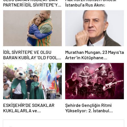
PARTNERİ İDİL SİVRİTEPE’YE
İstanbul’a Rus Akını:
ÖVGÜ DOLU SÖZLER!
İDİL SİVRİTEPE VE OLGU
Murathan Mungan, 23 Mayıs’ta
BARAN KUBİLAY ‘OLD FOOLS’
Arter’in Kütüphane
İLE TÜRSAK VAKFI İÇİN
Söyleşileri’ne Konuk Oluyor!
SAHNEDE!
ESKİŞEHİR’DE SOKAKLAR
Şehirde Gençliğin Ritmi
KUKLALARLA ve
Yükseliyor: 2. İstanbul
ÇOCUKLARIN NEŞESİYLE
Gençlik Müzik Festivali, 16–19
RENKLENİYOR!
Mayıs’ta Kentin Dört Bir
Yanında!