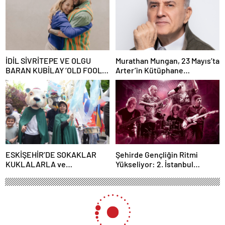
İDİL SİVRİTEPE VE OLGU
Murathan Mungan, 23 Mayıs’ta
BARAN KUBİLAY ‘OLD FOOLS’
Arter’in Kütüphane
İLE TÜRSAK VAKFI İÇİN
Söyleşileri’ne Konuk Oluyor!
SAHNEDE!
ESKİŞEHİR’DE SOKAKLAR
Şehirde Gençliğin Ritmi
KUKLALARLA ve
Yükseliyor: 2. İstanbul
ÇOCUKLARIN NEŞESİYLE
Gençlik Müzik Festivali, 16–19
RENKLENİYOR!
Mayıs’ta Kentin Dört Bir
Yanında!