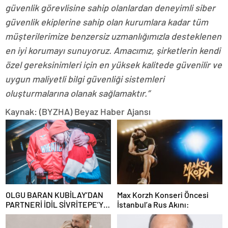
güvenlik görevlisine sahip olanlardan deneyimli siber
güvenlik ekiplerine sahip olan kurumlara kadar tüm
müşterilerimize benzersiz uzmanlığımızla desteklenen
en iyi korumayı sunuyoruz. Amacımız, şirketlerin kendi
özel gereksinimleri için en yüksek kalitede güvenilir ve
uygun maliyetli bilgi güvenliği sistemleri
oluşturmalarına olanak sağlamaktır.”
Kaynak: (BYZHA) Beyaz Haber Ajansı
OLGU BARAN KUBİLAY’DAN
Max Korzh Konseri Öncesi
PARTNERİ İDİL SİVRİTEPE’YE
İstanbul’a Rus Akını:
ÖVGÜ DOLU SÖZLER!