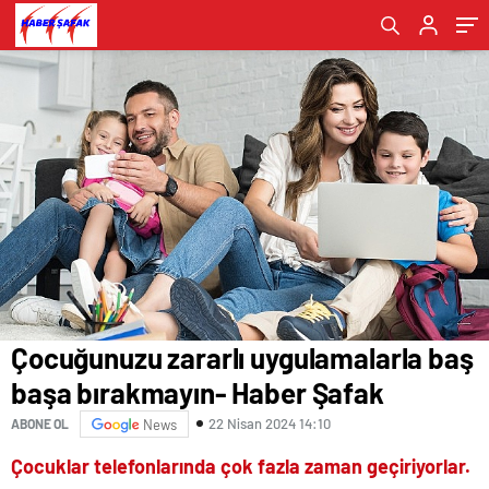
Çocuğunuzu zararlı uygulamalarla baş
başa bırakmayın- Haber Şafak
22 Nisan 2024 14:10
ABONE OL
News
Çocuklar telefonlarında çok fazla zaman geçiriyorlar.