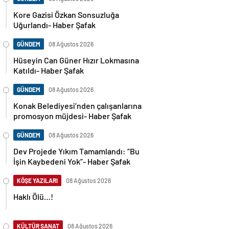
Kore Gazisi Özkan Sonsuzluğa
Uğurlandı- Haber Şafak
GÜNDEM
08 Ağustos 2026
Hüseyin Can Güner Hızır Lokmasına
Katıldı- Haber Şafak
GÜNDEM
08 Ağustos 2026
Konak Belediyesi’nden çalışanlarına
promosyon müjdesi- Haber Şafak
GÜNDEM
08 Ağustos 2026
Dev Projede Yıkım Tamamlandı: “Bu
İşin Kaybedeni Yok”- Haber Şafak
KÖŞE YAZILARI
08 Ağustos 2026
Haklı Ölü…!
KÜLTÜR SANAT
08 Ağustos 2026