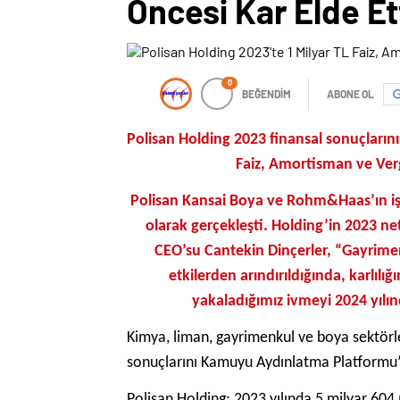
Öncesi Kar Elde Et
0
BEĞENDİM
ABONE OL
Polisan Holding 2023 finansal sonuçlarını 
Faiz, Amortisman ve Verg
Polisan Kansai Boya ve Rohm&Haas’ın işt
olarak gerçekleşti. Holding’in 2023 net
CEO’su Cantekin Dinçerler, “Gayrimen
etkilerden arındırıldığında, karlıl
yakaladığımız ivmeyi 2024 yılın
Kimya, liman, gayrimenkul ve boya sektörle
sonuçlarını Kamuyu Aydınlatma Platformu’n
Polisan Holding; 2023 yılında 5 milyar 604