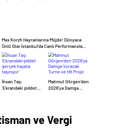
Max Korzh Hayranlarına Müjde! Dünyaca
Ünlü Star İstanbul’da Canlı Performansla
Hayranlarıyla Buluşuyor
İhsan Taş:
Mahmut Görgen’den
‘Ekrandaki şiddet
2026’ya Damga
gerçek hayata
Vuracak Turne ve
taşınıyor’
Hit Proje Yağmuru
rtisman ve Vergi