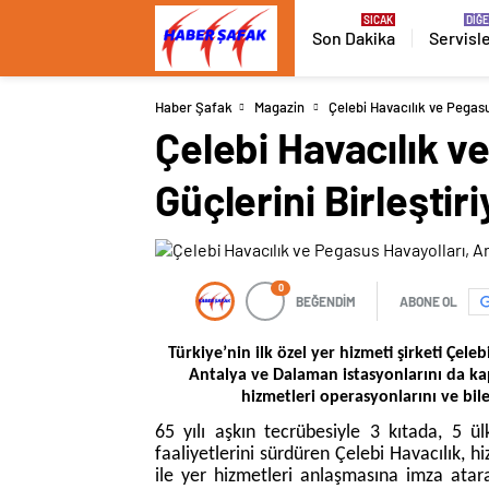
Son Dakika
Servisl
Haber Şafak
Magazin
Çelebi Havacılık ve Pegasu
Çelebi Havacılık v
Güçlerini Birleşti
0
BEĞENDİM
ABONE OL
Türkiye’nin ilk özel yer hizmeti şirketi Çeleb
Antalya ve Dalaman istasyonlarını da kap
hizmetleri operasyonlarını ve bile
65 yılı aşkın tecrübesiyle 3 kıtada, 5 ü
faaliyetlerini sürdüren Çelebi Havacılık, h
ile yer hizmetleri anlaşmasına imza ata