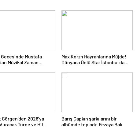
 Gecesinde Mustafa
Max Korzh Hayranlarına Müjde!
dan Müzikal Zaman
Dünyaca Ünlü Star İstanbul’da
uğu
Canlı Performansla Hayranlarıyla
Buluşuyor
 Görgen’den 2026’ya
Barış Çapkın şarkılarını bir
uracak Turne ve Hit
albümde topladı: Fezaya Bak
Yağmuru