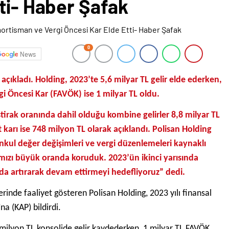
ti- Haber Şafak
0
News
açıkladı. Holding, 2023’te 5,6 milyar TL gelir elde ederken,
i Öncesi Kar (FAVÖK) ise 1 milyar TL oldu.
irak oranında dahil olduğu kombine gelirler 8,8 milyar TL
 karı ise 748 milyon TL olarak açıklandı. Polisan Holding
kul değer değişimleri ve vergi düzenlemeleri kaynaklı
ığımızı büyük oranda koruduk. 2023’ün ikinci yarısında
da artırarak devam ettirmeyi hedefliyoruz” dedi.
rinde faaliyet gösteren Polisan Holding, 2023 yılı finansal
a (KAP) bildirdi.
 milyon TL konsolide gelir kaydederken, 1 milyar TL FAVÖK