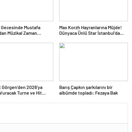
 Gecesinde Mustafa
Max Korzh Hayranlarına Müjde!
dan Müzikal Zaman
Dünyaca Ünlü Star İstanbul’da
uğu
Canlı Performansla Hayranlarıyla
Buluşuyor
 Görgen’den 2026’ya
Barış Çapkın şarkılarını bir
uracak Turne ve Hit
albümde topladı: Fezaya Bak
Yağmuru