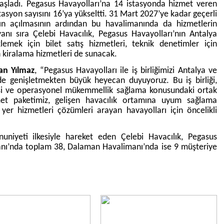
aşladı. Pegasus Havayolları’na 14 istasyonda hizmet veren
asyon sayısını 16’ya yükseltti. 31 Mart 2027’ye kadar geçerli
n açılmasının ardından bu havalimanında da hizmetlerin
yanı sıra Çelebi Havacılık, Pegasus Havayolları’nın Antalya
lemek için bilet satış hizmetleri, teknik denetimler için
 kiralama hizmetleri de sunacak.
an Yılmaz
, “Pegasus Havayolları ile iş birliğimizi Antalya ve
de genişletmekten büyük heyecan duyuyoruz. Bu iş birliği,
esi ve operasyonel mükemmellik sağlama konusundaki ortak
izmet paketimiz, gelişen havacılık ortamına uyum sağlama
r yer hizmetleri çözümleri arayan havayolları için öncelikli
mnuniyeti ilkesiyle hareket eden Çelebi Havacılık, Pegasus
manı’nda toplam 38, Dalaman Havalimanı’nda ise 9 müşteriye