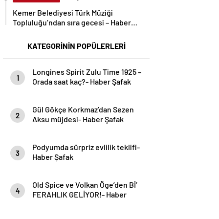
Kemer Belediyesi Türk Müziği
Topluluğu’ndan sıra gecesi – Haber
Şafak
KATEGORİNİN POPÜLERLERİ
Longines Spirit Zulu Time 1925 –
1
Orada saat kaç?- Haber Şafak
Gül Gökçe Korkmaz’dan Sezen
2
Aksu müjdesi- Haber Şafak
Podyumda sürpriz evlilik teklifi-
3
Haber Şafak
Old Spice ve Volkan Öge’den Bİ’
4
FERAHLIK GELİYOR!- Haber
Şafak