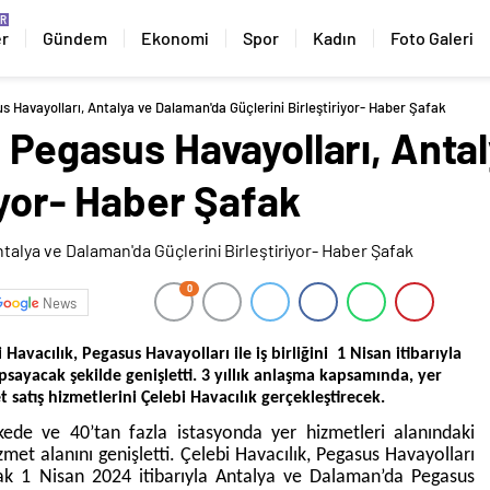
er
Gündem
Ekonomi
Spor
Kadın
Foto Galeri
s Havayolları, Antalya ve Dalaman'da Güçlerini Birleştiriyor- Haber Şafak
e Pegasus Havayolları, Anta
riyor- Haber Şafak
0
News
i Havacılık, Pegasus Havayolları ile iş birliğini 1 Nisan itibarıyla
sayacak şekilde genişletti. 3 yıllık anlaşma kapsamında, yer
t satış hizmetlerini Çelebi Havacılık gerçekleştirecek.
lkede ve 40’tan fazla istasyonda yer hizmetleri alanındaki
izmet alanını genişletti. Çelebi Havacılık, Pegasus Havayolları
rak 1 Nisan 2024 itibarıyla Antalya ve Dalaman’da Pegasus