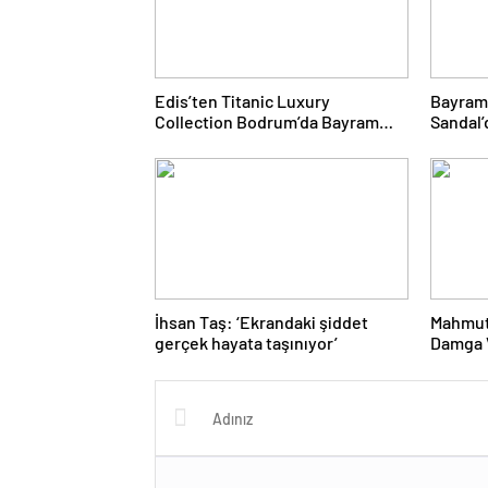
Edis’ten Titanic Luxury
Bayram
Collection Bodrum’da Bayram
Sandal’
Gecesine Damga Vuran
Yolcul
Performans
İhsan Taş: ‘Ekrandaki şiddet
Mahmut
gerçek hayata taşınıyor’
Damga V
Proje 