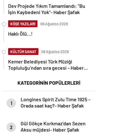
Dev Projede Yıkım Tamamlandı: “Bu
İşin Kaybedeni Yok”- Haber Şafak
KÖŞE YAZILARI
06 Ağustos 2026
Haklı Ölü…!
KÜLTÜR SANAT
06 Ağustos 2026
Kemer Belediyesi Türk Müziği
Topluluğu’ndan sıra gecesi – Haber
Şafak
KATEGORİNİN POPÜLERLERİ
Longines Spirit Zulu Time 1925 –
1
Orada saat kaç?- Haber Şafak
Gül Gökçe Korkmaz’dan Sezen
2
Aksu müjdesi- Haber Şafak