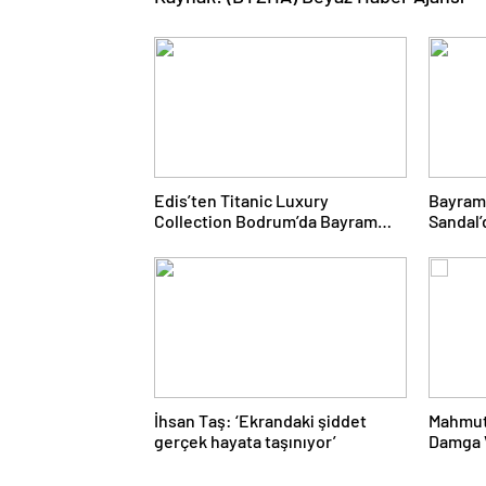
Edis’ten Titanic Luxury
Bayram
Collection Bodrum’da Bayram
Sandal’
Gecesine Damga Vuran
Yolcul
Performans
İhsan Taş: ‘Ekrandaki şiddet
Mahmut
gerçek hayata taşınıyor’
Damga V
Proje 