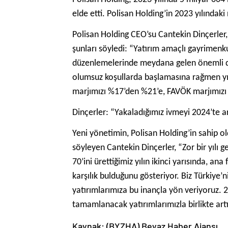
elde etti. Polisan Holding’in 2023 yılındak
Polisan Holding CEO’su Cantekin Dinçerler, 2
şunları söyledi: “Yatırım amaçlı gayrimenku
düzenlemelerinde meydana gelen önemli deği
olumsuz koşullarda başlamasına rağmen yılı
marjımızı %17’den %21’e, FAVÖK marjımızı 
Dinçerler: “Yakaladığımız ivmeyi 2024’te a
Yeni yönetimin, Polisan Holding’in sahip old
söyleyen Cantekin Dinçerler, “Zor bir yılı 
70’ini ürettiğimiz yılın ikinci yarısında, an
karşılık bulduğunu gösteriyor. Biz Türkiye
yatırımlarımıza bu inançla yön veriyoruz. 2
tamamlanacak yatırımlarımızla birlikte a
Kaynak: (BYZHA) Beyaz Haber Ajansı