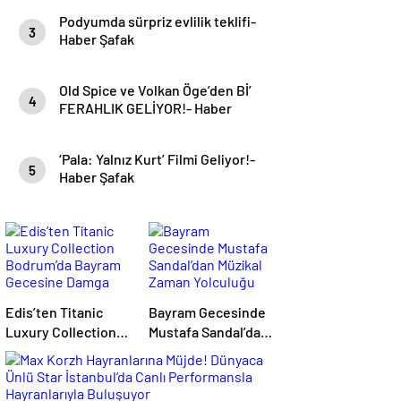
Podyumda sürpriz evlilik teklifi-
3
Haber Şafak
Old Spice ve Volkan Öge’den Bİ’
4
FERAHLIK GELİYOR!- Haber
Şafak
‘Pala: Yalnız Kurt’ Filmi Geliyor!-
5
Haber Şafak
Edis’ten Titanic
Bayram Gecesinde
Luxury Collection
Mustafa Sandal’dan
Bodrum’da Bayram
Müzikal Zaman
Gecesine Damga
Yolculuğu
Vuran Performans