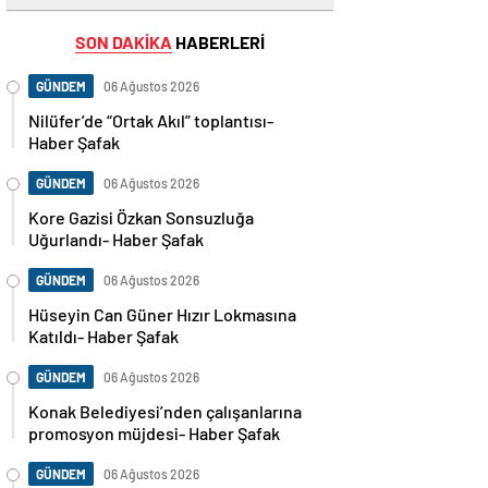
SON DAKİKA
HABERLERİ
GÜNDEM
06 Ağustos 2026
Nilüfer’de “Ortak Akıl” toplantısı-
Haber Şafak
GÜNDEM
06 Ağustos 2026
Kore Gazisi Özkan Sonsuzluğa
Uğurlandı- Haber Şafak
GÜNDEM
06 Ağustos 2026
Hüseyin Can Güner Hızır Lokmasına
Katıldı- Haber Şafak
GÜNDEM
06 Ağustos 2026
Konak Belediyesi’nden çalışanlarına
promosyon müjdesi- Haber Şafak
GÜNDEM
06 Ağustos 2026