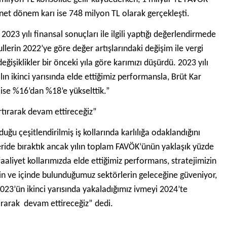
i net dönem karı ise 748 milyon TL olarak gerçekleşti.
023 yılı finansal sonuçları ile ilgili yaptığı değerlendirmede
llerin 2022’ye göre değer artışlarındaki değişim ile vergi
şiklikler bir önceki yıla göre karımızı düşürdü. 2023 yılı
n ikinci yarısında elde ettiğimiz performansla, Brüt Kar
ise %16’dan %18’e yükselttik.”
rtırarak devam ettireceğiz”
uğu çeşitlendirilmiş iş kollarında karlılığa odaklandığını
geride bıraktık ancak yılın toplam FAVÖK’ünün yaklaşık yüzde
a faaliyet kollarımızda elde ettiğimiz performans, stratejimizin
’nin ve içinde bulunduğumuz sektörlerin geleceğine güveniyor,
023’ün ikinci yarısında yakaladığımız ivmeyi 2024’te
rtırarak devam ettireceğiz” dedi.