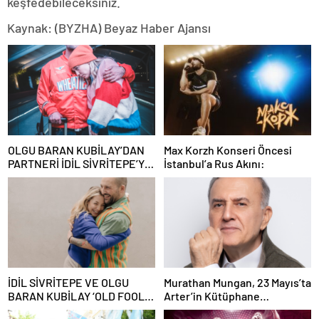
keşfedebileceksiniz.
Kaynak: (BYZHA) Beyaz Haber Ajansı
OLGU BARAN KUBİLAY’DAN
Max Korzh Konseri Öncesi
PARTNERİ İDİL SİVRİTEPE’YE
İstanbul’a Rus Akını:
ÖVGÜ DOLU SÖZLER!
İDİL SİVRİTEPE VE OLGU
Murathan Mungan, 23 Mayıs’ta
BARAN KUBİLAY ‘OLD FOOLS’
Arter’in Kütüphane
İLE TÜRSAK VAKFI İÇİN
Söyleşileri’ne Konuk Oluyor!