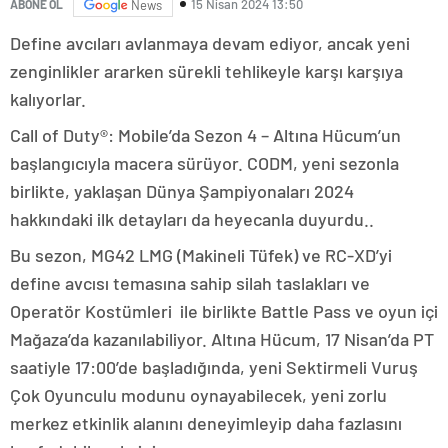
15 Nisan 2024 13:50
ABONE OL
News
Define avcıları avlanmaya devam ediyor, ancak yeni
zenginlikler ararken sürekli tehlikeyle karşı karşıya
kalıyorlar.
Call of Duty®: Mobile’da Sezon 4 – Altına Hücum’un
başlangıcıyla macera sürüyor. CODM, yeni sezonla
birlikte, yaklaşan Dünya Şampiyonaları 2024
hakkındaki ilk detayları da heyecanla duyurdu..
Bu sezon, MG42 LMG (Makineli Tüfek) ve RC-XD’yi
define avcısı temasına sahip silah taslakları ve
Operatör Kostümleri ile birlikte Battle Pass ve oyun içi
Mağaza’da kazanılabiliyor. Altına Hücum, 17 Nisan’da PT
saatiyle 17:00’de başladığında, yeni Sektirmeli Vuruş
Çok Oyunculu modunu oynayabilecek, yeni zorlu
merkez etkinlik alanını deneyimleyip daha fazlasını