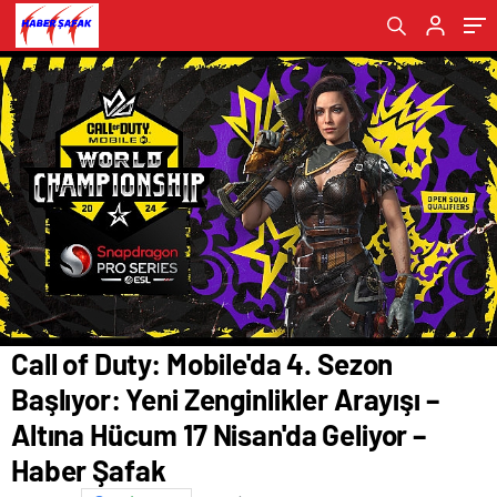
Nisan'da Geliyor – Haber Şafak
Şafak
Call of Duty: Mobile'da 4. Sezon
Başlıyor: Yeni Zenginlikler Arayışı –
Altına Hücum 17 Nisan'da Geliyor –
Haber Şafak