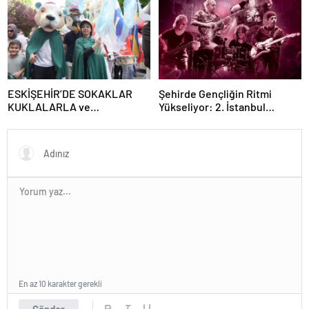
SAHNEDE!
ESKİŞEHİR’DE SOKAKLAR
Şehirde Gençliğin Ritmi
KUKLALARLA ve
Yükseliyor: 2. İstanbul
ÇOCUKLARIN NEŞESİYLE
Gençlik Müzik Festivali, 16–19
RENKLENİYOR!
Mayıs’ta Kentin Dört Bir
Yanında!
En az 10 karakter gerekli
Gönder