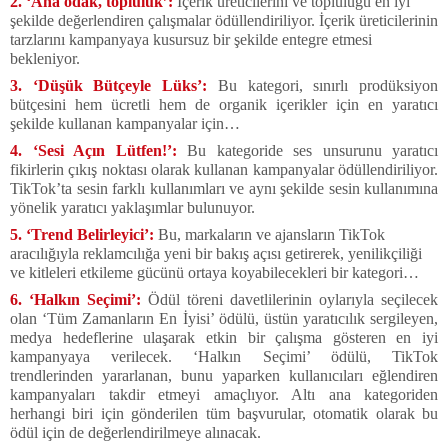
2. ‘Ana odak, topluluk’:
İçerik üreticilerini ve topluluğu en iyi
şekilde değerlendiren çalışmalar ödüllendiriliyor. İçerik üreticilerinin
tarzlarını kampanyaya kusursuz bir şekilde entegre etmesi
bekleniyor.
3. ‘Düşük Bütçeyle Lüks’:
Bu kategori, sınırlı prodüksiyon
bütçesini hem ücretli hem de organik içerikler için en yaratıcı
şekilde kullanan kampanyalar için…
4. ‘Sesi Açın Lütfen!’:
Bu kategoride ses unsurunu yaratıcı
fikirlerin çıkış noktası olarak kullanan kampanyalar ödüllendiriliyor.
TikTok’ta sesin farklı kullanımları ve aynı şekilde sesin kullanımına
yönelik yaratıcı yaklaşımlar bulunuyor.
5. ‘Trend Belirleyici’:
Bu, markaların ve ajansların TikTok
aracılığıyla reklamcılığa yeni bir bakış açısı getirerek, yenilikçiliği
ve kitleleri etkileme gücünü ortaya koyabilecekleri bir kategori…
6. ‘Halkın Seçimi’:
Ödül töreni davetlilerinin oylarıyla seçilecek
olan ‘Tüm Zamanların En İyisi’ ödülü, üstün yaratıcılık sergileyen,
medya hedeflerine ulaşarak etkin bir çalışma gösteren en iyi
kampanyaya verilecek. ‘Halkın Seçimi’ ödülü, TikTok
trendlerinden yararlanan, bunu yaparken kullanıcıları eğlendiren
kampanyaları takdir etmeyi amaçlıyor. Altı ana kategoriden
herhangi biri için gönderilen tüm başvurular, otomatik olarak bu
ödül için de değerlendirilmeye alınacak.