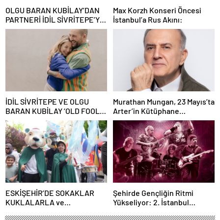
OLGU BARAN KUBİLAY’DAN
Max Korzh Konseri Öncesi
PARTNERİ İDİL SİVRİTEPE’YE
İstanbul’a Rus Akını:
ÖVGÜ DOLU SÖZLER!
İDİL SİVRİTEPE VE OLGU
Murathan Mungan, 23 Mayıs’ta
BARAN KUBİLAY ‘OLD FOOLS’
Arter’in Kütüphane
İLE TÜRSAK VAKFI İÇİN
Söyleşileri’ne Konuk Oluyor!
SAHNEDE!
ESKİŞEHİR’DE SOKAKLAR
Şehirde Gençliğin Ritmi
KUKLALARLA ve
Yükseliyor: 2. İstanbul
ÇOCUKLARIN NEŞESİYLE
Gençlik Müzik Festivali, 16–19