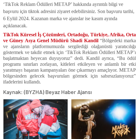
‘TikTok Reklam Ödülleri METAP’ hakkında ayrıntılı bilgi ve
başvuru için tiktok adresini ziyaret edebilirsiniz. Son başvuru tarihi,
6 Eylül 2024. Kazanan marka ve ajanslar ise kasım ayında
açıklanacak.
TikTok Küresel İş Çözümleri, Ortadoğu, Türkiye, Afrika, Orta
ve Güney Asya Genel Müdürü Shadi Kandil
“Bölgedeki marka
ve ajansların platformumuzda sergilediği olağanüstü yaratıcılığı
göstermek ve takdir etmek için ‘TikTok Reklam Ödülleri METAP’ı
başlatmaktan heyecan duyuyoruz” dedi. Kandil ayrıca, “Bu ödül
programı sınırları zorlayan, kitleleri etkileyen ve anlamlı bir etki
yaratmayı başaran kampanyaları öne çıkarmayı amaçlıyor. METAP
bölgesinden gelecek başvuruları görmek için sabırsızlanıyoruz”
ifadelerini kullandı.
Kaynak: (BYZHA) Beyaz Haber Ajansı