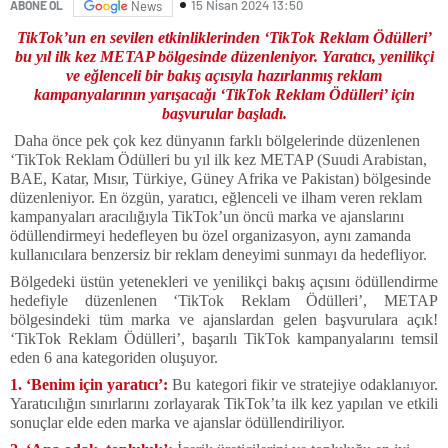
15 Nisan 2024 13:50
ABONE OL
News
TikTok’un en sevilen etkinliklerinden ‘TikTok Reklam Ödülleri’
bu yıl ilk kez METAP bölgesinde düzenleniyor. Yaratıcı, yenilikçi
ve eğlenceli bir bakış açısıyla hazırlanmış reklam
kampanyalarının yarışacağı ‘TikTok Reklam Ödülleri’ için
başvurular başladı.
Daha önce pek çok kez dünyanın farklı bölgelerinde düzenlenen
‘TikTok Reklam Ödülleri bu yıl ilk kez METAP (Suudi Arabistan,
BAE, Katar, Mısır, Türkiye, Güney Afrika ve Pakistan) bölgesinde
düzenleniyor. En özgün, yaratıcı, eğlenceli ve ilham veren reklam
kampanyaları aracılığıyla TikTok’un öncü marka ve ajanslarını
ödüllendirmeyi hedefleyen bu özel organizasyon, aynı zamanda
kullanıcılara benzersiz bir reklam deneyimi sunmayı da hedefliyor.
Bölgedeki üstün yetenekleri ve yenilikçi bakış açısını ödüllendirme
hedefiyle düzenlenen ‘TikTok Reklam Ödülleri’, METAP
bölgesindeki tüm marka ve ajanslardan gelen başvurulara açık!
‘TikTok Reklam Ödülleri’, başarılı TikTok kampanyalarını temsil
eden 6 ana kategoriden oluşuyor.
1. ‘Benim için yaratıcı’:
Bu kategori fikir ve stratejiye odaklanıyor.
Yaratıcılığın sınırlarını zorlayarak TikTok’ta ilk kez yapılan ve etkili
sonuçlar elde eden marka ve ajanslar ödüllendiriliyor.