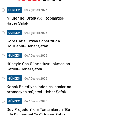
GÜNDEM
04 Ağustos 2026
Nilüfer’de “Ortak Akıl” toplantısı-
Haber Şafak
GÜNDEM
04 Ağustos 2026
Kore Gazisi Özkan Sonsuzluğa
Uğurlandı- Haber Şafak
GÜNDEM
04 Ağustos 2026
Hüseyin Can Güner Hızır Lokmasına
Katıldı- Haber Şafak
GÜNDEM
04 Ağustos 2026
Konak Belediyesi’nden çalışanlarına
promosyon müjdesi- Haber Şafak
GÜNDEM
04 Ağustos 2026
Dev Projede Yıkım Tamamlandı: “Bu
İşin Kaybedeni Yok”- Haber Şafak