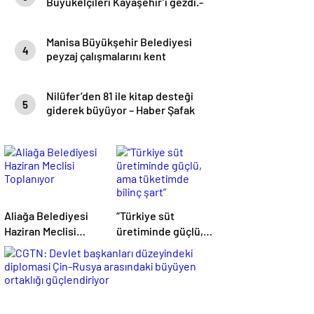
Büyükelçileri Kayaşehir’i gezdi.-
Haber Şafak
Manisa Büyükşehir Belediyesi
4
peyzaj çalışmalarını kent
genelinde sürdürüyor- Haber
Şafak
Nilüfer’den 81 ile kitap desteği
5
giderek büyüyor – Haber Şafak
Aliağa Belediyesi
“Türkiye süt
Haziran Meclisi
üretiminde güçlü,
Toplanıyor
ama tüketimde
bilinç şart”