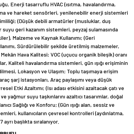
uğu, Enerji tasarruflu HVAC (ısıtma, havalandırma,
a ve hareket sensörleri, yenilenebilir enerji sistemleri
imliliği; (Düşük debili armatürler (musluklar, duş
mur suyu geri kazanım sistemleri, peyzaj sulamasında
iler), Malzeme ve Kaynak Kullanımı; (Geri
nımı, Sürdürülebilir şekilde üretilmiş malzemeler,
 İç Mekân Hava Kalitesi; VOC (uçucu organik bileşik) oranı
ar, Kaliteli havalandırma sistemleri, gün ışığı erişiminin
ilmesi, Lokasyon ve Ulaşım; Toplu taşımaya erişim
li araç şarj istasyonları, Araç paylaşımı veya düşük
sel Etki Azaltımı; (Isı adası etkisini azaltacak çatı ve
e yağmur suyu taşkınlarını azaltıcı tasarımlar, doğal
anıcı Sağlığı ve Konforu; (Gün ışığı alan, sessiz ve
emleri, kullanıcıların çevresel kontrolleri (aydınlatma,
7 ayrı başlıkta sıralanıyor.
ARRUFU