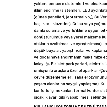
yalıtım, pencere sistemleri ve bina kab
iklimlendirme) sistemleri, LED aydınlatm
(güneş panelleri, jeotermal vb.), Su Ver
başlıkları, klozetler), Gri su veya yağ
damla sulama ve yerli/iklime uygun bitk
dönüştürülmüş veya yerel malzeme kulla
atıkların azaltılması ve ayrıştırılması),
düşük boyalar, yapıştırıcılar ve kaplamal
ve doğal havalandırmanın maksimize ed
kolaylığı, Bisiklet park yerleri, elektrik
emisyonlu araçlara özel otoparklar) Çevre
çevre düzenlemeleri, saha erozyonunu v
yaşam alanlarına saygılı yapılaşma), Kull
konforlu iç mekanlar, termal konfor sist
sıcaklık ayarı gibi) yapabilmesi şeklinde 
KULLANICI KONFORU VE ENERJİ TAS