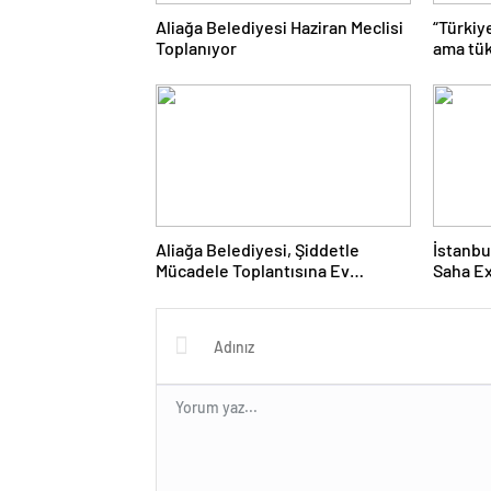
Aliağa Belediyesi Haziran Meclisi
“Türkiy
Toplanıyor
ama tük
Aliağa Belediyesi, Şiddetle
İstanbu
Mücadele Toplantısına Ev
Saha Ex
Sahipliği Yaptı
Kapılar