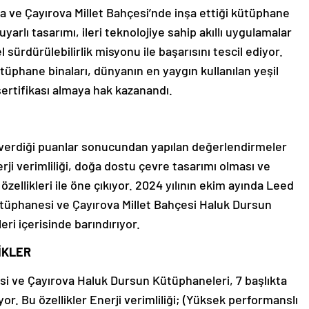
a ve Çayırova Millet Bahçesi’nde inşa ettiği kütüphane
yarlı tasarımı, ileri teknolojiye sahip akıllı uygulamalar
ürdürülebilirlik misyonu ile başarısını tescil ediyor.
üphane binaları, dünyanın en yaygın kullanılan yeşil
sertifikası almaya hak kazanandı.
 verdiği puanlar sonucundan yapılan değerlendirmeler
nerji verimliliği, doğa dostu çevre tasarımı olması ve
 özellikleri ile öne çıkıyor. 2024 yılının ekim ayında Leed
Kütüphanesi ve Çayırova Millet Bahçesi Haluk Dursun
eri içerisinde barındırıyor.
İKLER
si ve Çayırova Haluk Dursun Kütüphaneleri, 7 başlıkta
or. Bu özellikler Enerji verimliliği; (Yüksek performanslı