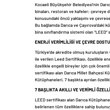
Kocaeli Büyükşehir Belediyesi’nin Darıc
binaları, restoran ve kafeler; çevreye du
konusundaki öncü yaklaşımı ve çevresel s
Bu bağlamda Darıca ve Çayırova’daki küt
bina sınıflandırma sistemi olan “LEED” 
ENERJİ VERİMLİLİĞİ VE ÇEVRE DOSTU
Türkiye’de akredite olmuş kuruluşların
ile verilen Leed Sertifikası, özellikle e
özellikle engelli bireyler için çok önemli
sertifikası alan Darıca Millet Bahçesi 
Kütüphaneleri, 7 başlıkta ayrılan özellikl
7 BAŞLIKTA AKILLI VE VERİMLİ ÖZELL
LEED sertifikası alan Darıca Kütüphane
belirlenen tüm özelliklere sahip bulunuy