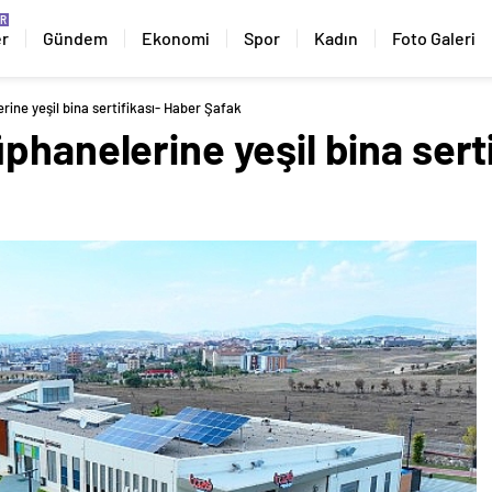
er
Gündem
Ekonomi
Spor
Kadın
Foto Galeri
rine yeşil bina sertifikası- Haber Şafak
phanelerine yeşil bina sert