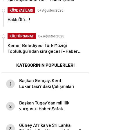
KÖŞE YAZILARI
04 Ağustos 2026
Haklı Ölü…!
KÜLTÜR SANAT
04 Ağustos 2026
Kemer Belediyesi Türk Müziği
Topluluğu’ndan sıra gecesi – Haber
Şafak
KATEGORİNİN POPÜLERLERİ
Başkan Gençay, Kent
1
Lokantası’ndaki Çalışmaları
İnceledi- Haber Şafak
Başkan Tugay’dan millilik
2
vurgusu- Haber Şafak
Güney Afrika ve Sri Lanka
3