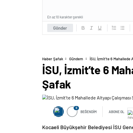
En az 10 karakter gerekli
Gönder
Haber Şafak
Gündem
İSU, İzmit’te 6 Mahallede
İSU, İzmit’te 6 Ma
Şafak
0
BEĞENDİM
ABONE OL
Kocaeli Büyükşehir Belediyesi İSU Genel