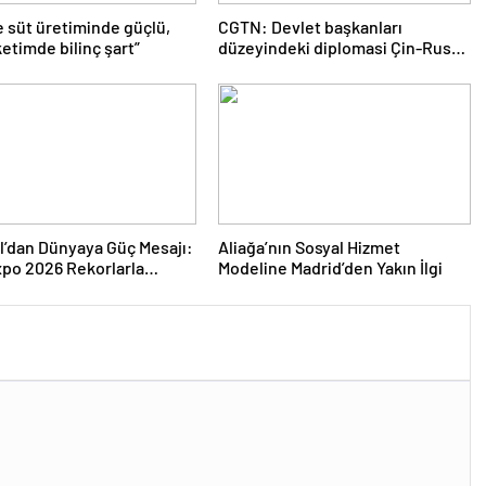
e süt üretiminde güçlü,
CGTN: Devlet başkanları
etimde bilinç şart”
düzeyindeki diplomasi Çin-Rusya
arasındaki büyüyen ortaklığı
güçlendiriyor
l’dan Dünyaya Güç Mesajı:
Aliağa’nın Sosyal Hizmet
po 2026 Rekorlarla
Modeline Madrid’den Yakın İlgi
ını Kapattı