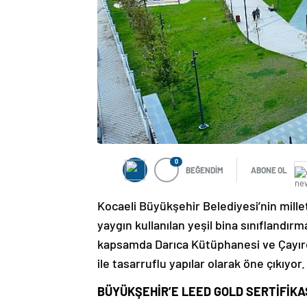
0
BEĞENDİM
ABONE OL
Kocaeli Büyükşehir Belediyesi’nin mille
yaygın kullanılan yeşil bina sınıflandır
kapsamda Darıca Kütüphanesi ve Çayırov
ile tasarruflu yapılar olarak öne çıkıyor.
BÜYÜKŞEHİR’E LEED GOLD SERTİFİKA