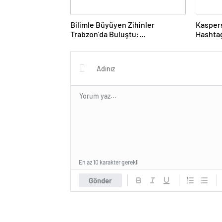
Bilimle Büyüyen Zihinler
Kaspers
Trabzon’da Buluştu:
Hashtag
STEAMFEST’te Bilim Rüzgârı
Olarak 
Esti!- Haber Şafak
Saldırı
Haber 
En az 10 karakter gerekli
Gönder