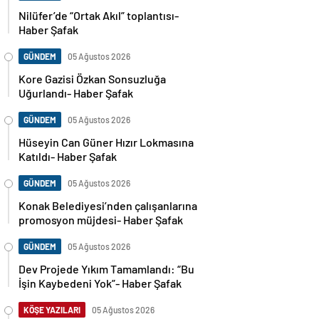
Nilüfer’de “Ortak Akıl” toplantısı-
Haber Şafak
GÜNDEM
05 Ağustos 2026
Kore Gazisi Özkan Sonsuzluğa
Uğurlandı- Haber Şafak
GÜNDEM
05 Ağustos 2026
Hüseyin Can Güner Hızır Lokmasına
Katıldı- Haber Şafak
GÜNDEM
05 Ağustos 2026
Konak Belediyesi’nden çalışanlarına
promosyon müjdesi- Haber Şafak
GÜNDEM
05 Ağustos 2026
Dev Projede Yıkım Tamamlandı: “Bu
İşin Kaybedeni Yok”- Haber Şafak
KÖŞE YAZILARI
05 Ağustos 2026