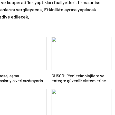
k ve kooperatifler yaptıkları faaliyetleri, firmalar ise
anlarını sergileyecek. Etkinlikte ayrıca yapılacak
hediye edilecek.
mesajlaşma
GÜSOD: “Yeni teknolojilere ve
alarıyla veri sızdırıyorlar-
entegre güvenlik sistemlerine
Şafak
önem artacak”- Haber Şafak