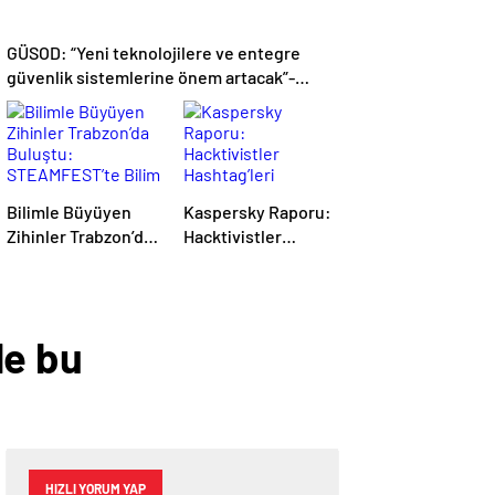
GÜSOD: “Yeni teknolojilere ve entegre
güvenlik sistemlerine önem artacak”-
Haber Şafak
Bilimle Büyüyen
Kaspersky Raporu:
Zihinler Trabzon’da
Hacktivistler
Buluştu:
Hashtag’leri
STEAMFEST’te
Koordinasyon Aracı
Bilim Rüzgârı Esti!-
Olarak Kullanıyor,
Haber Şafak
2025’te Saldırılarda
le bu
DDoS Öne Çıkıyor-
Haber Şafak
HIZLI YORUM YAP