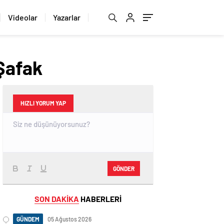
Videolar
Yazarlar
 Şafak
HIZLI YORUM YAP
GÖNDER
SON DAKİKA
HABERLERİ
GÜNDEM
05 Ağustos 2026