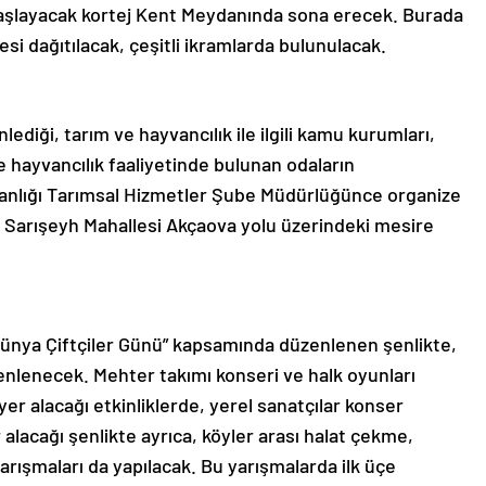
başlayacak kortej Kent Meydanında sona erecek. Burada
esi dağıtılacak, çeşitli ikramlarda bulunulacak.
ediği, tarım ve hayvancılık ile ilgili kamu kurumları,
 ve hayvancılık faaliyetinde bulunan odaların
aşkanlığı Tarımsal Hizmetler Şube Müdürlüğünce organize
t Sarışeyh Mahallesi Akçaova yolu üzerindeki mesire
“Dünya Çiftçiler Günü” kapsamında düzenlenen şenlikte,
üzenlenecek. Mehter takımı konseri ve halk oyunları
 yer alacağı etkinliklerde, yerel sanatçılar konser
alacağı şenlikte ayrıca, köyler arası halat çekme,
arışmaları da yapılacak. Bu yarışmalarda ilk üçe