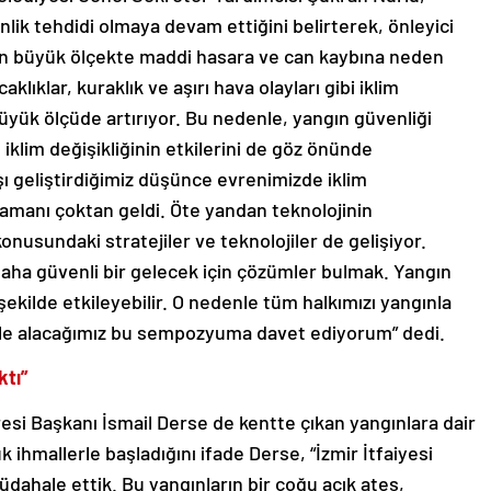
nlik tehdidi olmaya devam ettiğini belirterek, önleyici
rın büyük ölçekte maddi hasara ve can kaybına neden
lıklar, kuraklık ve aşırı hava olayları gibi iklim
 büyük ölçüde artırıyor. Bu nedenle, yangın güvenliği
 iklim değişikliğinin etkilerini de göz önünde
 geliştirdiğimiz düşünce evrenimizde iklim
amanı çoktan geldi. Öte yandan teknolojinin
konusundaki stratejiler ve teknolojiler de gelişiyor.
aha güvenli bir gelecek için çözümler bulmak. Yangın
şekilde etkileyebilir. O nedenle tüm halkımızı yangınla
le alacağımız bu sempozyuma davet ediyorum” dedi.
ktı”
resi Başkanı İsmail Derse de kentte çıkan yangınlara dair
k ihmallerle başladığını ifade Derse, “İzmir İtfaiyesi
üdahale ettik. Bu yangınların bir çoğu açık ateş,