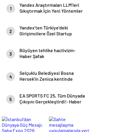
Yandex Araştırmaları LLM’leri
1
Sıkıştırmak İçin Yeni Yöntemler
Geliştirerek Yapay Zeka Dağıtım
Maliyetlerini 8 Kata Kadar
Yandex’ten Türkiye’deki
Azalttı- Haber Şafak
2
Girişimcilere Özel Startup
Programı- Haber Şafak
Büyüyen tehlike hactivizm-
3
Haber Şafak
Selçuklu Belediyesi Bosna
4
Hersek'in Zenica kentinde
düzenlenen Çocuk Şenliği'nin
final gününde halk oyunları
EA SPORTS FC 25, Tüm Dünyada
ekibiyle sahne aldı- Haber Şafak
5
Çıkışını Gerçekleştirdi!- Haber
Şafak