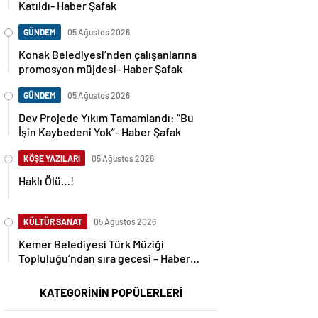
Katıldı- Haber Şafak
GÜNDEM
05 Ağustos 2026
Konak Belediyesi’nden çalışanlarına
promosyon müjdesi- Haber Şafak
GÜNDEM
05 Ağustos 2026
Dev Projede Yıkım Tamamlandı: “Bu
İşin Kaybedeni Yok”- Haber Şafak
KÖŞE YAZILARI
05 Ağustos 2026
Haklı Ölü…!
KÜLTÜR SANAT
05 Ağustos 2026
Kemer Belediyesi Türk Müziği
Topluluğu’ndan sıra gecesi – Haber
Şafak
KATEGORİNİN POPÜLERLERİ