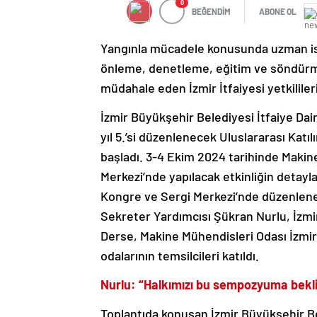
0
BEĞENDİM
ABONE OL
Yangınla mücadele konusunda uzman is
önleme, denetleme, eğitim ve söndürme 
müdahale eden İzmir İtfaiyesi yetkilil
İzmir Büyükşehir Belediyesi İtfaiye Daire
yıl 5.’si düzenlenecek Uluslararası Katı
başladı. 3-4 Ekim 2024 tarihinde Maki
Merkezi’nde yapılacak etkinliğin detaylar
Kongre ve Sergi Merkezi’nde düzenlene
Sekreter Yardımcısı Şükran Nurlu, İzmir
Derse, Makine Mühendisleri Odası İzmir
odalarının temsilcileri katıldı.
Nurlu: “Halkımızı bu sempozyuma bekl
Toplantıda konuşan İzmir Büyükşehir B