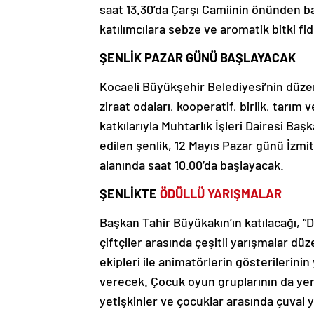
saat 13.30’da Çarşı Camiinin önünden 
katılımcılara sebze ve aromatik bitki fid
ŞENLİK PAZAR GÜNÜ BAŞLAYACAK
Kocaeli Büyükşehir Belediyesi’nin düzenl
ziraat odaları, kooperatif, birlik, tarım
katkılarıyla Muhtarlık İşleri Dairesi B
edilen şenlik, 12 Mayıs Pazar günü İzmi
alanında saat 10.00’da başlayacak.
ŞENLİKTE
ÖDÜLLÜ YARIŞMALAR
Başkan Tahir Büyükakın’ın katılacağı, 
çiftçiler arasında çeşitli yarışmalar d
ekipleri ile animatörlerin gösterilerinin
verecek. Çocuk oyun gruplarının da yer 
yetişkinler ve çocuklar arasında çuval y