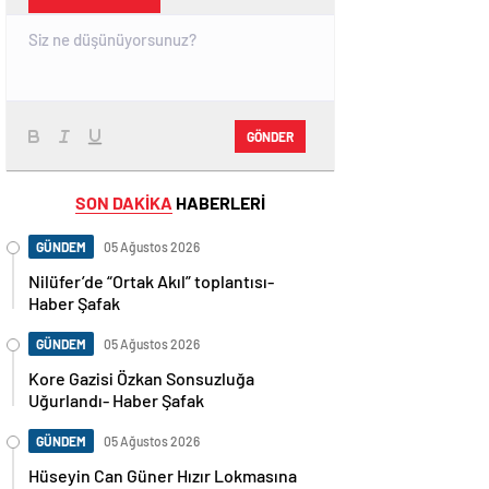
GÖNDER
SON DAKİKA
HABERLERİ
GÜNDEM
05 Ağustos 2026
Nilüfer’de “Ortak Akıl” toplantısı-
Haber Şafak
GÜNDEM
05 Ağustos 2026
Kore Gazisi Özkan Sonsuzluğa
Uğurlandı- Haber Şafak
GÜNDEM
05 Ağustos 2026
Hüseyin Can Güner Hızır Lokmasına