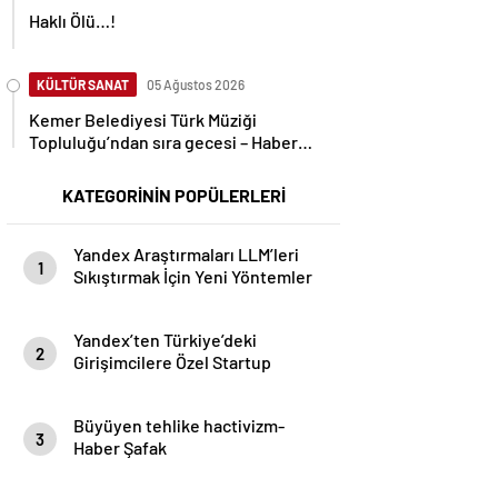
Haklı Ölü…!
KÜLTÜR SANAT
05 Ağustos 2026
Kemer Belediyesi Türk Müziği
Topluluğu’ndan sıra gecesi – Haber
Şafak
KATEGORİNİN POPÜLERLERİ
Yandex Araştırmaları LLM’leri
1
Sıkıştırmak İçin Yeni Yöntemler
Geliştirerek Yapay Zeka Dağıtım
Maliyetlerini 8 Kata Kadar
Yandex’ten Türkiye’deki
Azalttı- Haber Şafak
2
Girişimcilere Özel Startup
Programı- Haber Şafak
Büyüyen tehlike hactivizm-
3
Haber Şafak