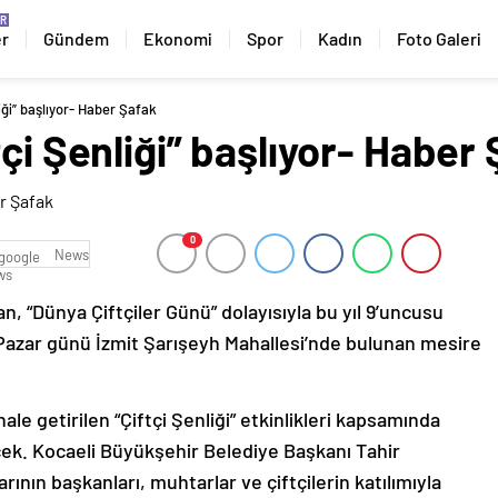
er
Gündem
Ekonomi
Spor
Kadın
Foto Galeri
iği” başlıyor- Haber Şafak
tçi Şenliği” başlıyor- Haber
0
News
n, “Dünya Çiftçiler Günü” dolayısıyla bu yıl 9’uncusu
s Pazar günü İzmit Şarışeyh Mahallesi’nde bulunan mesire
e getirilen “Çiftçi Şenliği” etkinlikleri kapsamında
k. Kocaeli Büyükşehir Belediye Başkanı Tahir
rının başkanları, muhtarlar ve çiftçilerin katılımıyla