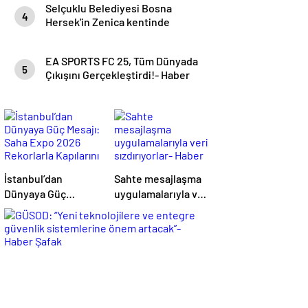
Selçuklu Belediyesi Bosna
4
Hersek'in Zenica kentinde
düzenlenen Çocuk Şenliği'nin
final gününde halk oyunları
EA SPORTS FC 25, Tüm Dünyada
ekibiyle sahne aldı- Haber Şafak
5
Çıkışını Gerçekleştirdi!- Haber
Şafak
İstanbul’dan
Sahte mesajlaşma
Dünyaya Güç
uygulamalarıyla veri
Mesajı: Saha Expo
sızdırıyorlar- Haber
2026 Rekorlarla
Şafak
Kapılarını Kapattı