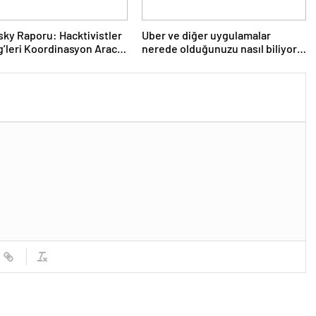
ky Raporu: Hacktivistler
Uber ve diğer uygulamalar
’leri Koordinasyon Aracı
nerede olduğunuzu nasıl biliyor?
Kullanıyor, 2025’te
- Haber Şafak
larda DDoS Öne Çıkıyor-
Şafak