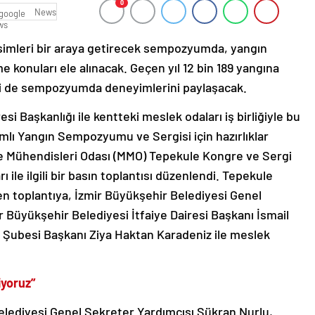
0
News
imleri bir araya getirecek sempozyumda, yangın
konuları ele alınacak. Geçen yıl 12 bin 189 yangına
eri de sempozyumda deneyimlerini paylaşacak.
si Başkanlığı ile kentteki meslek odaları iş birliğiyle bu
lımlı Yangın Sempozyumu ve Sergisi için hazırlıklar
ne Mühendisleri Odası (MMO) Tepekule Kongre ve Sergi
ı ile ilgili bir basın toplantısı düzenlendi. Tepekule
n toplantıya, İzmir Büyükşehir Belediyesi Genel
 Büyükşehir Belediyesi İtfaiye Dairesi Başkanı İsmail
 Şubesi Başkanı Ziya Haktan Karadeniz ile meslek
iyoruz”
elediyesi Genel Sekreter Yardımcısı Şükran Nurlu,