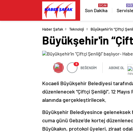
Son Dakika
Servisl
Haber Şafak
Teknoloji
Büyükşehir'in “Çiftçi Şenl
Büyükşehir'in “Çif
0
BEĞENDİM
ABONE OL
Kocaeli Büyükşehir Belediyesi tarafında
düzenlenecek “Çiftçi Şenliği”, 12 Mayı
alanında gerçekleştirilecek.
Büyükşehir Belediyesince geleneksek hal
cuma günü Gebze’de kortej düzenlenece
Büyükakın, protokol üyeleri, ziraat odala