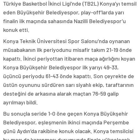
Türkiye Basketbol İkinci Ligi’nde (TB2L) Konya’yı temsil
eden Büyükşehir Belediyespor, play-off’larda yarı
finalin ilk maçında sahasında Nazilli Belediyespor’u
konuk etti.
Konya Teknik Üniversitesi Spor Salonu’nda oynanan
müsabakanın ilk periyodunu misafir takım 21-19 önde
kapattı. İkinci periyottan itibaren maça ağırlığını koyan
Konya Büyükşehir Belediyespor ilk yarıyı 49-33,
üçüncü periyodu 61-43 önde kapattı. Son çeyrekte de
üstün oyununu sürdüren sarı siyahlı ekip, taraftarının
desteğini de arkasına alarak maçtan 76-59 galip
ayrılmayı bildi.
Bu sonuçla seride 1-0 öne geçen Konya Büyükşehir
Belediyespor, eşleşmenin ikinci maçında Perşembe
günü Aydın’da rakibine konuk olacak. Konya temsilcisi
bu maçı da kazanması durumunda finale yükselecek.