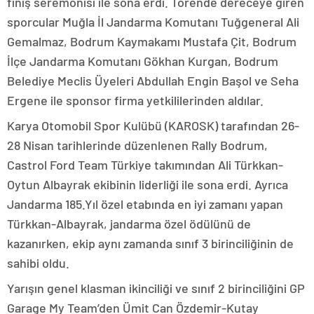
finiş seremonisi ile sona erdi. Törende dereceye giren
sporcular Muğla İl Jandarma Komutanı Tuğgeneral Ali
Gemalmaz, Bodrum Kaymakamı Mustafa Çit, Bodrum
İlçe Jandarma Komutanı Gökhan Kurgan, Bodrum
Belediye Meclis Üyeleri Abdullah Engin Başol ve Seha
Ergene ile sponsor firma yetkililerinden aldılar.
Karya Otomobil Spor Kulübü (KAROSK) tarafından 26-
28 Nisan tarihlerinde düzenlenen Rally Bodrum,
Castrol Ford Team Türkiye takımından Ali Türkkan-
Oytun Albayrak ekibinin liderliği ile sona erdi. Ayrıca
Jandarma 185.Yıl özel etabında en iyi zamanı yapan
Türkkan-Albayrak, jandarma özel ödülünü de
kazanırken, ekip aynı zamanda sınıf 3 birinciliğinin de
sahibi oldu.
Yarışın genel klasman ikinciliği ve sınıf 2 birinciliğini GP
Garage My Team’den Ümit Can Özdemir-Kutay