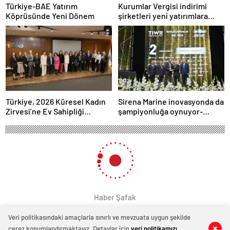
Türkiye-BAE Yatırım
Kurumlar Vergisi indirimi
Köprüsünde Yeni Dönem
şirketleri yeni yatırımlara
yönlendirecek
Türkiye, 2026 Küresel Kadın
Sirena Marine inovasyonda da
Zirvesi’ne Ev Sahipliği
şampiyonluğa oynuyor-
Yapacak
Haber Şafak
Haber Şafak
Veri politikasındaki amaçlarla sınırlı ve mevzuata uygun şekilde
çerez konumlandırmaktayız. Detaylar için
veri politikamızı
0
0
0
0
0
0
0
0
0
0