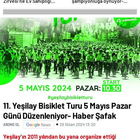
Zirvesi’ne Ev Sahipliği
şampiyonluğa oynuyor-
Yapacak
Haber Şafak
11. Yeşilay Bisiklet Turu 5 Mayıs Pazar
Günü Düzenleniyor- Haber Şafak
29 Nisan 2024 13:20
ABONE OL
News
Yeşilay’ın 2011 yılından bu yana organize ettiği