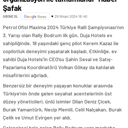
Şafak
29 Nisan 2024 16:40
ABONE OL
News
Petrol Ofisi Maxima 2024 Türkiye Ralli Şampiyonası’nın
3. Yarışı olan Rally Bodrum ilk gün, Duja Hotels ev
sahipliğinde, 18 yaşındaki genç pilot Kerem Kazaz ile
copilotluk deneyimi yaşatarak başladı. Etkinliğe, ev
sahibi Duja Hotels’in CEO’su Şahin Seval ve Satış-
Pazarlama Koordinatörü Volkan Gökay da katılarak
misafirlerini ağırladı.
Benzersiz bir deneyim yaşayan konuklar arasında
Türkiye’nin önde gelen seyahat acentelerinin üst
düzey yöneticileri, ünlü isimler Dilan Deniz Çicek,
Burak Yamantürk, Necip Memili, Celil Nalçakan, Burak
Çelik ve Umut Evirgen yer aldı.
Geleneksel hale gelen Rally Bodrum yaza merhaba