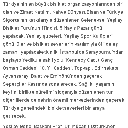
Türkiye’nin en büyük bisiklet organizasyonlarından biri
olan ve Ziraat Katılım, Kahve Dünyası,Bisan ve Türkiye
Sigorta’nın katkılarıyla düzenlenen Geleneksel Yeşilay
Bisiklet Turu’nun 11’incisi, 5 Mayıs Pazar günü
yapılacak. Yeşilay şubeleri, Yeşilay Spor Kulüpleri,
gönüllüler ve bisiklet severlerin katılımıyla 81 ilde eş
zamanlı yapılacaketkinlik, İstanbul’da Sarayburnu’ndan
başlayıp Yedikule sahil yolu (Kennedy Cad.), Genç
Osman Caddesi, 10. Yıl Caddesi, Topkapı, Edirnekapı,
Ayvansaray, Balat ve Eminönü’nden geçerek
Sepetçiler Kasrında sona erecek.“Sağlıklı yaşamın
keyfini birlikte sürelim” sloganıyla düzenlenen tur,
diğer illerde de şehrin önemli merkezlerinden geçerek
Türkiye genelindeki bisikletseverleri bir araya
getirecek.
Yeşilay Genel Başkanı Prof. Dr. Mücahit Öztürk,her