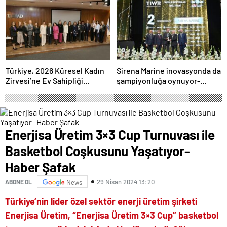
Türkiye, 2026 Küresel Kadın
Sirena Marine inovasyonda da
Zirvesi’ne Ev Sahipliği
şampiyonluğa oynuyor-
Yapacak
Haber Şafak
Enerjisa Üretim 3×3 Cup Turnuvası ile
Basketbol Coşkusunu Yaşatıyor-
Haber Şafak
29 Nisan 2024 13:20
ABONE OL
News
Türkiye’nin lider özel sektör enerji üretim şirketi
Enerjisa Üretim, “Enerjisa Üretim 3×3 Cup” basketbol