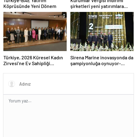
Türkiye-BAE Yatırım
Kurumlar Vergisi indirimi
Köprüsünde Yeni Dönem
şirketleri yeni yatırımlara
yönlendirecek
Türkiye, 2026 Küresel Kadın
Sirena Marine inovasyonda da
Zirvesi’ne Ev Sahipliği
şampiyonluğa oynuyor-
Yapacak
Haber Şafak