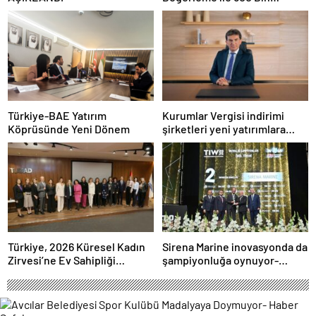
Dolarlık Yatırım Aldı
Türkiye-BAE Yatırım
Kurumlar Vergisi indirimi
Köprüsünde Yeni Dönem
şirketleri yeni yatırımlara
yönlendirecek
Türkiye, 2026 Küresel Kadın
Sirena Marine inovasyonda da
Zirvesi’ne Ev Sahipliği
şampiyonluğa oynuyor-
Yapacak
Haber Şafak