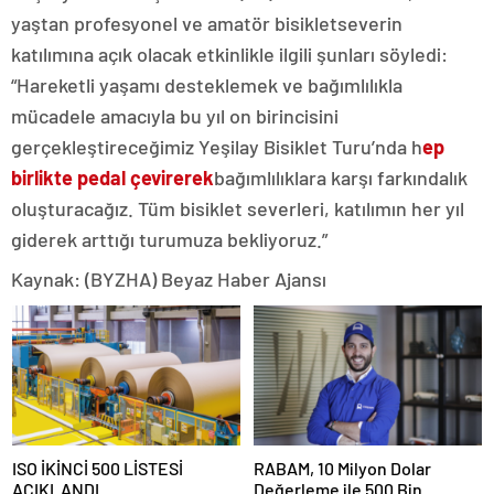
yaştan profesyonel ve amatör bisikletseverin
katılımına açık olacak etkinlikle ilgili şunları söyledi:
“Hareketli yaşamı desteklemek ve bağımlılıkla
mücadele amacıyla bu yıl on birincisini
gerçekleştireceğimiz Yeşilay Bisiklet Turu’nda h
ep
birlikte pedal çevirerek
bağımlılıklara karşı farkındalık
oluşturacağız. Tüm bisiklet severleri, katılımın her yıl
giderek arttığı turumuza bekliyoruz.”
Kaynak: (BYZHA) Beyaz Haber Ajansı
ISO İKİNCİ 500 LİSTESİ
RABAM, 10 Milyon Dolar
AÇIKLANDI
Değerleme ile 500 Bin