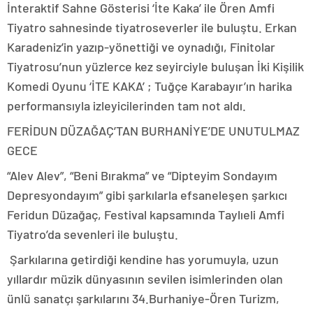
İnteraktif Sahne Gösterisi ‘İte Kaka’ ile Ören Amfi
Tiyatro sahnesinde tiyatroseverler ile buluştu. Erkan
Karadeniz’in yazıp-yönettiği ve oynadığı, Finitolar
Tiyatrosu’nun yüzlerce kez seyirciyle buluşan İki Kişilik
Komedi Oyunu ‘İTE KAKA’ ; Tuğçe Karabayır’ın harika
performansıyla izleyicilerinden tam not aldı.
FERİDUN DÜZAĞAÇ’TAN BURHANİYE’DE UNUTULMAZ
GECE
“Alev Alev”, “Beni Bırakma” ve “Dipteyim Sondayım
Depresyondayım” gibi şarkılarla efsaneleşen şarkıcı
Feridun Düzağaç, Festival kapsamında Taylıeli Amfi
Tiyatro’da sevenleri ile buluştu.
Şarkılarına getirdiği kendine has yorumuyla, uzun
yıllardır müzik dünyasının sevilen isimlerinden olan
ünlü sanatçı şarkılarını 34.Burhaniye-Ören Turizm,