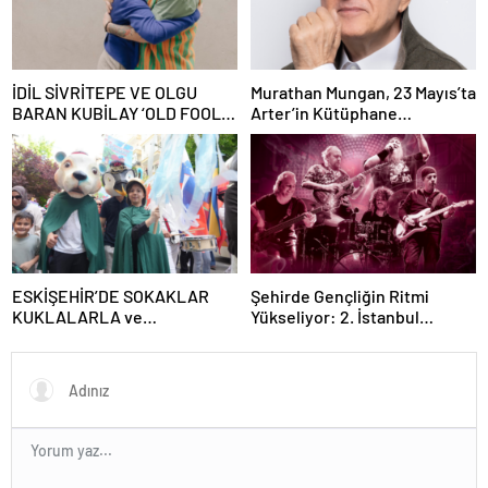
İDİL SİVRİTEPE VE OLGU
Murathan Mungan, 23 Mayıs’ta
BARAN KUBİLAY ‘OLD FOOLS’
Arter’in Kütüphane
İLE TÜRSAK VAKFI İÇİN
Söyleşileri’ne Konuk Oluyor!
SAHNEDE!
ESKİŞEHİR’DE SOKAKLAR
Şehirde Gençliğin Ritmi
KUKLALARLA ve
Yükseliyor: 2. İstanbul
ÇOCUKLARIN NEŞESİYLE
Gençlik Müzik Festivali, 16–19
RENKLENİYOR!
Mayıs’ta Kentin Dört Bir
Yanında!