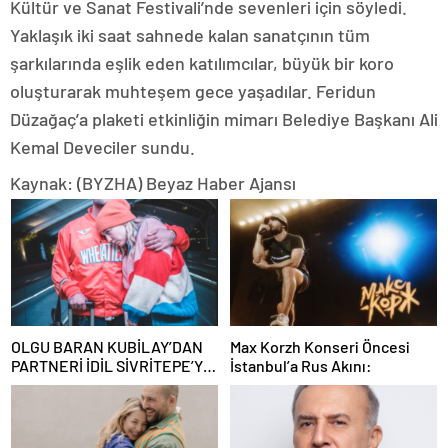
Kültür ve Sanat Festivali’nde sevenleri için söyledi.
Yaklaşık iki saat sahnede kalan sanatçının tüm
şarkılarında eşlik eden katılımcılar, büyük bir koro
oluşturarak muhteşem gece yaşadılar. Feridun
Düzağaç’a plaketi etkinliğin mimarı Belediye Başkanı Ali
Kemal Deveciler sundu.
Kaynak: (BYZHA) Beyaz Haber Ajansı
OLGU BARAN KUBİLAY’DAN
Max Korzh Konseri Öncesi
PARTNERİ İDİL SİVRİTEPE’YE
İstanbul’a Rus Akını:
ÖVGÜ DOLU SÖZLER!