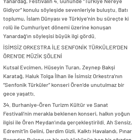
Yanardağ, Festivalin 4. Gününde “Türkiye Nereye
Gidiyor” konulu söyleşide sevenleriyle buluştu. Batı
toplumu, İslam Dünyası ve Türkiye’nin bu süreçte ki
rolü ile Cumhuriyet dönemi üzerine konuşan
Yanardağ’ın söyleşisi büyük ilgi gördü.
İSİMSİZ ORKESTRA İLE SENFONİK TÜRKÜLER’DEN
ÖREN’DE MÜZİK ŞÖLENİ
Kutsal Evcimen, Hüseyin Turan, Zeynep Bakşi
Karatağ, Haluk Tolga İlhan ile İsimsiz Orkestra’nın
“Senfonik Türküler” konseri Ören’de unutulmaz bir
gece yaşattı.
34. Burhaniye-Ören Turizm Kültür ve Sanat
Festivali’nin merakla beklenen konseri, halkın yoğun
ilgisi ile Ören Meydan’ında gerçekleştirildi. Ah Sensiz,
Edremit’în Gelini, Derdim Gizli, Kalktı Havalandı, Pınar
Başından Bulanır ve bir çok türkünün hep bir ağızdan