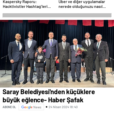
Kaspersky Raporu:
Uber ve diğer uygulamalar
Hacktivistler Hashtag’leri
nerede olduğunuzu nasıl
Koordinasyon Aracı Olarak
biliyor?- Haber Şafak
Kullanıyor, 2025’te
Saldırılarda DDoS Öne
Çıkıyor- Haber Şafak
Saray Belediyesi'nden küçüklere
büyük eğlence- Haber Şafak
24 Nisan 2024 18:40
ABONE OL
News