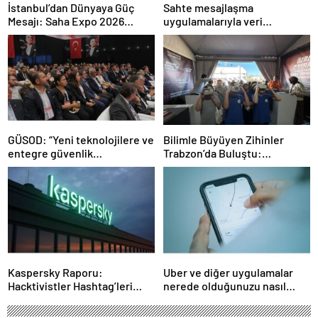
İstanbul’dan Dünyaya Güç
Sahte mesajlaşma
Mesajı: Saha Expo 2026
uygulamalarıyla veri
Rekorlarla Kapılarını Kapattı
sızdırıyorlar- Haber Şafak
GÜSOD: “Yeni teknolojilere ve
Bilimle Büyüyen Zihinler
entegre güvenlik
Trabzon’da Buluştu:
sistemlerine önem artacak”-
STEAMFEST’te Bilim Rüzgârı
Haber Şafak
Esti!- Haber Şafak
Kaspersky Raporu:
Uber ve diğer uygulamalar
Hacktivistler Hashtag’leri
nerede olduğunuzu nasıl
Koordinasyon Aracı Olarak
biliyor?- Haber Şafak
Kullanıyor, 2025’te