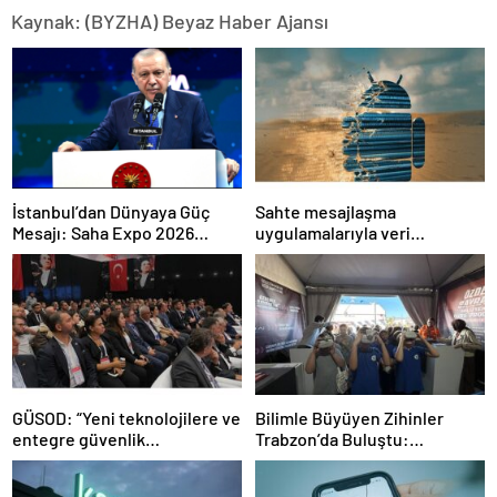
Kaynak: (BYZHA) Beyaz Haber Ajansı
İstanbul’dan Dünyaya Güç
Sahte mesajlaşma
Mesajı: Saha Expo 2026
uygulamalarıyla veri
Rekorlarla Kapılarını Kapattı
sızdırıyorlar- Haber Şafak
GÜSOD: “Yeni teknolojilere ve
Bilimle Büyüyen Zihinler
entegre güvenlik
Trabzon’da Buluştu:
sistemlerine önem artacak”-
STEAMFEST’te Bilim Rüzgârı
Haber Şafak
Esti!- Haber Şafak