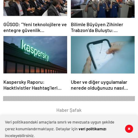
GÜSOD: “Yeni teknolojilere ve
Bilimle Büyüyen Zihinler
entegre güvenlik
Trabzon’da Buluştu:
sistemlerine önem artacak”-
STEAMFEST’te Bilim Rüzgârı
Haber Şafak
Esti!- Haber Şafak
Kaspersky Raporu:
Uber ve diğer uygulamalar
Hacktivistler Hashtag’leri
nerede olduğunuzu nasıl
Koordinasyon Aracı Olarak
biliyor?- Haber Şafak
Kullanıyor, 2025’te
Saldırılarda DDoS Öne
Haber Şafak
Çıkıyor- Haber Şafak
Veri politikasındaki amaçlarla sınırlı ve mevzuata uygun şekilde
çerez konumlandırmaktayız. Detaylar için
veri politikamızı
0
0
0
0
0
0
0
0
0
0
inceleyebilirsiniz.