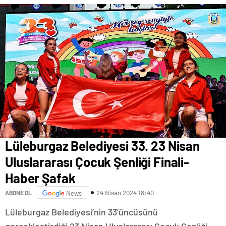
Saldırılarda DDoS Öne
Çıkıyor- Haber Şafak
Lüleburgaz Belediyesi 33. 23 Nisan
Uluslararası Çocuk Şenliği Finali-
Haber Şafak
24 Nisan 2024 18:40
ABONE OL
News
Lüleburgaz Belediyesi’nin 33’üncüsünü