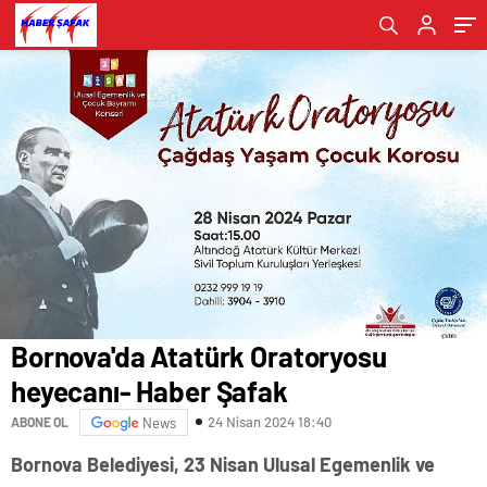
Şafak
Şafak
Bornova'da Atatürk Oratoryosu
heyecanı- Haber Şafak
24 Nisan 2024 18:40
ABONE OL
News
Bornova Belediyesi, 23 Nisan Ulusal Egemenlik ve