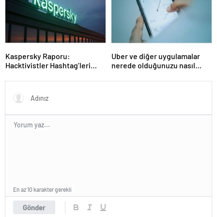
Kaspersky Raporu:
Uber ve diğer uygulamalar
Hacktivistler Hashtag’leri
nerede olduğunuzu nasıl
Koordinasyon Aracı Olarak
biliyor?- Haber Şafak
Kullanıyor, 2025’te
Saldırılarda DDoS Öne
Çıkıyor- Haber Şafak
En az 10 karakter gerekli
Gönder