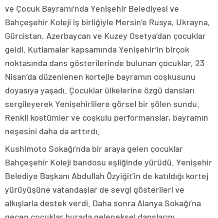
ve Çocuk Bayramı’nda Yenişehir Belediyesi ve
Bahçeşehir Koleji iş birliğiyle Mersin’e Rusya, Ukrayna,
Gürcistan, Azerbaycan ve Kuzey Osetya’dan çocuklar
geldi. Kutlamalar kapsamında Yenişehir’in birçok
noktasında dans gösterilerinde bulunan çocuklar, 23
Nisan’da düzenlenen kortejle bayramın coşkusunu
doyasıya yaşadı. Çocuklar ülkelerine özgü dansları
sergileyerek Yenişehirlilere görsel bir şölen sundu.
Renkli kostümler ve coşkulu performanslar, bayramın
neşesini daha da arttırdı.
Kushimoto Sokağı’nda bir araya gelen çocuklar
Bahçeşehir Koleji bandosu eşliğinde yürüdü. Yenişehir
Belediye Başkanı Abdullah Özyiğit’in de katıldığı kortej
yürüyüşüne vatandaşlar de sevgi gösterileri ve
alkışlarla destek verdi. Daha sonra Alanya Sokağı’na
geçen çocuklar burada geleneksel danslarını