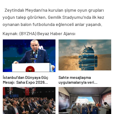
Zeytindalı Meydanı’na kurulan şişme oyun grupları
yoğun talep görürken, Gemlik Stadyumu’nda ilk kez
oynanan balon futbolunda eğlenceli anlar yaşandı.
Kaynak: (BYZHA) Beyaz Haber Ajansı
İstanbul’dan Dünyaya Güç
Sahte mesajlaşma
Mesajı: Saha Expo 2026
uygulamalarıyla veri
Rekorlarla Kapılarını Kapattı
sızdırıyorlar- Haber Şafak