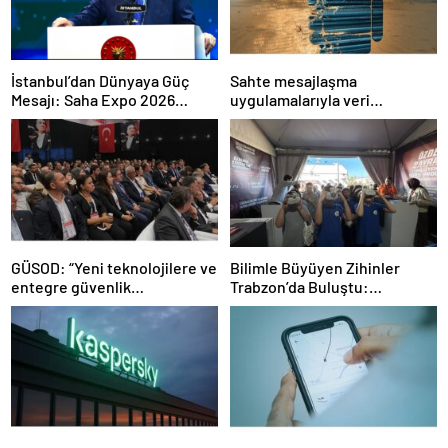
İstanbul’dan Dünyaya Güç
Sahte mesajlaşma
Mesajı: Saha Expo 2026
uygulamalarıyla veri
Rekorlarla Kapılarını Kapattı
sızdırıyorlar- Haber Şafak
GÜSOD: “Yeni teknolojilere ve
Bilimle Büyüyen Zihinler
entegre güvenlik
Trabzon’da Buluştu:
sistemlerine önem artacak”-
STEAMFEST’te Bilim Rüzgârı
Haber Şafak
Esti!- Haber Şafak