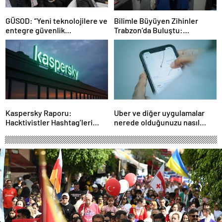
GÜSOD: “Yeni teknolojilere ve
Bilimle Büyüyen Zihinler
entegre güvenlik
Trabzon’da Buluştu:
sistemlerine önem artacak”-
STEAMFEST’te Bilim Rüzgârı
Haber Şafak
Esti!- Haber Şafak
Kaspersky Raporu:
Uber ve diğer uygulamalar
Hacktivistler Hashtag’leri
nerede olduğunuzu nasıl
Koordinasyon Aracı Olarak
biliyor?- Haber Şafak
Kullanıyor, 2025’te
Saldırılarda DDoS Öne
Çıkıyor- Haber Şafak