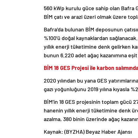
560 kWp kurulu güce sahip olan Bafra GES
BİM çatı ve arazi üzeri olmak üzere top
Bafra’da bulunan BİM deposunun çatısına
%100’ü doğal kaynaklardan sağlanacak.
yıllık enerji tüketimine denk gelirken k
bunun 6.220 adet ağaç kazanımına eşit
BİM 18 GES Projesi ile karbon salımınd
2020 yılından bu yana GES yatırımların
gazı yoğunluğunu 2019 yılına kıyasla %2
BİM’in 18 GES projesinin toplam gücü 27
hanenin yıllık enerji tüketimine denk ür
azalma, 380 binin üzerinde ağaç kazanı
Kaynak: (BYZHA) Beyaz Haber Ajansı