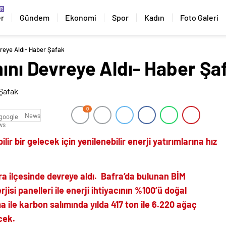
er
Gündem
Ekonomi
Spor
Kadın
Foto Galeri
vreye Aldı- Haber Şafak
mını Devreye Aldı- Haber Şa
0
News
lir bir gelecek için yenilenebilir enerji yatırımlarına hız
a ilçesinde devreye aldı. Bafra’da bulunan BİM
si panelleri ile enerji ihtiyacının %100’ü doğal
ile karbon salımında yılda 417 ton ile 6.220 ağaç
ecek.