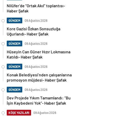
Nilüfer’de “Ortak Akıl” toplantısı-
Haber Şafak
GÜNDEM
09 Ağustos 2026
Kore Gazisi Özkan Sonsuzluğa
Uğurlandı- Haber Şafak
GÜNDEM
09 Ağustos 2026
Hüseyin Can Güner Hızır Lokmasına
Katıldı- Haber Şafak
GÜNDEM
09 Ağustos 2026
Konak Belediyesi’nden çalışanlarına
promosyon müjdesi- Haber Şafak
GÜNDEM
09 Ağustos 2026
Dev Projede Yıkım Tamamlandı: “Bu
İşin Kaybedeni Yok”- Haber Şafak
KÖŞE YAZILARI
09 Ağustos 2026