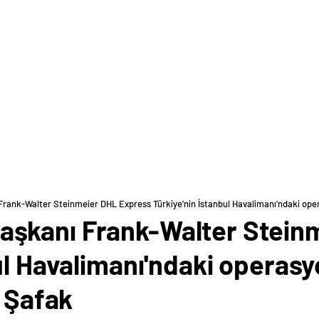
ank-Walter Steinmeier DHL Express Türkiye'nin İstanbul Havalimanı'ndaki oper
şkanı Frank-Walter Stein
ul Havalimanı'ndaki operas
r Şafak