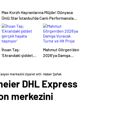
Max Korzh Hayranlarına Müjde! Dünyaca
Ünlü Star İstanbul’da Canlı Performansla
Hayranlarıyla Buluşuyor
İhsan Taş:
Mahmut Görgen’den
‘Ekrandaki şiddet
2026’ya Damga
gerçek hayata
Vuracak Turne ve
taşınıyor’
Hit Proje Yağmuru
asyon merkezini ziyaret etti- Haber Şafak
meier DHL Express
yon merkezini