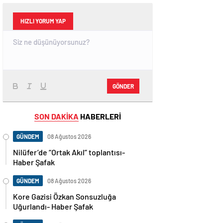
HIZLI YORUM YAP
GÖNDER
SON DAKİKA
HABERLERİ
GÜNDEM
08 Ağustos 2026
Nilüfer’de “Ortak Akıl” toplantısı-
Haber Şafak
GÜNDEM
08 Ağustos 2026
Kore Gazisi Özkan Sonsuzluğa
Uğurlandı- Haber Şafak