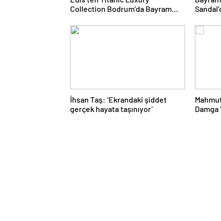
Collection Bodrum’da Bayram
Sandal’
Gecesine Damga Vuran
Yolcul
Performans
İhsan Taş: ‘Ekrandaki şiddet
Mahmut
gerçek hayata taşınıyor’
Damga V
Proje 