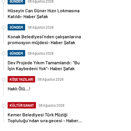
GÜNDEM
08 Ağustos 2026
Hüseyin Can Güner Hızır Lokmasına
Katıldı- Haber Şafak
GÜNDEM
08 Ağustos 2026
Konak Belediyesi’nden çalışanlarına
promosyon müjdesi- Haber Şafak
GÜNDEM
08 Ağustos 2026
Dev Projede Yıkım Tamamlandı: “Bu
İşin Kaybedeni Yok”- Haber Şafak
KÖŞE YAZILARI
08 Ağustos 2026
Haklı Ölü…!
KÜLTÜR SANAT
08 Ağustos 2026
Kemer Belediyesi Türk Müziği
Topluluğu’ndan sıra gecesi – Haber
Şafak