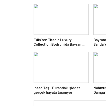
Edis’ten Titanic Luxury
Bayram
Collection Bodrum’da Bayram
Sandal’
Gecesine Damga Vuran
Yolcul
Performans
İhsan Taş: ‘Ekrandaki şiddet
Mahmut
gerçek hayata taşınıyor’
Damga V
Proje 