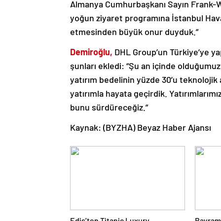
Almanya Cumhurbaşkanı Sayın Frank-Wa
yoğun ziyaret programına İstanbul Hav
etmesinden büyük onur duyduk.”
Demiroğlu,
DHL Group’un Türkiye’ye yap
şunları ekledi: “Şu an içinde olduğumu
yatırım bedelinin yüzde 30’u teknolojik 
yatırımla hayata geçirdik. Yatırımları
bunu sürdüreceğiz.”
Kaynak: (BYZHA) Beyaz Haber Ajansı
Edis’ten Titanic Luxury
Bayram