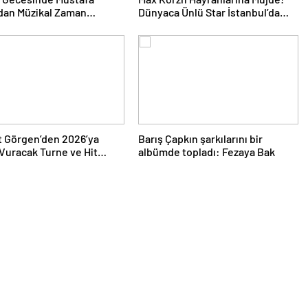
dan Müzikal Zaman
Dünyaca Ünlü Star İstanbul’da
uğu
Canlı Performansla Hayranlarıyla
Buluşuyor
 Görgen’den 2026’ya
Barış Çapkın şarkılarını bir
uracak Turne ve Hit
albümde topladı: Fezaya Bak
Yağmuru