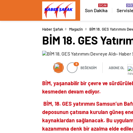
Son Dakika
Servisl
Haber Şafak
Magazin
BİM 18. GES Yatırımını De
BİM 18. GES Yatırı
0
BEĞENDİM
ABONE OL
BİM, yaşanabilir bir çevre ve sürdürülebi
kesmeden devam ediyor.
BİM, 18. GES yatırımını Samsun’un Bafr
deposunun çatısına kurulan güneş enerji
kaynaklardan sağlanacak. Bu uygulama 
kazanımına denk bir azalma elde edil