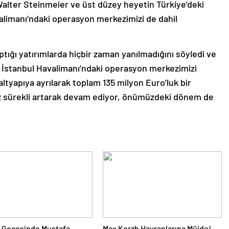
lter Steinmeier ve üst düzey heyetin Türkiye’deki
alimanı’ndaki operasyon merkezimizi de dahil
tığı yatırımlarda hiçbir zaman yanılmadığını söyledi ve
z İstanbul Havalimanı’ndaki operasyon merkezimizi
altyapıya ayrılarak toplam 135 milyon Euro’luk bir
mız sürekli artarak devam ediyor, önümüzdeki dönem de
 Gecesinde Mustafa
Max Korzh Hayranlarına Müjde!