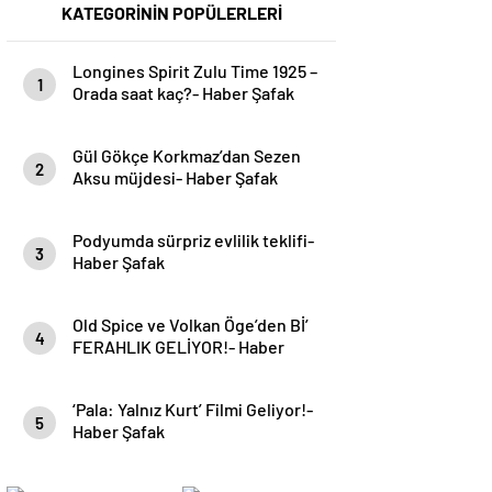
KATEGORİNİN POPÜLERLERİ
Longines Spirit Zulu Time 1925 –
1
Orada saat kaç?- Haber Şafak
Gül Gökçe Korkmaz’dan Sezen
2
Aksu müjdesi- Haber Şafak
Podyumda sürpriz evlilik teklifi-
3
Haber Şafak
Old Spice ve Volkan Öge’den Bİ’
4
FERAHLIK GELİYOR!- Haber
Şafak
‘Pala: Yalnız Kurt’ Filmi Geliyor!-
5
Haber Şafak