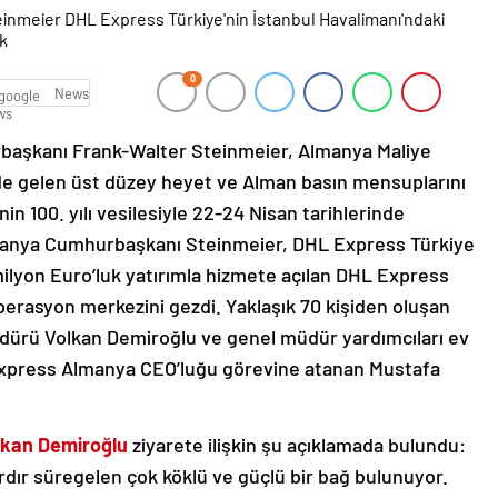
0
News
aşkanı Frank-Walter Steinmeier, Almanya Maliye
nde gelen üst düzey heyet ve Alman basın mensuplarını
nin 100. yılı vesilesiyle 22-24 Nisan tarihlerinde
lmanya Cumhurbaşkanı Steinmeier, DHL Express Türkiye
milyon Euro’luk yatırımla hizmete açılan DHL Express
perasyon merkezini gezdi. Yaklaşık 70 kişiden oluşan
dürü Volkan Demiroğlu ve genel müdür yardımcıları ev
L Express Almanya CEO’luğu görevine atanan Mustafa
lkan Demiroğlu
ziyarete ilişkin şu açıklamada bulundu:
rdır süregelen çok köklü ve güçlü bir bağ bulunuyor.