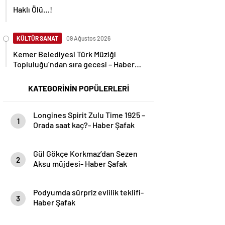
Haklı Ölü…!
KÜLTÜR SANAT
09 Ağustos 2026
Kemer Belediyesi Türk Müziği
Topluluğu’ndan sıra gecesi – Haber
Şafak
KATEGORİNİN POPÜLERLERİ
Longines Spirit Zulu Time 1925 –
1
Orada saat kaç?- Haber Şafak
Gül Gökçe Korkmaz’dan Sezen
2
Aksu müjdesi- Haber Şafak
Podyumda sürpriz evlilik teklifi-
3
Haber Şafak