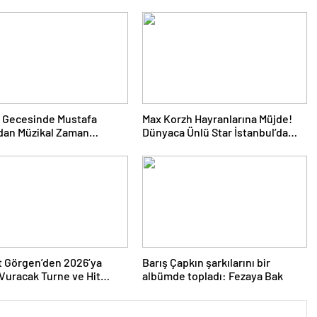
 Gecesinde Mustafa
Max Korzh Hayranlarına Müjde!
dan Müzikal Zaman
Dünyaca Ünlü Star İstanbul’da
uğu
Canlı Performansla Hayranlarıyla
Buluşuyor
 Görgen’den 2026’ya
Barış Çapkın şarkılarını bir
uracak Turne ve Hit
albümde topladı: Fezaya Bak
Yağmuru