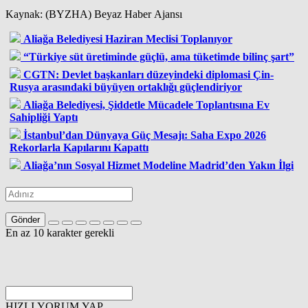
Kaynak: (BYZHA) Beyaz Haber Ajansı
Aliağa Belediyesi Haziran Meclisi Toplanıyor
“Türkiye süt üretiminde güçlü, ama tüketimde bilinç şart”
CGTN: Devlet başkanları düzeyindeki diplomasi Çin-
Rusya arasındaki büyüyen ortaklığı güçlendiriyor
Aliağa Belediyesi, Şiddetle Mücadele Toplantısına Ev
Sahipliği Yaptı
İstanbul’dan Dünyaya Güç Mesajı: Saha Expo 2026
Rekorlarla Kapılarını Kapattı
Aliağa’nın Sosyal Hizmet Modeline Madrid’den Yakın İlgi
Gönder
En az 10 karakter gerekli
HIZLI YORUM YAP