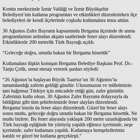
Kentin merkezinde İzmir Valiliği ve İzmir Büyükşehir
Belediyesi’nin kutlama programları ve etkinlikleri düzenlenirken ilçe
belediyeleri de kendi ilçelerinde coşkulu kutlamalara imza attılar.
30 Ağustos Zafer Bayramı kapsamında Bergama ilçesinde de anma
programlarının ardından akşam saatlerinde fener alayı düzenlendi.
Etkinliklerde 200 metrelik Türk Bayrağı açıldı.
“Geleceğe doğru, umutla bakan bir Bergama hissettik”
Kutlamalara ilişkin konuşan Bergama Belediye Başkanı Prof. Dr.-
Tanju Çelik, umut mesajı vererek şunları söyledi:
“26 Ağustos’ta başlayan Büyük Taarruz’un 30 Ağustos’ta
tamamlandığı zaferin geldiği gündür. Ulusumuzun ve milletimizin
tam bağımsız Türkiye için mücadele ettiği gün, zafer günüdür.
Zaferimiz kutlu olsun. 30 Ağustos Zafer Bayramı dolayısıyla da
bildiğiniz gibi tüm şehirlerimizde fener alayları düzenlendi.
Bergama’mızda da fener alayı düzenlendi. Güzel bir fener alayı
sonra mutlu, geleceğe doğru umutla bakan bir Bergama hissettik. Ne
mutlu bizlere. Bu fener alayında yaklaşık 200 metre uzunluğunda bir
Türk bayrağı eşliğinde bir yürüyüş yapıldı eğlence içerisinde, neşe
içerisinde, zafer kutlaması yapıldı. Kutlamaya hemşehrilerimiz
katıldı ve güzel bir kutlama gerçekleşti.”