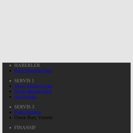
HABERLER
Hava Durumu Dark
SERVİS 1
Yayın Akışları Light
Yayın Akışları Dark
Son Dakika
SERVİS 3
Puan Durumu
Örnek Burç Yorumu
FİNANSİF