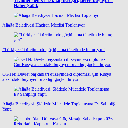
5
Nilüfer’den 81 ile kitap desteği giderek büyüyor –
Haber Şafak
Aliağa Belediyesi Haziran Meclisi Toplanıyor
“Türkiye süt üretiminde güçlü, ama tüketimde bilinç şart”
CGTN: Devlet başkanları düzeyindeki diplomasi Çin-Rusya
arasındaki büyüyen ortaklığı güçlendiriyor
Aliağa Belediyesi, Şiddetle Mücadele Toplantısına Ev Sahipliği
Yaptı