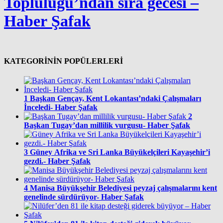
Topluluğu’ndan sıra gecesi –
Haber Şafak
KATEGORİNİN POPÜLERLERİ
1
Başkan Gençay, Kent Lokantası’ndaki Çalışmaları
İnceledi- Haber Şafak
2
Başkan Tugay’dan millilik vurgusu- Haber Şafak
3
Güney Afrika ve Sri Lanka Büyükelçileri Kayaşehir’i
gezdi.- Haber Şafak
4
Manisa Büyükşehir Belediyesi peyzaj çalışmalarını kent
genelinde sürdürüyor- Haber Şafak