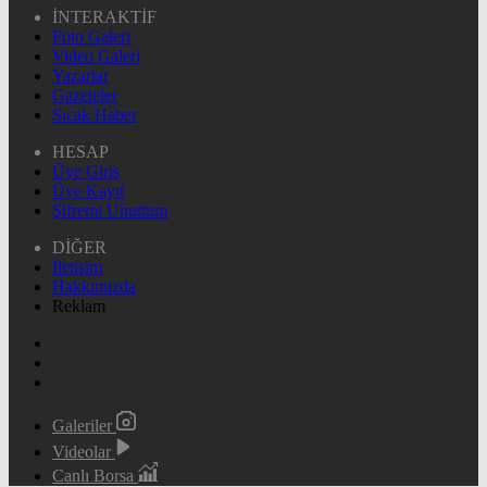
İNTERAKTİF
Foto Galeri
Video Galeri
Yazarlar
Gazeteler
Sıcak Haber
HESAP
Üye Giriş
Üye Kayıt
Şifremi Unuttum
DİĞER
İletişim
Hakkımızda
Reklam
Galeriler
Videolar
Canlı Borsa