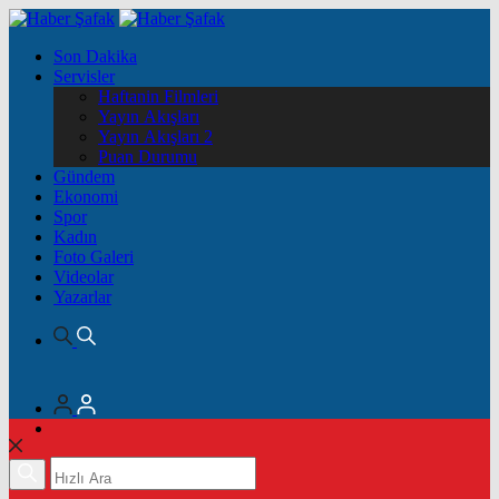
Son Dakika
Servisler
Haftanin Filmleri
Yayın Akışları
Yayın Akışları 2
Puan Durumu
Gündem
Ekonomi
Spor
Kadın
Foto Galeri
Videolar
Yazarlar