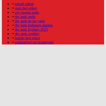
tekstil etiketi
suni deri etiket
sıvı taşıma tankı
ibc tank nedir
ibc tank ne işe yarar
ibc tank kullanım alanları
ibc tank fiyatları 2025
ibc tank çeşitleri
hakiki deri etiket
endüstriyel sıvı konteyner