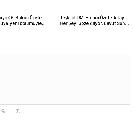
üya 46. Bölüm Özeti:
Teşkilat 183. Bölüm Özeti: Altay
Rüya’ yeni bölümüyle
Her Şeyi Göze Alıyor, Davut Son
geliyor.
Kozunu Oynuyor