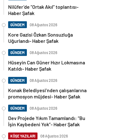
Nilüfer’de “Ortak Akıl” toplantısı-
Haber Şafak
GÜNDEM
08 Ağustos 2026
Kore Gazisi Özkan Sonsuzluğa
Uğurlandı- Haber Şafak
GÜNDEM
08 Ağustos 2026
Hüseyin Can Güner Hızır Lokmasına
Katıldı- Haber Şafak
GÜNDEM
08 Ağustos 2026
Konak Belediyesi’nden çalışanlarına
promosyon müjdesi- Haber Şafak
GÜNDEM
08 Ağustos 2026
Dev Projede Yıkım Tamamlandı: “Bu
İşin Kaybedeni Yok”- Haber Şafak
KÖŞE YAZILARI
08 Ağustos 2026