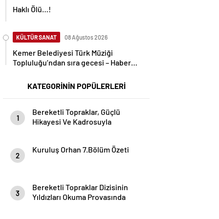
Haklı Ölü…!
KÜLTÜR SANAT
08 Ağustos 2026
Kemer Belediyesi Türk Müziği
Topluluğu’ndan sıra gecesi – Haber
Şafak
KATEGORİNİN POPÜLERLERİ
Bereketli Topraklar, Güçlü
1
Hikayesi Ve Kadrosuyla
Adana’da Çekimlere Başladı!
Kuruluş Orhan 7.Bölüm Özeti
2
Bereketli Topraklar Dizisinin
3
Yıldızları Okuma Provasında