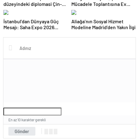
düzeyindeki diplomasi Çin-
Mücadele Toplantısına Ev
Rusya arasındaki büyüyen
Sahipliği Yaptı
ortaklığı güçlendiriyor
İstanbul’dan Dünyaya Güç
Aliağa’nın Sosyal Hizmet
Mesajı: Saha Expo 2026
Modeline Madrid’den Yakın İlgi
Rekorlarla Kapılarını Kapattı
En az 10 karakter gerekli
Gönder