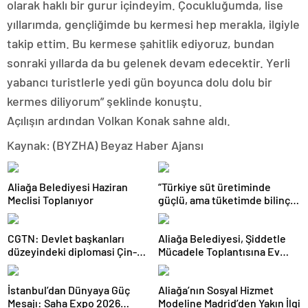
olarak haklı bir gurur içindeyim. Çocukluğumda, lise
yıllarımda, gençliğimde bu kermesi hep merakla, ilgiyle
takip ettim. Bu kermese şahitlik ediyoruz, bundan
sonraki yıllarda da bu gelenek devam edecektir. Yerli
yabancı turistlerle yedi gün boyunca dolu dolu bir
kermes diliyorum” şeklinde konuştu.
Açılışın ardından Volkan Konak sahne aldı.
Kaynak: (BYZHA) Beyaz Haber Ajansı
Aliağa Belediyesi Haziran
“Türkiye süt üretiminde
Meclisi Toplanıyor
güçlü, ama tüketimde bilinç
şart”
CGTN: Devlet başkanları
Aliağa Belediyesi, Şiddetle
düzeyindeki diplomasi Çin-
Mücadele Toplantısına Ev
Rusya arasındaki büyüyen
Sahipliği Yaptı
ortaklığı güçlendiriyor
İstanbul’dan Dünyaya Güç
Aliağa’nın Sosyal Hizmet
Mesajı: Saha Expo 2026
Modeline Madrid’den Yakın İlgi