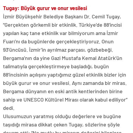
Tugay: Büyük gurur ve onur vesilesi
İzmir Büyükşehir Belediye Başkanı Dr. Cemil Tugay,
“Gerçekten görkemli bir etkinlik. Türkiye’de 88’incisi
yapılan kaç tane etkinlik var bilmiyorum ama İzmir
Fuarı’nı da bugünlerde gerçekleştiriyoruz. Onun
93’üncüsü. İzmir’in ayrılmaz parçası, gözbebeği.
Bergama’nın da yine Gazi Mustafa Kemal Atatürk’ün
talimatıyla gerçekleştirmeye başladığı, bugün
88’incisinin açılışını yaptığımız güzel etkinlik bizler için
büyük gurur ve onur vesilesi. Aynı zamanda bir miras.
Bergama dünyanın en eski antik kentlerinden birine
sahip ve UNESCO Kültürel Mirası olarak kabul ediliyor”
dedi.
Ulusumuzun yaratmış olduğu değerlere ve bugüne
taşıdığı mirasa dikkat çeken Tugay, sözlerine şöyle
devam etti: “Ne mutlu bu mirasın değerini bilenlere,