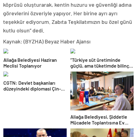
köprüsü oluşturarak, kentin huzuru ve güvenliği adına
görevlerini özveriyle yapıyor. Her birine ayrı ayrı
teşekkür ediyorum. Zabıta Teşkilatımızın bu özel günü
kutlu olsun” dedi.
Kaynak: (BYZHA) Beyaz Haber Ajansı
Aliağa Belediyesi Haziran
“Türkiye süt üretiminde
Meclisi Toplanıyor
güçlü, ama tüketimde bilinç
şart”
CGTN: Devlet başkanları
düzeyindeki diplomasi Çin-
Rusya arasındaki büyüyen
ortaklığı güçlendiriyor
Aliağa Belediyesi, Şiddetle
Mücadele Toplantısına Ev
Sahipliği Yaptı