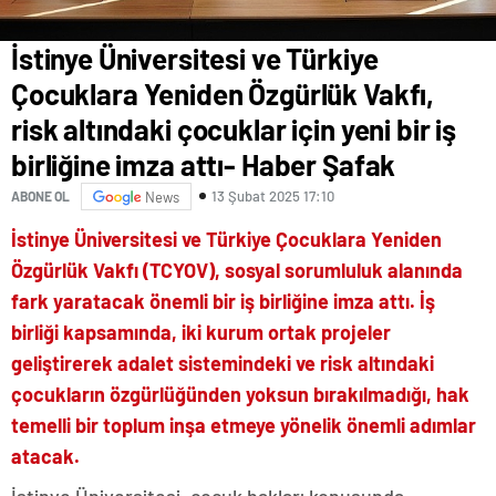
İstinye Üniversitesi ve Türkiye
Çocuklara Yeniden Özgürlük Vakfı,
risk altındaki çocuklar için yeni bir iş
birliğine imza attı- Haber Şafak
13 Şubat 2025 17:10
ABONE OL
News
İstinye Üniversitesi ve Türkiye Çocuklara Yeniden
Özgürlük Vakfı (TCYOV), sosyal sorumluluk alanında
fark yaratacak önemli bir iş birliğine imza attı. İş
birliği kapsamında, iki kurum ortak projeler
geliştirerek adalet sistemindeki ve risk altındaki
çocukların özgürlüğünden yoksun bırakılmadığı, hak
temelli bir toplum inşa etmeye yönelik önemli adımlar
atacak.
İstinye Üniversitesi, çocuk hakları konusunda