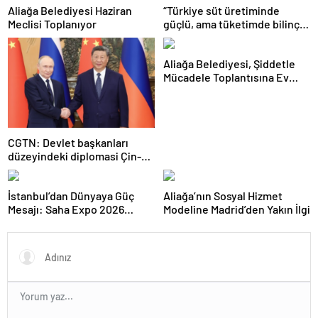
Aliağa Belediyesi Haziran
“Türkiye süt üretiminde
Meclisi Toplanıyor
güçlü, ama tüketimde bilinç
şart”
Aliağa Belediyesi, Şiddetle
Mücadele Toplantısına Ev
Sahipliği Yaptı
CGTN: Devlet başkanları
düzeyindeki diplomasi Çin-
Rusya arasındaki büyüyen
ortaklığı güçlendiriyor
İstanbul’dan Dünyaya Güç
Aliağa’nın Sosyal Hizmet
Mesajı: Saha Expo 2026
Modeline Madrid’den Yakın İlgi
Rekorlarla Kapılarını Kapattı