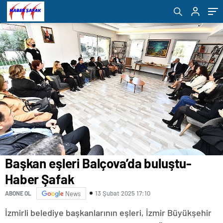
çocuklar için yeni bir iş birliğine imza attı-
Haber Şafak
Başkan eşleri Balçova’da buluştu-
Haber Şafak
13 Şubat 2025 17:10
ABONE OL
News
İzmirli belediye başkanlarının eşleri, İzmir Büyükşehir