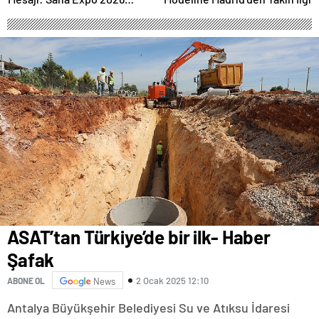
Rekorlarla Kapılarını Kapattı
ASAT’tan Türkiye’de bir ilk- Haber
Şafak
2 Ocak 2025 12:10
ABONE OL
News
Antalya Büyükşehir Belediyesi Su ve Atıksu İdaresi