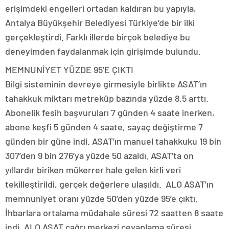
erişimdeki engelleri ortadan kaldıran bu yapıyla,
Antalya Büyükşehir Belediyesi Türkiye’de bir ilki
gerçekleştirdi. Farklı illerde birçok belediye bu
deneyimden faydalanmak için girişimde bulundu.
MEMNUNİYET YÜZDE 95’E ÇIKTI
Bilgi sisteminin devreye girmesiyle birlikte ASAT’ın
tahakkuk miktarı metreküp bazında yüzde 8.5 arttı.
Abonelik fesih başvuruları 7 günden 4 saate inerken,
abone keşfi 5 günden 4 saate, sayaç değiştirme 7
günden bir güne indi. ASAT’ın manuel tahakkuku 19 bin
307’den 9 bin 276’ya yüzde 50 azaldı. ASAT’ta on
yıllardır biriken mükerrer hale gelen kirli veri
tekilleştirildi, gerçek değerlere ulaşıldı. ALO ASAT’ın
memnuniyet oranı yüzde 50’den yüzde 95’e çıktı.
İhbarlara ortalama müdahale süresi 72 saatten 8 saate
indi. ALO ASAT çağrı merkezi cevaplama süresi