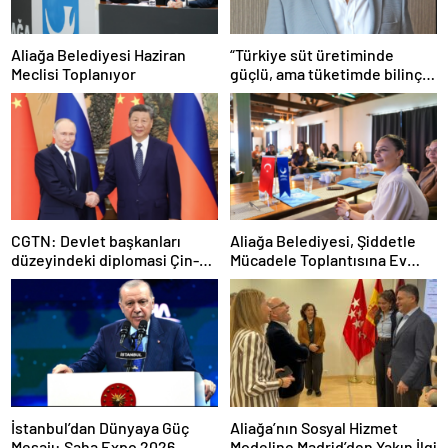
Aliağa Belediyesi Haziran
“Türkiye süt üretiminde
Meclisi Toplanıyor
güçlü, ama tüketimde bilinç
şart”
CGTN: Devlet başkanları
Aliağa Belediyesi, Şiddetle
düzeyindeki diplomasi Çin-
Mücadele Toplantısına Ev
Rusya arasındaki büyüyen
Sahipliği Yaptı
ortaklığı güçlendiriyor
İstanbul’dan Dünyaya Güç
Aliağa’nın Sosyal Hizmet
Mesajı: Saha Expo 2026
Modeline Madrid’den Yakın İlgi