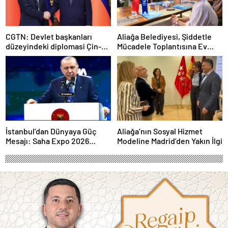
CGTN: Devlet başkanları
Aliağa Belediyesi, Şiddetle
düzeyindeki diplomasi Çin-
Mücadele Toplantısına Ev
Rusya arasındaki büyüyen
Sahipliği Yaptı
ortaklığı güçlendiriyor
İstanbul’dan Dünyaya Güç
Aliağa’nın Sosyal Hizmet
Mesajı: Saha Expo 2026
Modeline Madrid’den Yakın İlgi
Rekorlarla Kapılarını Kapattı