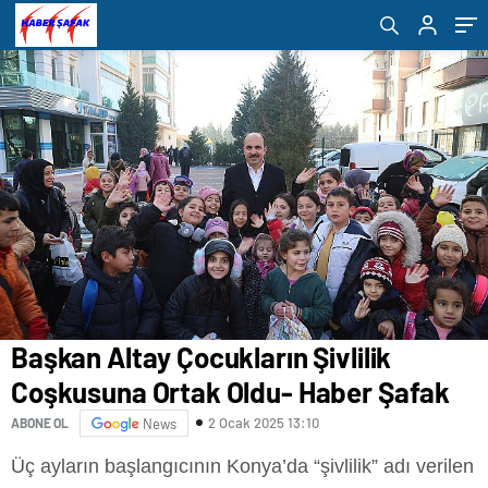
çevrildi- Haber Şafak
buluşturuyor- Haber Şafak
Başkan Altay Çocukların Şivlilik
Coşkusuna Ortak Oldu- Haber Şafak
2 Ocak 2025 13:10
ABONE OL
News
Üç ayların başlangıcının Konya’da “şivlilik” adı verilen