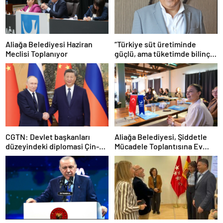
Aliağa Belediyesi Haziran
“Türkiye süt üretiminde
Meclisi Toplanıyor
güçlü, ama tüketimde bilinç
şart”
CGTN: Devlet başkanları
Aliağa Belediyesi, Şiddetle
düzeyindeki diplomasi Çin-
Mücadele Toplantısına Ev
Rusya arasındaki büyüyen
Sahipliği Yaptı
ortaklığı güçlendiriyor