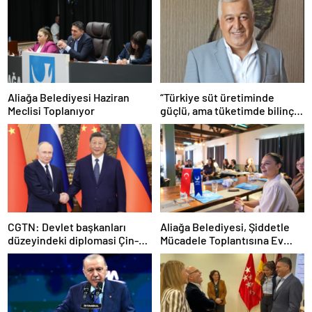
Aliağa Belediyesi Haziran
“Türkiye süt üretiminde
Meclisi Toplanıyor
güçlü, ama tüketimde bilinç
şart”
CGTN: Devlet başkanları
Aliağa Belediyesi, Şiddetle
düzeyindeki diplomasi Çin-
Mücadele Toplantısına Ev
Rusya arasındaki büyüyen
Sahipliği Yaptı
ortaklığı güçlendiriyor