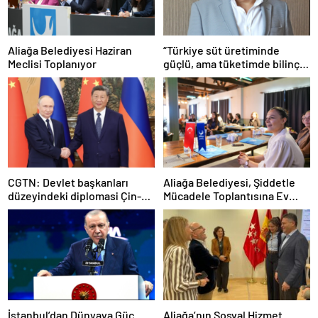
Aliağa Belediyesi Haziran
“Türkiye süt üretiminde
Meclisi Toplanıyor
güçlü, ama tüketimde bilinç
şart”
CGTN: Devlet başkanları
Aliağa Belediyesi, Şiddetle
düzeyindeki diplomasi Çin-
Mücadele Toplantısına Ev
Rusya arasındaki büyüyen
Sahipliği Yaptı
ortaklığı güçlendiriyor
İstanbul’dan Dünyaya Güç
Aliağa’nın Sosyal Hizmet