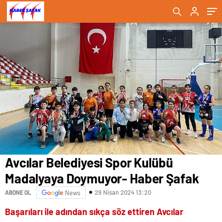
Avcılar Belediyesi Spor Kulübü
Madalyaya Doymuyor- Haber Şafak
29 Nisan 2024 13:20
ABONE OL
News
Başarıları ile adından sıkça söz ettiren Avcılar