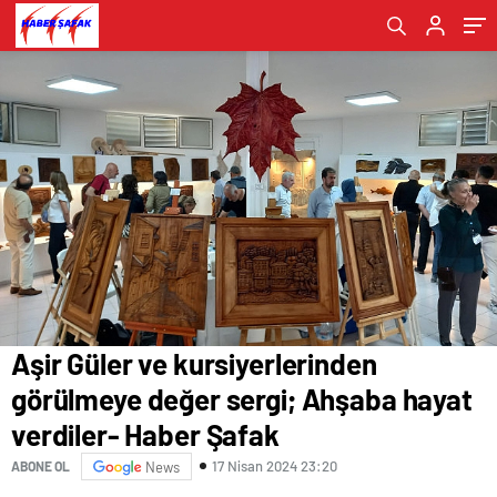
Şafak
Aşir Güler ve kursiyerlerinden
görülmeye değer sergi; Ahşaba hayat
verdiler- Haber Şafak
17 Nisan 2024 23:20
ABONE OL
News