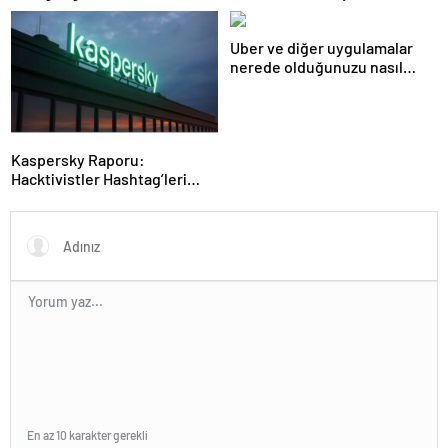
sistemlerine önem artacak”-
STEAMFEST’te Bilim Rüzgârı
Haber Şafak
Esti!- Haber Şafak
Uber ve diğer uygulamalar
nerede olduğunuzu nasıl
biliyor?- Haber Şafak
Kaspersky Raporu:
Hacktivistler Hashtag’leri
Koordinasyon Aracı Olarak
Kullanıyor, 2025’te
Saldırılarda DDoS Öne
Çıkıyor- Haber Şafak
En az 10 karakter gerekli