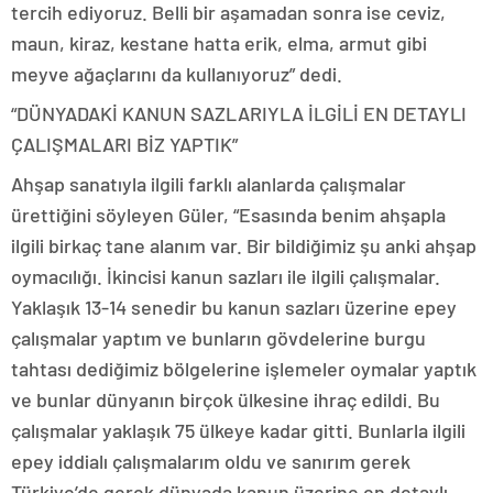
tercih ediyoruz. Belli bir aşamadan sonra ise ceviz,
maun, kiraz, kestane hatta erik, elma, armut gibi
meyve ağaçlarını da kullanıyoruz” dedi.
“DÜNYADAKİ KANUN SAZLARIYLA İLGİLİ EN DETAYLI
ÇALIŞMALARI BİZ YAPTIK”
Ahşap sanatıyla ilgili farklı alanlarda çalışmalar
ürettiğini söyleyen Güler, “Esasında benim ahşapla
ilgili birkaç tane alanım var. Bir bildiğimiz şu anki ahşap
oymacılığı. İkincisi kanun sazları ile ilgili çalışmalar.
Yaklaşık 13-14 senedir bu kanun sazları üzerine epey
çalışmalar yaptım ve bunların gövdelerine burgu
tahtası dediğimiz bölgelerine işlemeler oymalar yaptık
ve bunlar dünyanın birçok ülkesine ihraç edildi. Bu
çalışmalar yaklaşık 75 ülkeye kadar gitti. Bunlarla ilgili
epey iddialı çalışmalarım oldu ve sanırım gerek
Türkiye’de gerek dünyada kanun üzerine en detaylı