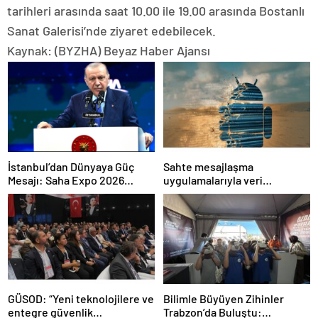
tarihleri arasında saat 10.00 ile 19.00 arasında Bostanlı
Sanat Galerisi’nde ziyaret edebilecek.
Kaynak: (BYZHA) Beyaz Haber Ajansı
İstanbul’dan Dünyaya Güç
Sahte mesajlaşma
Mesajı: Saha Expo 2026
uygulamalarıyla veri
Rekorlarla Kapılarını Kapattı
sızdırıyorlar- Haber Şafak
GÜSOD: “Yeni teknolojilere ve
Bilimle Büyüyen Zihinler
entegre güvenlik
Trabzon’da Buluştu: