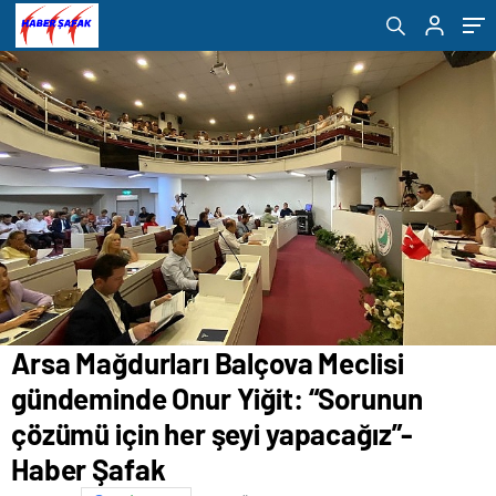
için her şeyi yapacağız”- Haber Şafak
yapma hedefimizin şeref belgesidir”- Haber
Şafak
Arsa Mağdurları Balçova Meclisi
gündeminde Onur Yiğit: “Sorunun
çözümü için her şeyi yapacağız”-
Haber Şafak