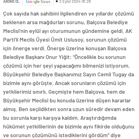
2 Eylül 2024 18:29
ABONE OL
News
Çok sayıda hak sahibini ilgilendiren ve yıllardır çözümü
beklenen arsa mağdurları sorunu, Balçova Belediye
Meclisi’nin eylül ayı oturumunun gündemine geldi. AK
Parti’li Meclis Üyesi Ümit Uslusoy, sorunun çözümü
için önerge verdi. Önerge üzerine konuşan Balçova
Belediye Başkanı Onur Yiğit: “Öncelikle bu sorunun
çözümü için her şeyi yapacağımı bilmenizi istiyorum.
Büyükşehir Belediye Başkanımız Sayın Cemil Tugay da
bizimle aynı görüşte. Ancak sorunların çözümü için
yetkilerimiz sınırlı. Geçmişte hem Balçova, hem de
Büyükşehir Meclisi bu konuda üzerine düşen kararlar
almış. Ben seçildikten sonra uzun süredir devam eden
bu sorunla karşı karşıya kaldım. Araştırdığımda
hükümet yetkililerinin de bizimle aynı fikirde olduğunu
ve sorunun çözümünü istediklerini gördüm” diye