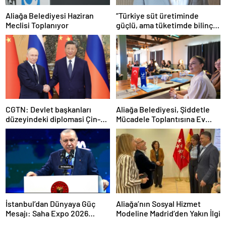
Aliağa Belediyesi Haziran
“Türkiye süt üretiminde
Meclisi Toplanıyor
güçlü, ama tüketimde bilinç
şart”
CGTN: Devlet başkanları
Aliağa Belediyesi, Şiddetle
düzeyindeki diplomasi Çin-
Mücadele Toplantısına Ev
Rusya arasındaki büyüyen
Sahipliği Yaptı
ortaklığı güçlendiriyor
İstanbul’dan Dünyaya Güç
Aliağa’nın Sosyal Hizmet
Mesajı: Saha Expo 2026
Modeline Madrid’den Yakın İlgi
Rekorlarla Kapılarını Kapattı