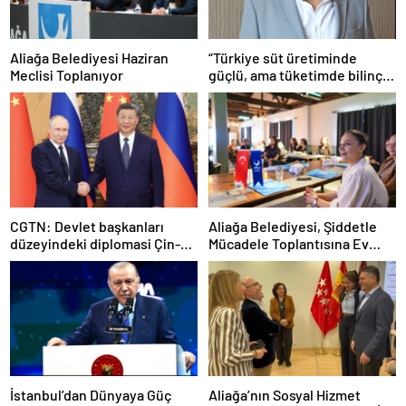
Aliağa Belediyesi Haziran
“Türkiye süt üretiminde
Meclisi Toplanıyor
güçlü, ama tüketimde bilinç
şart”
CGTN: Devlet başkanları
Aliağa Belediyesi, Şiddetle
düzeyindeki diplomasi Çin-
Mücadele Toplantısına Ev
Rusya arasındaki büyüyen
Sahipliği Yaptı
ortaklığı güçlendiriyor
İstanbul’dan Dünyaya Güç
Aliağa’nın Sosyal Hizmet