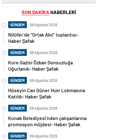
SON DAKİKA
HABERLERİ
GÜNDEM
06 Ağustos 2026
Nilüfer’de “Ortak Akıl” toplantısı-
Haber Şafak
GÜNDEM
06 Ağustos 2026
Kore Gazisi Özkan Sonsuzluğa
Uğurlandı- Haber Şafak
GÜNDEM
06 Ağustos 2026
Hüseyin Can Güner Hızır Lokmasına
Katıldı- Haber Şafak
GÜNDEM
06 Ağustos 2026
Konak Belediyesi’nden çalışanlarına
promosyon müjdesi- Haber Şafak
GÜNDEM
06 Ağustos 2026