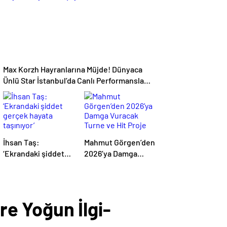
Max Korzh Hayranlarına Müjde! Dünyaca
Ünlü Star İstanbul’da Canlı Performansla
Hayranlarıyla Buluşuyor
İhsan Taş:
Mahmut Görgen’den
‘Ekrandaki şiddet
2026’ya Damga
gerçek hayata
Vuracak Turne ve
taşınıyor’
Hit Proje Yağmuru
e Yoğun İlgi-