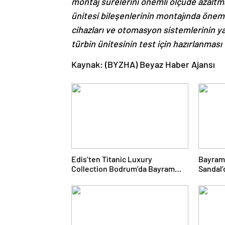
montaj sürelerini önemli ölçüde azaltm
ünitesi bileşenlerinin montajında öneml
cihazları ve otomasyon sistemlerinin ya
türbin ünitesinin test için hazırlanması 
Kaynak: (BYZHA) Beyaz Haber Ajansı
Edis’ten Titanic Luxury
Bayram
Collection Bodrum’da Bayram
Sandal’
Gecesine Damga Vuran
Yolcul
Performans