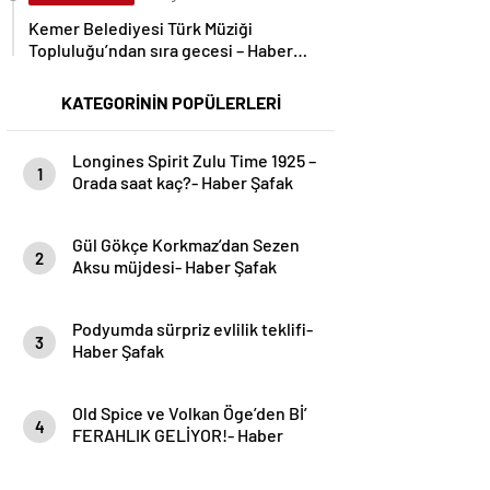
Kemer Belediyesi Türk Müziği
Topluluğu’ndan sıra gecesi – Haber
Şafak
KATEGORİNİN POPÜLERLERİ
Longines Spirit Zulu Time 1925 –
1
Orada saat kaç?- Haber Şafak
Gül Gökçe Korkmaz’dan Sezen
2
Aksu müjdesi- Haber Şafak
Podyumda sürpriz evlilik teklifi-
3
Haber Şafak
Old Spice ve Volkan Öge’den Bİ’
4
FERAHLIK GELİYOR!- Haber
Şafak