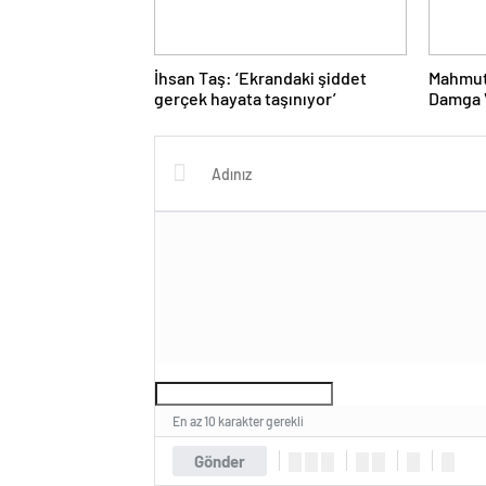
İhsan Taş: ‘Ekrandaki şiddet
Mahmut
gerçek hayata taşınıyor’
Damga V
Proje 
En az 10 karakter gerekli
Gönder