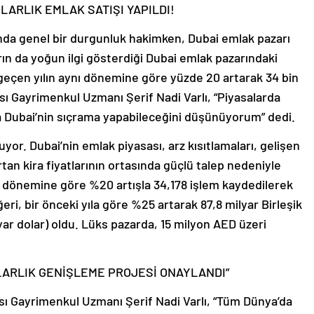
LARLIK EMLAK SATIŞI YAPILDI!
nda genel bir durgunluk hakimken, Dubai emlak pazarı
rın da yoğun ilgi gösterdiği Dubai emlak pazarındaki
e geçen yılın aynı dönemine göre yüzde 20 artarak 34 bin
rası Gayrimenkul Uzmanı Şerif Nadi Varlı, “Piyasalarda
 Dubai’nin sıçrama yapabileceğini düşünüyorum” dedi.
or. Dubai’nin emlak piyasası, arz kısıtlamaları, gelişen
tan kira fiyatlarının ortasında güçlü talep nedeniyle
nı dönemine göre %20 artışla 34,178 işlem kaydedilerek
eri, bir önceki yıla göre %25 artarak 87,8 milyar Birleşik
yar dolar) oldu. Lüks pazarda, 15 milyon AED üzeri
OLARLIK GENİŞLEME PROJESİ ONAYLANDI”
ası Gayrimenkul Uzmanı Şerif Nadi Varlı, “Tüm Dünya’da