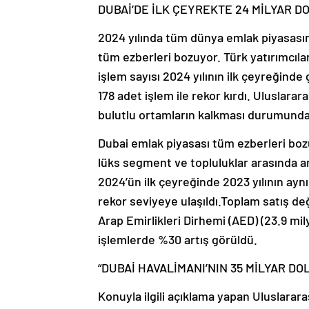
DUBAİ’DE İLK ÇEYREKTE 24 MİLYAR DO
2024 yılında tüm dünya emlak piyasası
tüm ezberleri bozuyor. Türk yatırımcıla
işlem sayısı 2024 yılının ilk çeyreğind
178 adet işlem ile rekor kırdı. Uluslara
bulutlu ortamların kalkması durumunda
Dubai emlak piyasası tüm ezberleri bozuy
lüks segment ve topluluklar arasında ar
2024’ün ilk çeyreğinde 2023 yılının ay
rekor seviyeye ulaşıldı.Toplam satış değ
Arap Emirlikleri Dirhemi (AED) (23.9 mil
işlemlerde %30 artış görüldü.
“DUBAİ HAVALİMANI’NIN 35 MİLYAR D
Konuyla ilgili açıklama yapan Uluslarar