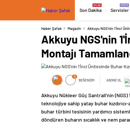
Son Dakika
Servisler
Haber Şafak
Magazin
Akkuyu NGS'nin 1'İnci Ünit
Akkuyu NGS'nin 1'İn
Montajı Tamamland
0
BEĞENDİM
ABONE OL
Akkuyu Nükleer Güç Santrali’nin (NGS) 1
teknolojiye sahip yatay buhar kızdırıcı-
buhar türbini tesisinin yardımcı sisteml
döndüren buharın sıcaklık ve nem para