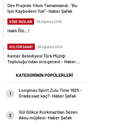
Dev Projede Yıkım Tamamlandı: “Bu
İşin Kaybedeni Yok”- Haber Şafak
KÖŞE YAZILARI
06 Ağustos 2026
Haklı Ölü…!
KÜLTÜR SANAT
06 Ağustos 2026
Kemer Belediyesi Türk Müziği
Topluluğu’ndan sıra gecesi – Haber
Şafak
KATEGORİNİN POPÜLERLERİ
Longines Spirit Zulu Time 1925 –
1
Orada saat kaç?- Haber Şafak
Gül Gökçe Korkmaz’dan Sezen
2
Aksu müjdesi- Haber Şafak