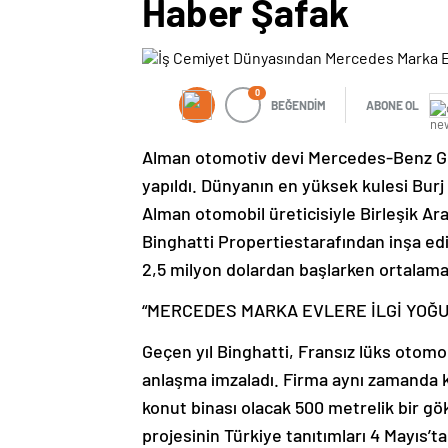
Haber Şafak
0
BEĞENDİM
ABONE OL
Alman otomotiv devi Mercedes-Benz Gro
yapıldı. Dünyanın en yüksek kulesi Burj 
Alman otomobil üreticisiyle Birleşik Ara
Binghatti Propertiestarafından inşa edil
2,5 milyon dolardan başlarken ortalama d
“MERCEDES MARKA EVLERE İLGİ YOĞU
Geçen yıl Binghatti, Fransız lüks otomob
anlaşma imzaladı. Firma aynı zamanda 
konut binası olacak 500 metrelik bir gö
projesinin Türkiye tanıtımları 4 Mayıs’