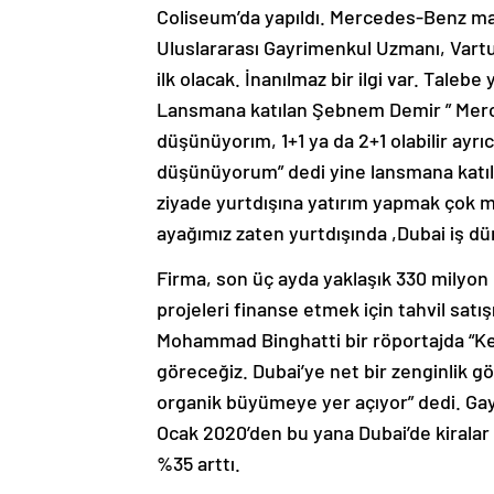
Coliseum’da yapıldı. Mercedes-Benz mar
Uluslararası Gayrimenkul Uzmanı, Vartur
ilk olacak. İnanılmaz bir ilgi var. Taleb
Lansmana katılan Şebnem Demir ” Merc
düşünüyorım, 1+1 ya da 2+1 olabilir ayrıc
düşünüyorum” dedi yine lansmana katılan
ziyade yurtdışına yatırım yapmak çok man
ayağımız zaten yurtdışında ,Dubai iş dün
Firma, son üç ayda yaklaşık 330 milyon d
projeleri finanse etmek için tahvil sat
Mohammad Binghatti bir röportajda “Kes
göreceğiz. Dubai’ye net bir zenginlik gö
organik büyümeye yer açıyor” dedi. Gay
Ocak 2020’den bu yana Dubai’de kiralar 
%35 arttı.