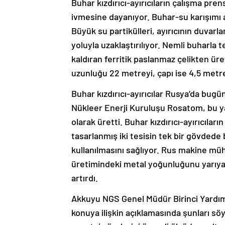
Buhar kızdırıcı-ayırıcıların
çalışma prens
ivmesine dayanıyor. Buhar-su karışımı 
Büyük su partikülleri, ayırıcının duvarl
yoluyla uzaklaştırılıyor. Nemli buharla
kaldıran ferritik paslanmaz çelikten üreti
uzunluğu 22 metreyi, çapı ise 4,5 metr
Buhar kızdırıcı-ayırıcılar Rusya’da bugü
Nükleer Enerji Kuruluşu Rosatom, bu yat
olarak üretti. Buhar kızdırıcı-ayırıcıların
tasarlanmış iki tesisin tek bir gövdede
kullanılmasını sağlıyor. Rus makine müh
üretimindeki metal yoğunluğunu yarıya in
artırdı.
Akkuyu NGS Genel Müdür Birinci Yardımc
konuya ilişkin açıklamasında şunları sö