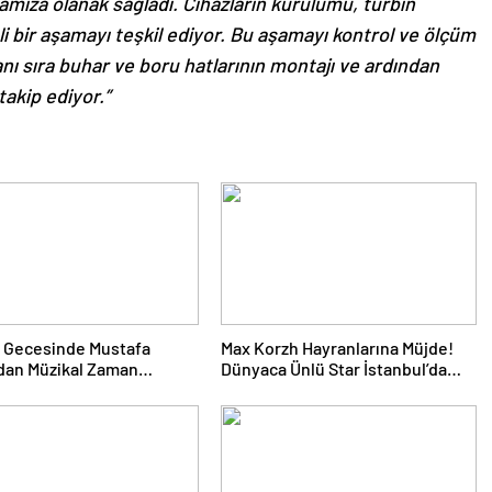
amıza olanak sağladı. Cihazların kurulumu, türbin
i bir aşamayı teşkil ediyor. Bu aşamayı kontrol ve ölçüm
nı sıra buhar ve boru hatlarının montajı ve ardından
takip ediyor.”
 Gecesinde Mustafa
Max Korzh Hayranlarına Müjde!
dan Müzikal Zaman
Dünyaca Ünlü Star İstanbul’da
uğu
Canlı Performansla Hayranlarıyla
Buluşuyor