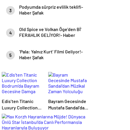
Podyumda sürpriz evlilik teklifi-
3
Haber Şafak
Old Spice ve Volkan Öge’den Bİ’
4
FERAHLIK GELİYOR!- Haber
Şafak
‘Pala: Yalnız Kurt’ Filmi Geliyor!-
5
Haber Şafak
Edis’ten Titanic
Bayram Gecesinde
Luxury Collection
Mustafa Sandal’dan
Bodrum’da Bayram
Müzikal Zaman
Gecesine Damga
Yolculuğu
Vuran Performans