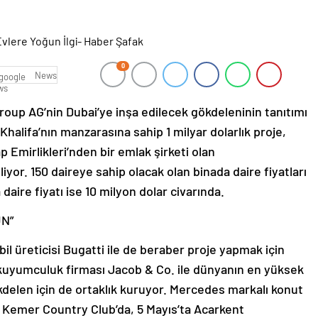
0
News
up AG’nin Dubai’ye inşa edilecek gökdeleninin tanıtımı
Khalifa’nın manzarasına sahip 1 milyar dolarlık proje,
p Emirlikleri’nden bir emlak şirketi olan
iyor. 150 daireye sahip olacak olan binada daire fiyatları
aire fiyatı ise 10 milyon dolar civarında.
N”
il üreticisi Bugatti ile de beraber proje yapmak için
kuyumculuk firması Jacob & Co. ile dünyanın en yüksek
kdelen için de ortaklık kuruyor. Mercedes markalı konut
ta Kemer Country Club’da, 5 Mayıs’ta Acarkent