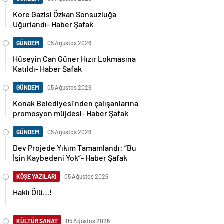
Kore Gazisi Özkan Sonsuzluğa
Uğurlandı- Haber Şafak
GÜNDEM
05 Ağustos 2026
Hüseyin Can Güner Hızır Lokmasına
Katıldı- Haber Şafak
GÜNDEM
05 Ağustos 2026
Konak Belediyesi’nden çalışanlarına
promosyon müjdesi- Haber Şafak
GÜNDEM
05 Ağustos 2026
Dev Projede Yıkım Tamamlandı: “Bu
İşin Kaybedeni Yok”- Haber Şafak
KÖŞE YAZILARI
05 Ağustos 2026
Haklı Ölü…!
KÜLTÜR SANAT
05 Ağustos 2026