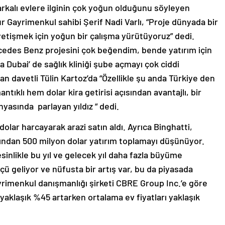
kalı evlere ilginin çok yoğun olduğunu söyleyen
 Gayrimenkul sahibi Şerif Nadi Varlı, “Proje dünyada bir
e yetişmek için yoğun bir çalışma yürütüyoruz” dedi.
edes Benz projesini çok beğendim, bende yatırım için
a Dubai’ de sağlık kliniği şube açmayı çok ciddi
 davetli Tülin Kartoz’da “Özellikle şu anda Türkiye den
tıklı hem dolar kira getirisi açısından avantajlı, bir
yasında parlayan yıldız “ dedi.
olar harcayarak arazi satın aldı. Ayrıca Binghatti,
ışından 500 milyon dolar yatırım toplamayı düşünüyor.
inlikle bu yıl ve gelecek yıl daha fazla büyüme
çü geliyor ve nüfusta bir artış var, bu da piyasada
rimenkul danışmanlığı şirketi CBRE Group Inc.’e göre
yaklaşık %45 artarken ortalama ev fiyatları yaklaşık