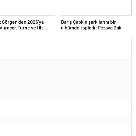
 Görgen’den 2026’ya
Barış Çapkın şarkılarını bir
uracak Turne ve Hit
albümde topladı: Fezaya Bak
Yağmuru