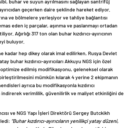
ibi, buhar ve suyun ayrılmasını sağlayan santrifüj
ayırıcıdan geçerken daire şeklinde hareket ediyor.
arına ve bölmelere yerleşiyor ve tahliye bağlantısı
 temas eden iç parçalar, aşınma ve paslanmayı ortadan
liyor. Ağırlığı 317 ton olan buhar kızdırıcı-ayırıcının
eyi buluyor.
ne kadar hep dikey olarak imal edilirken, Rusya Devlet
ay buhar kızdırıcı-ayırıcıları Akkuyu NGS için özel
optimize edilmiş modifikasyonu, geleneksel olarak
 birleştirilmesini mümkün kılarak 4 yerine 2 ekipmanın
endisleri ayrıca bu modifikasyonla kızdırıcı
direrek verimlilik, güvenilirlik ve maliyet etkinliğini de
ısı ve NGS Yapı İşleri Direktörü Sergey Butckikh
yledi:
“Buhar kızdırıcı-ayırıcıların yenilikçi yatay düzeni,