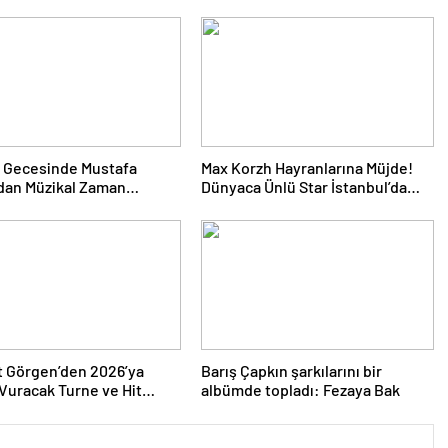
 Gecesinde Mustafa
Max Korzh Hayranlarına Müjde!
dan Müzikal Zaman
Dünyaca Ünlü Star İstanbul’da
uğu
Canlı Performansla Hayranlarıyla
Buluşuyor
 Görgen’den 2026’ya
Barış Çapkın şarkılarını bir
uracak Turne ve Hit
albümde topladı: Fezaya Bak
Yağmuru