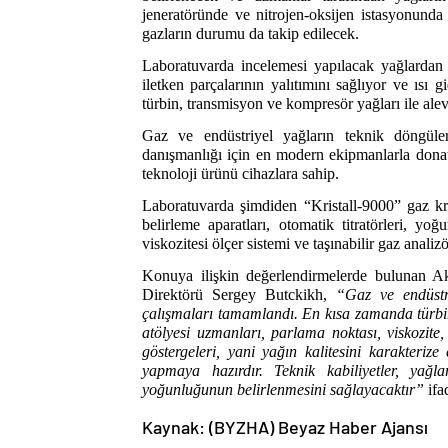
jeneratöründe ve nitrojen-oksijen istasyonunda 
gazların durumu da takip edilecek.
Laboratuvarda incelemesi yapılacak yağlardan b
iletken parçalarının yalıtımını sağlıyor ve ısı g
türbin, transmisyon ve kompresör yağları ile alev g
Gaz ve endüstriyel yağların teknik döngül
danışmanlığı için en modern ekipmanlarla donat
teknoloji ürünü cihazlara sahip.
Laboratuvarda şimdiden “Kristall-9000” gaz kr
belirleme aparatları, otomatik titratörleri, yoğ
viskozitesi ölçer sistemi ve taşınabilir gaz analizö
Konuya ilişkin değerlendirmelerde bulunan 
Direktörü Sergey Butckikh,
“Gaz ve endüstr
çalışmaları tamamlandı. En kısa zamanda türb
atölyesi uzmanları, parlama noktası, viskozite, 
göstergeleri, yani yağın kalitesini karakterize
yapmaya hazırdır.
Teknik kabiliyetler, ya
yoğunluğunun belirlenmesini sağlayacaktır”
ifa
Kaynak: (BYZHA) Beyaz Haber Ajansı