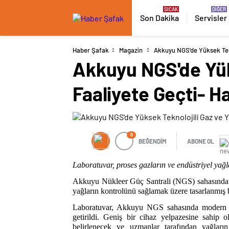
Son Dakika
Servisler
Haber Şafak
Magazin
Akkuyu NGS'de Yüksek Tekn
Akkuyu NGS'de Yük
Faaliyete Geçti- H
0
BEĞENDİM
ABONE OL
Laboratuvar, proses gazların ve endüstriyel yağl
Akkuyu Nükleer Güç Santrali (NGS) sahasında b
yağların kontrolünü sağlamak üzere tasarlanmış bi
Laboratuvar, Akkuyu NGS sahasında modern ekip
getirildi. Geniş bir cihaz yelpazesine sahip o
belirlenecek ve uzmanlar tarafından yağların