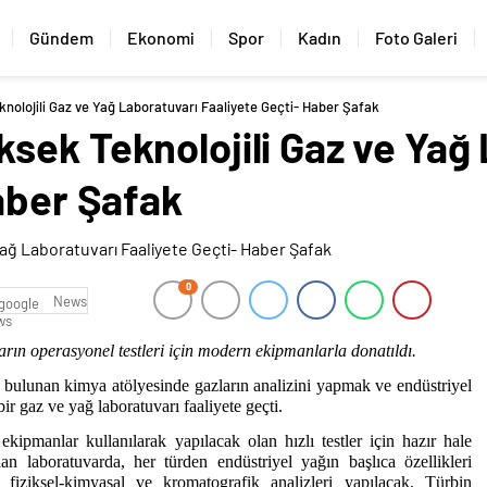
Gündem
Ekonomi
Spor
Kadın
Foto Galeri
olojili Gaz ve Yağ Laboratuvarı Faaliyete Geçti- Haber Şafak
sek Teknolojili Gaz ve Yağ
aber Şafak
0
News
arın operasyonel testleri için modern ekipmanlarla donatıldı.
ulunan kimya atölyesinde gazların analizini yapmak ve endüstriyel
r gaz ve yağ laboratuvarı faaliyete geçti.
manlar kullanılarak yapılacak olan hızlı testler için hazır hale
lan laboratuvarda, her türden endüstriyel yağın başlıca özellikleri
 fiziksel-kimyasal ve kromatografik analizleri yapılacak. Türbin