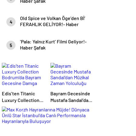
Haber Şafak
Old Spice ve Volkan Öge’den Bİ’
4
FERAHLIK GELİYOR!- Haber
Şafak
‘Pala: Yalnız Kurt’ Filmi Geliyor!-
5
Haber Şafak
Edis’ten Titanic
Bayram Gecesinde
Luxury Collection
Mustafa Sandal’dan
Bodrum’da Bayram
Müzikal Zaman
Gecesine Damga
Yolculuğu
Vuran Performans