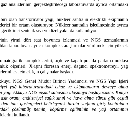
gaz analizlerinin gerçekleştirileceği laboratuvarda ayrıca ortamdaki
iri olan transformatör yağı, nükleer santralin elektrikli ekipmanın
iderici bir ortam oluşturuyor. Nükleer santralin işletilmesinde ayrıca
eciktirici sentetik sıvı ve dizel yakıt da kullanılıyor.
erinin yirmi dört saat boyunca izlenmesi ve NGS uzmanlarının
ılan laboratuvar ayrıca kompleks araştırmalar yürütmek için yüksek
omatografik komplekslerini, açık ve kapalı potada parlama noktası
unluk ölçerleri, X-ışını floresan enerji dağıtıcı spektrometreyi, yağ
rlerini test etmek için çalışmalar başladı.
Akkuyu NGS Genel Müdür Birinci Yardımcısı ve NGS Yapı İşleri
iyel yağ laboratuvarındaki cihaz ve ekipmanların devreye alma
in yağı Akkuyu NGS inşaat sahasına ulaşmaya başlayacaktır. Kimya
asit oranı, endüstriyel saflık sınıfı ve hava alma süresi gibi çeşitli
 eden tüm göstergeleri belirleyerek türbin yağının giriş kontrolünü
ğlardaki çözünmüş nemin, köpürme eğiliminin ve yağ ortamının
delerini kullandı.