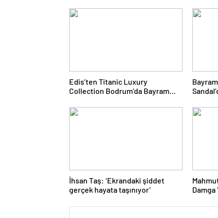
Edis’ten Titanic Luxury
Bayram
Collection Bodrum’da Bayram
Sandal’
Gecesine Damga Vuran
Yolcul
Performans
İhsan Taş: ‘Ekrandaki şiddet
Mahmut
gerçek hayata taşınıyor’
Damga V
Proje 