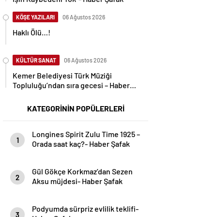
KÖŞE YAZILARI
06 Ağustos 2026
Haklı Ölü…!
KÜLTÜR SANAT
06 Ağustos 2026
Kemer Belediyesi Türk Müziği
Topluluğu’ndan sıra gecesi – Haber
Şafak
KATEGORİNİN POPÜLERLERİ
Longines Spirit Zulu Time 1925 –
1
Orada saat kaç?- Haber Şafak
Gül Gökçe Korkmaz’dan Sezen
2
Aksu müjdesi- Haber Şafak
Podyumda sürpriz evlilik teklifi-
3