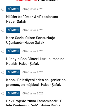
GÜNDEM
06 Ağustos 2026
Nilüfer’de “Ortak Akıl” toplantısı-
Haber Şafak
GÜNDEM
06 Ağustos 2026
Kore Gazisi Özkan Sonsuzluğa
Uğurlandı- Haber Şafak
GÜNDEM
06 Ağustos 2026
Hüseyin Can Güner Hızır Lokmasına
Katıldı- Haber Şafak
GÜNDEM
06 Ağustos 2026
Konak Belediyesi’nden çalışanlarına
promosyon müjdesi- Haber Şafak
GÜNDEM
06 Ağustos 2026
Dev Projede Yıkım Tamamlandı: “Bu
İşin Kaybedeni Yok”- Haber Şafak