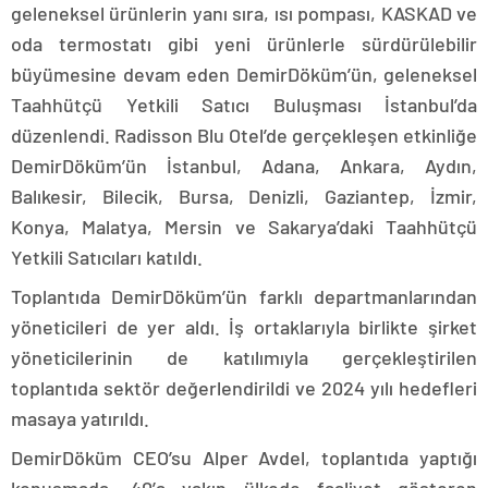
geleneksel ürünlerin yanı sıra, ısı pompası, KASKAD ve
oda termostatı gibi yeni ürünlerle sürdürülebilir
büyümesine devam eden DemirDöküm’ün, geleneksel
Taahhütçü Yetkili Satıcı Buluşması İstanbul’da
düzenlendi. Radisson Blu Otel’de gerçekleşen etkinliğe
DemirDöküm’ün İstanbul, Adana, Ankara, Aydın,
Balıkesir, Bilecik, Bursa, Denizli, Gaziantep, İzmir,
Konya, Malatya, Mersin ve Sakarya’daki Taahhütçü
Yetkili Satıcıları katıldı.
Toplantıda DemirDöküm’ün farklı departmanlarından
yöneticileri de yer aldı. İş ortaklarıyla birlikte şirket
yöneticilerinin de katılımıyla gerçekleştirilen
toplantıda sektör değerlendirildi ve 2024 yılı hedefleri
masaya yatırıldı.
DemirDöküm CEO’su Alper Avdel, toplantıda yaptığı
konuşmada, 40’a yakın ülkede faaliyet gösteren