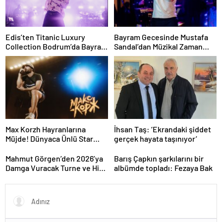
Edis’ten Titanic Luxury
Bayram Gecesinde Mustafa
Collection Bodrum’da Bayram
Sandal’dan Müzikal Zaman
Gecesine Damga Vuran
Yolculuğu
Performans
Max Korzh Hayranlarına
İhsan Taş: ‘Ekrandaki şiddet
Müjde! Dünyaca Ünlü Star
gerçek hayata taşınıyor’
İstanbul’da Canlı
Performansla Hayranlarıyla
Mahmut Görgen’den 2026’ya
Barış Çapkın şarkılarını bir
Buluşuyor
Damga Vuracak Turne ve Hit
albümde topladı: Fezaya Bak
Proje Yağmuru