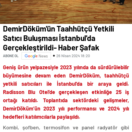
DemirDöküm'ün Taahhütçü Yetkili
Satıcı Buluşması İstanbul'da
Gerçekleştirildi- Haber Şafak
26 Nisan 2024 18:20
ABONE OL
News
Geniş ürün yelpazesiyle 2023 yılında da sürdürülebilir
büyümesine devam eden DemirDöküm, taahhütçü
yetkili satıcıları ile İstanbul’da bir araya geldi.
Radisson Blu Otel’de gerçekleşen etkinliğe 25 iş
ortağı katıldı. Toplantıda sektördeki gelişmeler,
DemirDöküm’ün 2023 yılı performansı ve 2024 yılı
hedefleri katılımcılarla paylaşıldı.
Kombi, şofben, termosifon ve panel radyatör gibi